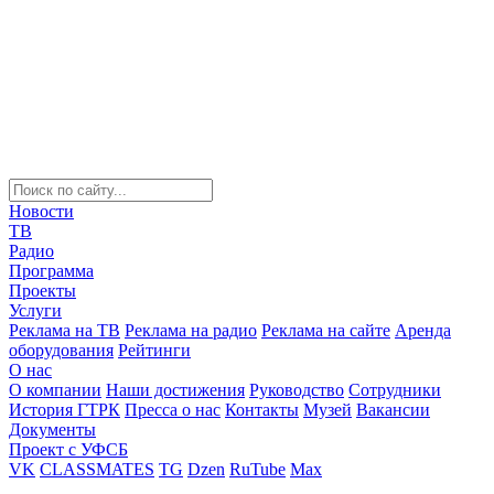
Новости
ТВ
Радио
Программа
Проекты
Услуги
Реклама на ТВ
Реклама на радио
Реклама на сайте
Аренда
оборудования
Рейтинги
О нас
О компании
Наши достижения
Руководство
Сотрудники
История ГТРК
Пресса о нас
Контакты
Музей
Вакансии
Документы
Проект с УФСБ
VK
CLASSMATES
TG
Dzen
RuTube
Max