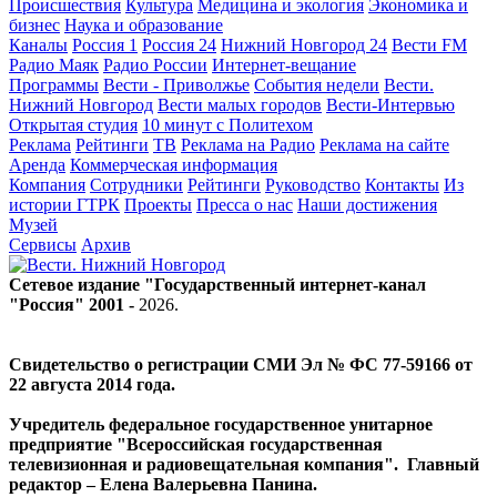
Происшествия
Культура
Медицина и экология
Экономика и
бизнес
Наука и образование
Каналы
Россия 1
Россия 24
Нижний Новгород 24
Вести FM
Радио Маяк
Радио России
Интернет-вещание
Программы
Вести - Приволжье
События недели
Вести.
Нижний Новгород
Вести малых городов
Вести-Интервью
Открытая студия
10 минут с Политехом
Реклама
Рейтинги
ТВ
Реклама на Радио
Реклама на сайте
Аренда
Коммерческая информация
Компания
Сотрудники
Рейтинги
Руководство
Контакты
Из
истории ГТРК
Проекты
Пресса о нас
Наши достижения
Музей
Сервисы
Архив
Сетевое издание "Государственный интернет-канал
"Россия" 2001 -
2026
.
Свидетельство о регистрации СМИ Эл № ФС 77-59166 от
22 августа 2014 года.
Учредитель федеральное государственное унитарное
предприятие "Всероссийская государственная
телевизионная и радиовещательная компания". Главный
редактор – Елена Валерьевна Панина.