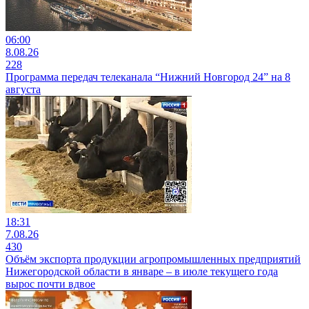
06:00
8.08.26
228
Программа передач телеканала “Нижний Новгород 24” на 8
августа
18:31
7.08.26
430
Объём экспорта продукции агропромышленных предприятий
Нижегородской области в январе – в июле текущего года
вырос почти вдвое