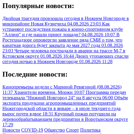
Популярные новости:
Двойная трагедия произошла сегодня в Нижнем Новгороде в
микрорайоне Новая Кузнечиха
04.08.2026 23:03
Как
устраняют последствия пожара в конно-спортивном клубе
"Аллюр" и где нашли приют лошади?
04.08.2026 10:07
В
Ростехнадзоре опровергли заявление ряда СМИ о том, что
канатная дорога будет закрыта до мая 2027 года
03.08.2026
23:03
Четыре человека пострадали в аварии на трассе М-7 в
Кстовском округе
01.08.2026 16:44
Двоих утопающих спасли
сегодня ночью в Нижнем Новгороде
01.08.2026 11:28
Последние новости:
Кинопремьеры недели с Мариной Ревягиной (08.08.2026)
11:37
Хранители времени. Моржи
10:07
Программа передач
телеканала “Нижний Новгород 24” на 8 августа
06:00
Объём
экспорта продукции агропромышленных предприятий
Нижегородской области в январе – в июле текущего года
вырос почти вдвое
18:31
Крупный пожар потушили на
деревообрабатывающем предприятии в Воротынском округе
17:29
Новости
COVID-19
Общество
Спорт
Политика