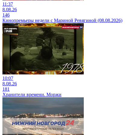
11:37
8.08.26
146
Кинопремьеры недели с Мариной Ревягиной (08.08.2026)
10:07
8.08.26
181
Хранители времени. Моржи