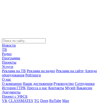
Новости
ТВ
Радио
Программа
Проекты
Услуги
Реклама на ТВ
Реклама на радио
Реклама на сайте
Аренда
оборудования
Рейтинги
О нас
О компании
Наши достижения
Руководство
Сотрудники
История ГТРК
Пресса о нас
Контакты
Музей
Вакансии
Документы
Проект с УФСБ
VK
CLASSMATES
TG
Dzen
RuTube
Max