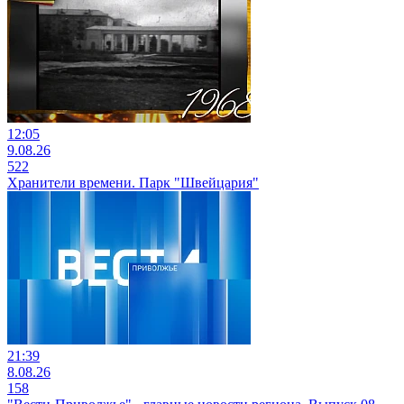
12:05
9.08.26
522
Хранители времени. Парк "Швейцария"
21:39
8.08.26
158