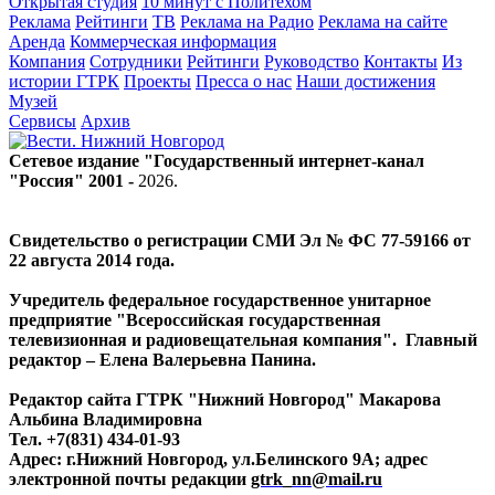
Открытая студия
10 минут с Политехом
Реклама
Рейтинги
ТВ
Реклама на Радио
Реклама на сайте
Аренда
Коммерческая информация
Компания
Сотрудники
Рейтинги
Руководство
Контакты
Из
истории ГТРК
Проекты
Пресса о нас
Наши достижения
Музей
Сервисы
Архив
Сетевое издание "Государственный интернет-канал
"Россия" 2001 -
2026
.
Свидетельство о регистрации СМИ Эл № ФС 77-59166 от
22 августа 2014 года.
Учредитель федеральное государственное унитарное
предприятие "Всероссийская государственная
телевизионная и радиовещательная компания". Главный
редактор – Елена Валерьевна Панина.
Редактор сайта ГТРК "Нижний Новгород" Макарова
Альбина Владимировна
Тел. +7(831) 434-01-93
Адрес: г.Нижний Новгород, ул.Белинского 9А; адрес
электронной почты редакции
gtrk_nn@mail.ru