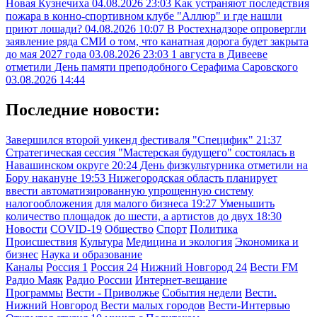
Новая Кузнечиха
04.08.2026 23:03
Как устраняют последствия
пожара в конно-спортивном клубе "Аллюр" и где нашли
приют лошади?
04.08.2026 10:07
В Ростехнадзоре опровергли
заявление ряда СМИ о том, что канатная дорога будет закрыта
до мая 2027 года
03.08.2026 23:03
1 августа в Дивееве
отметили День памяти преподобного Серафима Саровского
03.08.2026 14:44
Последние новости:
Завершился второй уикенд фестиваля "Специфик"
21:37
Стратегическая сессия "Мастерская будущего" состоялась в
Навашинском округе
20:24
День физкультурника отметили на
Бору накануне
19:53
Нижегородская область планирует
ввести автоматизированную упрощенную систему
налогообложения для малого бизнеса
19:27
Уменьшить
количество площадок до шести, а артистов до двух
18:30
Новости
COVID-19
Общество
Спорт
Политика
Происшествия
Культура
Медицина и экология
Экономика и
бизнес
Наука и образование
Каналы
Россия 1
Россия 24
Нижний Новгород 24
Вести FM
Радио Маяк
Радио России
Интернет-вещание
Программы
Вести - Приволжье
События недели
Вести.
Нижний Новгород
Вести малых городов
Вести-Интервью