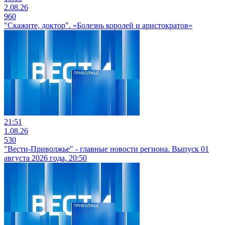
2.08.26
960
"Скажите, доктор". «Болезнь королей и аристократов»
21:51
1.08.26
530
"Вести-Приволжье" - главные новости региона. Выпуск 01
августа 2026 года, 20:50