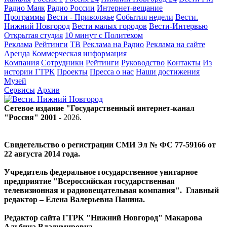
Радио Маяк
Радио России
Интернет-вещание
Программы
Вести - Приволжье
События недели
Вести.
Нижний Новгород
Вести малых городов
Вести-Интервью
Открытая студия
10 минут с Политехом
Реклама
Рейтинги
ТВ
Реклама на Радио
Реклама на сайте
Аренда
Коммерческая информация
Компания
Сотрудники
Рейтинги
Руководство
Контакты
Из
истории ГТРК
Проекты
Пресса о нас
Наши достижения
Музей
Сервисы
Архив
Сетевое издание "Государственный интернет-канал
"Россия" 2001 -
2026
.
Свидетельство о регистрации СМИ Эл № ФС 77-59166 от
22 августа 2014 года.
Учредитель федеральное государственное унитарное
предприятие "Всероссийская государственная
телевизионная и радиовещательная компания". Главный
редактор – Елена Валерьевна Панина.
Редактор сайта ГТРК "Нижний Новгород" Макарова
Альбина Владимировна