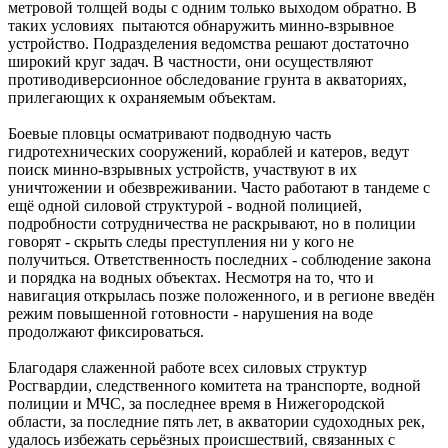
метровой толщей воды с одним только выходом обратно. В
таких условиях пытаются обнаружить минно-взрывное
устройство. Подразделения ведомства решают достаточно
широкий круг задач. В частности, они осуществляют
противодиверсионное обследование грунта в акваториях,
прилегающих к охраняемым объектам.
Боевые пловцы осматривают подводную часть
гидротехнических сооружений, кораблей и катеров, ведут
поиск минно-взрывных устройств, участвуют в их
уничтожении и обезвреживании. Часто работают в тандеме с
ещё одной силовой структурой - водной полицией,
подробности сотрудничества не раскрывают, но в полиции
говорят - скрыть следы преступления ни у кого не
получиться. Ответственность последних - соблюдение закона
и порядка на водных объектах. Несмотря на то, что и
навигация открылась позже положенного, и в регионе введён
режим повышенной готовности - нарушения на воде
продолжают фиксироваться.
Благодаря слаженной работе всех силовых структур
Росгвардии, следственного комитета на транспорте, водной
полиции и МЧС, за последнее время в Нижегородской
области, за последние пять лет, в акватории судоходных рек,
удалось избежать серьёзных происшествий, связанных с