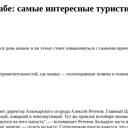
бе: самые интересные туристи
ся день кошек и по этому стоит ознакомиться с самыми при
топримечательностей, где кошки — полноправные хозяева и помо
ит директор Апкекарского огорода Алексей Ретеюм. Главный Цв
озный, изящный и невозмутимый. Тут же привлек всеобщее вниман
шуюся на него напасть", — вспоминает Ретеюм. Большую часть в
ое занятие — сидеть на кассе. Сотрудникам иногда кажется, что