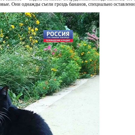
аховые. Они однажды съели гроздь бананов, специально оставлен