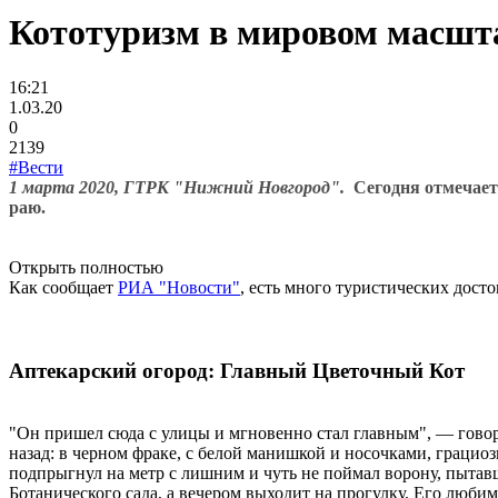
Кототуризм в мировом масшта
16:21
1.03.20
0
2139
#Вести
1 марта 2020, ГТРК "Нижний Новгород".
Сегодня отмечает
раю.
Открыть полностью
Как сообщает
РИА "Новости"
, есть много туристических дос
Аптекарский огород: Главный Цветочный Кот
"Он пришел сюда с улицы и мгновенно стал главным", — говор
назад: в черном фраке, с белой манишкой и носочками, граци
подпрыгнул на метр с лишним и чуть не поймал ворону, пытав
Ботанического сада, а вечером выходит на прогулку. Его любим