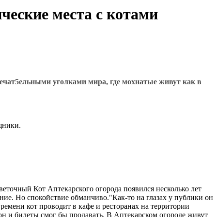
ческие места с котами
мечат5ельными уголками мира, где мохнатые живут как в
щники.
еточный Кот Аптекарского огорода появился несколько лет
ие. Но спокойствие обманчиво."Как-то на глазах у публики он
ремени кот проводит в кафе и ресторанах на территории
 он и билеты смог бы продавать. В Аптекарском огороде живут