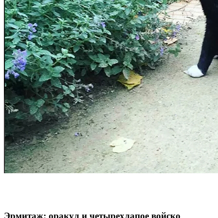
Эрмитаж: оракул и четырехлапое войско