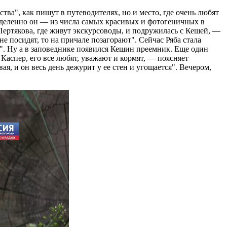
ва", как пишут в путеводителях, но и место, где очень любят
еделенно он — из числа самых красивых и фотогеничных в
Пертякова, где живут экскурсоводы, и подружилась с Кешей, —
е посидят, то на причале позагорают". Сейчас Ряба стала
". Ну а в заповеднике появился Кешин преемник. Еще один
Каспер, его все любят, уважают и кормят, — поясняет
я, и он весь день дежурит у ее стен и угощается". Вечером,