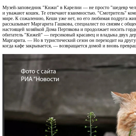
Музей-заповедник "Кижи" в Карелии — не просто "шедевр челов
и уважают кошек. Те отвечают взаимностью. "Смотритель" ком
мире. К сожалению, Кеши уже нет, но его любимая подруга жив
рассказывает Маргарита Гашкова, специалист по связям с общес
настоящей хозяйкой Дома Пертякова и продолжает носить гор
обитатель "Кижей" — персиковый красавец и владыка двух дере
Маргарита. — Но в туристический сезон он переходит на другую
когда кафе закрывается, — возвращается домой и вновь превращ