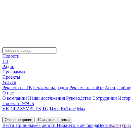
Новости
ТВ
Радио
Программа
Проекты
Услуги
Реклама на ТВ
Реклама на радио
Реклама на сайте
Аренда обор
О нас
О компании
Наши достижения
Руководство
Сотрудники
Истор
Проект с УФСБ
VK
CLASSMATES
TG
Dzen
RuTube
Max
Online вещание
Связаться с нами
Вести Приволжье
Новости Нижнего Новгорода
Вести
Кототуриз