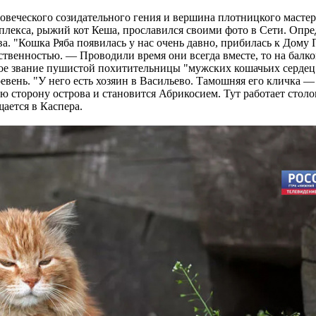
еческого созидательного гения и вершина плотницкого мастерст
плекса, рыжий кот Кеша, прославился своими фото в Сети. Опр
а. "Кошка Ряба появилась у нас очень давно, прибилась к Дому 
твенностью. — Проводили время они всегда вместе, то на балкон
дое звание пушистой похитительницы "мужских кошачьих сердец
вень. "У него есть хозяин в Васильево. Тамошняя его кличка — 
 сторону острова и становится Абрикосием. Тут работает столова
ается в Каспера.