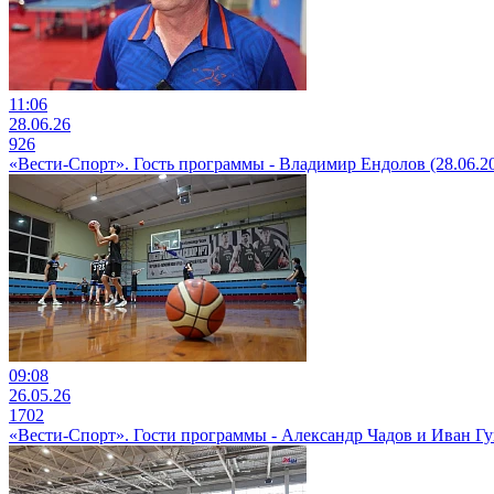
11:06
28.06.26
926
«Вести-Спорт». Гость программы - Владимир Ендолов (28.06.2
09:08
26.05.26
1702
«Вести-Спорт». Гости программы - Александр Чадов и Иван Гу