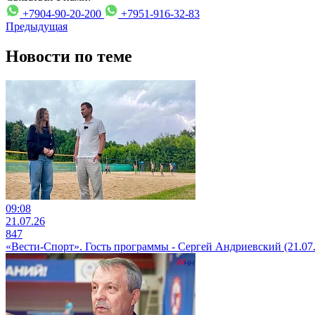
+7904-90-20-200
+7951-916-32-83
Предыдущая
Новости по теме
09:08
21.07.26
847
«Вести-Спорт». Гость программы - Сергей Андриевский (21.07