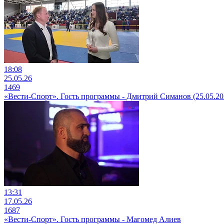
18:08
25.05.26
1469
«Вести-Спорт». Гость программы - Дмитрий Симанов (25.05.20
13:31
17.05.26
1687
«Вести-Спорт». Гость программы - Магомед Алиев