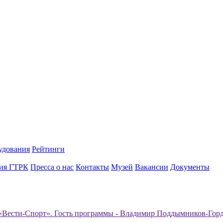
удования
Рейтинги
ия ГТРК
Пресса о нас
Контакты
Музей
Вакансии
Документы
«Вести-Спорт». Гость программы - Владимир Поддымников-Горде