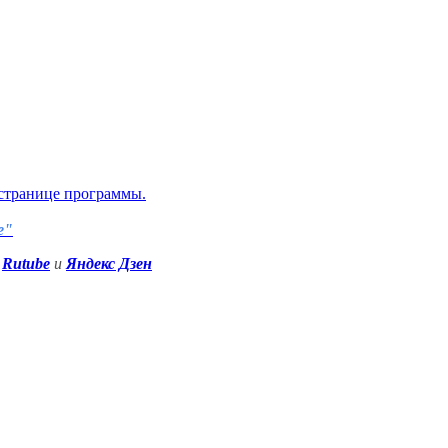
странице программы
.
е"
Rutube
и
Яндекс Дзен