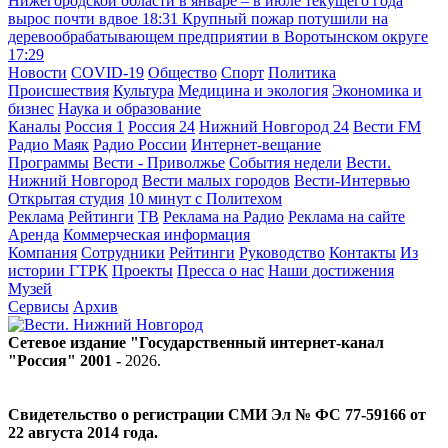
Нижегородской области в январе – в июле текущего года
вырос почти вдвое
18:31
Крупный пожар потушили на
деревообрабатывающем предприятии в Воротынском округе
17:29
Новости
COVID-19
Общество
Спорт
Политика
Происшествия
Культура
Медицина и экология
Экономика и
бизнес
Наука и образование
Каналы
Россия 1
Россия 24
Нижний Новгород 24
Вести FM
Радио Маяк
Радио России
Интернет-вещание
Программы
Вести - Приволжье
События недели
Вести.
Нижний Новгород
Вести малых городов
Вести-Интервью
Открытая студия
10 минут с Политехом
Реклама
Рейтинги
ТВ
Реклама на Радио
Реклама на сайте
Аренда
Коммерческая информация
Компания
Сотрудники
Рейтинги
Руководство
Контакты
Из
истории ГТРК
Проекты
Пресса о нас
Наши достижения
Музей
Сервисы
Архив
Сетевое издание "Государственный интернет-канал
"Россия" 2001 -
2026
.
Свидетельство о регистрации СМИ Эл № ФС 77-59166 от
22 августа 2014 года.