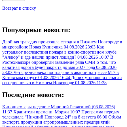
Возврат к списку
Популярные новости:
Двойная трагедия произошла сегодня в Нижнем Новгороде в
микрорайоне Новая Кузнечиха
04.08.2026 23:03
Как
устраняют последствия пожара в конно-спортивном клубе
"Аллюр" и где нашли приют лошади?
04.08.2026 10:07
В
Ростехнадзоре опровергли заявление ряда СМИ о том, что
канатная дорога будет закрыта до мая 2027 года
03.08.2026
23:03
Четыре человека пострадали в аварии на трассе М-7 в
Кстовском округе
01.08.2026 16:44
Двоих утопающих спасли
сегодня ночью в Нижнем Новгороде
01.08.2026 11:28
Последние новости:
Кинопремьеры недели с Мариной Ревягиной (08.08.2026)
11:37
Хранители времени. Моржи
10:07
Программа передач
телеканала “Нижний Новгород 24” на 8 августа
06:00
Объём
экспорта продукции агропромышленных предприятий