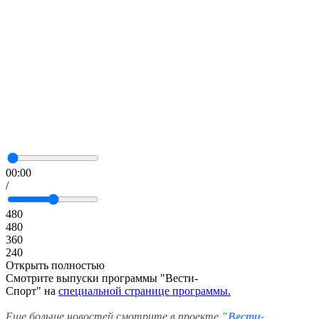
00:00
/
480
480
360
240
Открыть полностью
Смотрите выпуски программы "Вести-
Спорт" на
специальной странице программы
.
Еще больше новостей смотрите в проекте
"Вести-