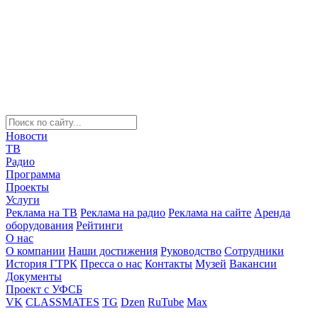
Новости
ТВ
Радио
Программа
Проекты
Услуги
Реклама на ТВ
Реклама на радио
Реклама на сайте
Аренда
оборудования
Рейтинги
О нас
О компании
Наши достижения
Руководство
Сотрудники
История ГТРК
Пресса о нас
Контакты
Музей
Вакансии
Документы
Проект с УФСБ
VK
CLASSMATES
TG
Dzen
RuTube
Max