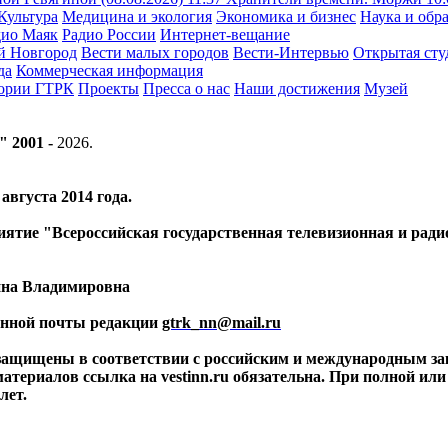
Культура
Медицина и экология
Экономика и бизнес
Наука и обр
дио Маяк
Радио России
Интернет-вещание
й Новгород
Вести малых городов
Вести-Интервью
Открытая сту
да
Коммерческая информация
тории ГТРК
Проекты
Пресса о нас
Наши достижения
Музей
" 2001 -
2026
.
вгуста 2014 года.
риятие "Всероссийская государственная телевизионная и ра
ина Владимировна
ронной почты редакции
gtrk_nn@mail.ru
 защищены в соответствии с российским и международным за
материалов ссылка на vestinn.ru обязательна. При полной ил
лет.