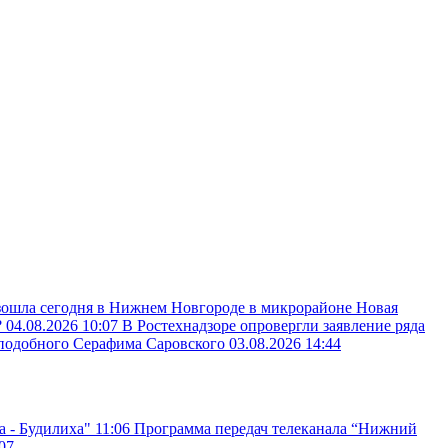
зошла сегодня в Нижнем Новгороде в микрорайоне Новая
?
04.08.2026 10:07
В Ростехнадзоре опровергли заявление ряда
реподобного Серафима Саровского
03.08.2026 14:44
а - Будилиха"
11:06
Программа передач телеканала “Нижний
07