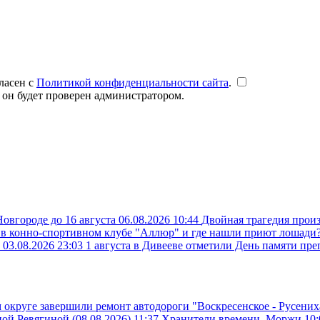
ласен с
Политикой конфиденциальности сайта
.
 он будет проверен администратором.
овгороде до 16 августа
06.08.2026 10:44
Двойная трагедия прои
 в конно-спортивном клубе "Аллюр" и где нашли приют лошади
а
03.08.2026 23:03
1 августа в Дивееве отметили День памяти п
 округе завершили ремонт автодороги "Воскресенское - Русених
ой Ревягиной (08.08.2026)
11:37
Хранители времени. Моржи
10: