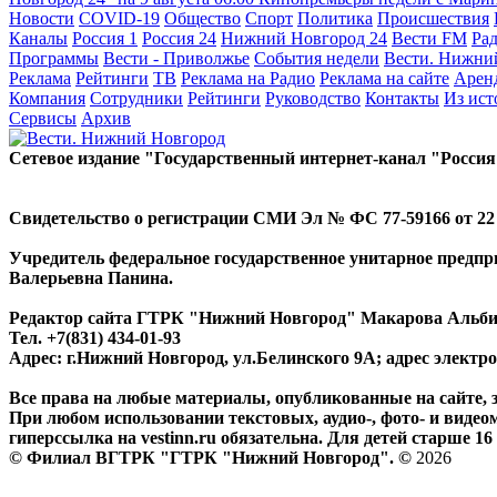
Новости
COVID-19
Общество
Спорт
Политика
Происшествия
Каналы
Россия 1
Россия 24
Нижний Новгород 24
Вести FM
Ра
Программы
Вести - Приволжье
События недели
Вести. Нижни
Реклама
Рейтинги
ТВ
Реклама на Радио
Реклама на сайте
Арен
Компания
Сотрудники
Рейтинги
Руководство
Контакты
Из ис
Сервисы
Архив
Сетевое издание "Государственный интернет-канал "Россия
Свидетельство о регистрации СМИ Эл № ФС 77-59166 от 22 а
Учредитель федеральное государственное унитарное предп
Валерьевна Панина.
Редактор сайта ГТРК "Нижний Новгород" Макарова Альб
Тел. +7(831) 434-01-93
Адрес: г.Нижний Новгород, ул.Белинского 9А; адрес элект
Все права на любые материалы, опубликованные на сайте,
При любом использовании текстовых, аудио-, фото- и видео
гиперссылка на vestinn.ru обязательна. Для детей старше 16 
© Филиал ВГТРК "ГТРК "Нижний Новгород". ©
2026