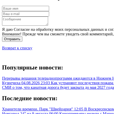
Я даю Согласие на обработку моих персональных данных и сог
Внимание! Прежде чем вы сможете увидеть свой комментарий,
Отправить
Возврат к списку
Популярные новости:
Перерывы вещания телерадиопрограмм ожидаются в Нижнем Н
Кузнечиха
04.08.2026 23:03
Как устраняют последствия пожара
СМИ о том, что канатная дорога будет закрыта до мая 2027 год
Последние новости:
Хранители времени. Парк "Швейцария"
12:05
В Воскресенском
Новгород 24” на 9 августа
06:00
Кинопремьеры недели с Марин