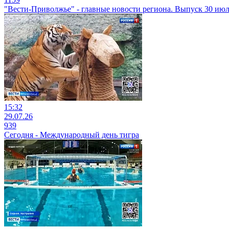
"Вести-Приволжье" - главные новости региона. Выпуск 30 июля
15:32
29.07.26
939
Сегодня - Международный день тигра