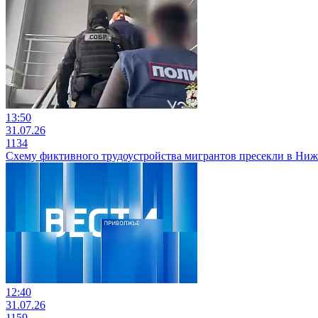
13:50
31.07.26
1134
Схему фиктивного трудоустройства мигрантов пресекли в Ни
12:40
31.07.26
1159