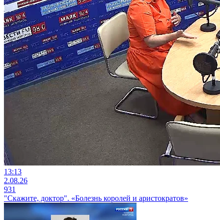
13:13
2.08.26
931
"Скажите, доктор". «Болезнь королей и аристократов»