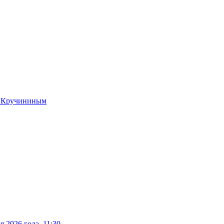
м Кручининым
 2026 года, 11:30