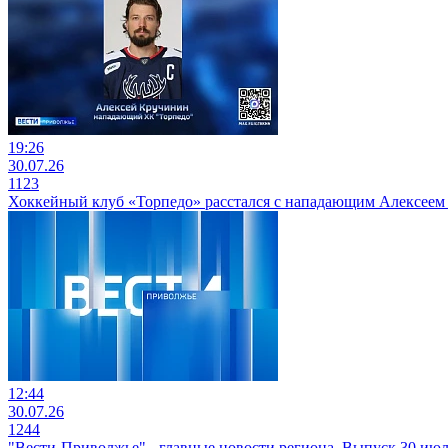
19:26
30.07.26
1123
Хоккейный клуб «Торпедо» расстался с нападающим Алексее
12:44
30.07.26
1244
"Вести-Приволжье" - главные новости региона. Выпуск 30 июля