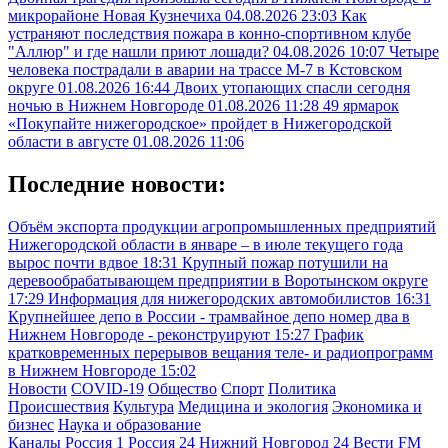
микрорайоне Новая Кузнечиха
04.08.2026 23:03
Как
устраняют последствия пожара в конно-спортивном клубе
"Аллюр" и где нашли приют лошади?
04.08.2026 10:07
Четыре
человека пострадали в аварии на трассе М-7 в Кстовском
округе
01.08.2026 16:44
Двоих утопающих спасли сегодня
ночью в Нижнем Новгороде
01.08.2026 11:28
49 ярмарок
«Покупайте нижегородское» пройдет в Нижегородской
области в августе
01.08.2026 11:06
Последние новости:
Объём экспорта продукции агропромышленных предприятий
Нижегородской области в январе – в июле текущего года
вырос почти вдвое
18:31
Крупный пожар потушили на
деревообрабатывающем предприятии в Воротынском округе
17:29
Информация для нижегородских автомобилистов
16:31
Крупнейшее депо в России - трамвайное депо номер два в
Нижнем Новгороде - реконструируют
15:27
График
кратковременных перерывов вещания теле- и радиопрограмм
в Нижнем Новгороде
15:02
Новости
COVID-19
Общество
Спорт
Политика
Происшествия
Культура
Медицина и экология
Экономика и
бизнес
Наука и образование
Каналы
Россия 1
Россия 24
Нижний Новгород 24
Вести FM