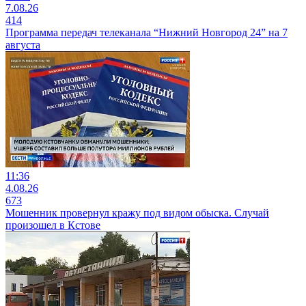
7.08.26
414
Программа передач телеканала “Нижний Новгород 24” на 7
августа
11:36
4.08.26
673
Мошенник провернул кражу под видом обыска. Случай
произошел в Кстове