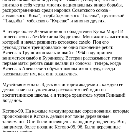
впитало в себя черты многих национальных видов борьбы,
распространенных среди народов Советского союза -
армянского "Коха", азербайджанского "Голеша", грузинской
"Чиадобы", узбекского "Куреше" и многих других.
А теперь более 20 чемпионов и обладателей Кубка Мира! И
ничего этого - без Михаила Бурдикова. Монтажник-высотник,
который и начал развивать кстовское самбо. Под его
руководством тренировалось не одно поколение ребят.
Вячеслав Трушников мальчишкой в 1964 году пришел
заниматься самбо к Бурдикову. Ветеран рассказывает, тогда
первые маты ребята сами делали из соломы - теперь, когда
Вячеслав Алексеевич обучает школьников труду, всегда
рассказывает им, как они закалялись.
Музейная комната. Здесь вся история академии - каждую ее
деталь знает и с упоением расскажет о ней один из
воспитанников школы, а и теперь хранитель музея Геннадий
Богданов.
Кстово-90. На каждые международные соревнования, которые
происходили в Кстове, делали вот такие деревянные
талисманы. Они были посвящены народному зодчеству. Вот,
например, более поздние Кстово-95, 96. Были деревянные