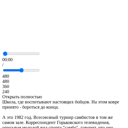
00:00
/
480
480
360
240
Открыть полностью
Школа, где воспитывают настоящих бойцов. На этом ковре
принято - бороться до конца.
А это 1982 год. Всесоюзный турнир самбистов в том же
самом зале. Корреспондент Горьковского телевидения,
описывая молодой вид спорта "самбо", говорит, что оно