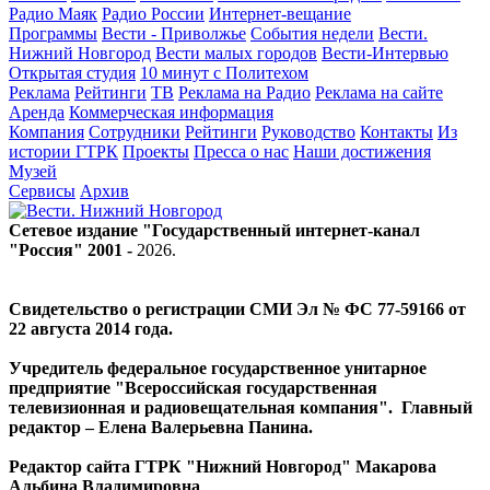
Радио Маяк
Радио России
Интернет-вещание
Программы
Вести - Приволжье
События недели
Вести.
Нижний Новгород
Вести малых городов
Вести-Интервью
Открытая студия
10 минут с Политехом
Реклама
Рейтинги
ТВ
Реклама на Радио
Реклама на сайте
Аренда
Коммерческая информация
Компания
Сотрудники
Рейтинги
Руководство
Контакты
Из
истории ГТРК
Проекты
Пресса о нас
Наши достижения
Музей
Сервисы
Архив
Сетевое издание "Государственный интернет-канал
"Россия" 2001 -
2026
.
Свидетельство о регистрации СМИ Эл № ФС 77-59166 от
22 августа 2014 года.
Учредитель федеральное государственное унитарное
предприятие "Всероссийская государственная
телевизионная и радиовещательная компания". Главный
редактор – Елена Валерьевна Панина.
Редактор сайта ГТРК "Нижний Новгород" Макарова
Альбина Владимировна