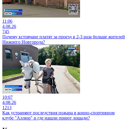
11:06
4.08.26
745
Почему кстовчане платят за проезд в 2-3 раза больше жителей
Нижнего Новгорода?
10:07
4.08.26
1213
Как устраняют последствия пожара в конно-спортивном
клубе "Аллюр" и где нашли приют лошади?