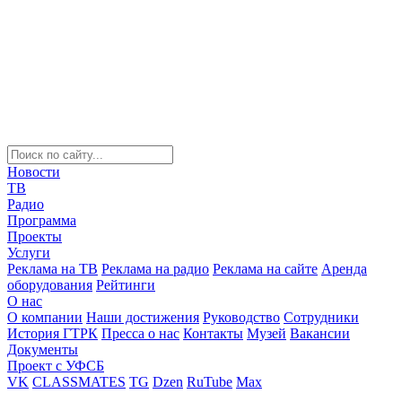
Новости
ТВ
Радио
Программа
Проекты
Услуги
Реклама на ТВ
Реклама на радио
Реклама на сайте
Аренда
оборудования
Рейтинги
О нас
О компании
Наши достижения
Руководство
Сотрудники
История ГТРК
Пресса о нас
Контакты
Музей
Вакансии
Документы
Проект с УФСБ
VK
CLASSMATES
TG
Dzen
RuTube
Max