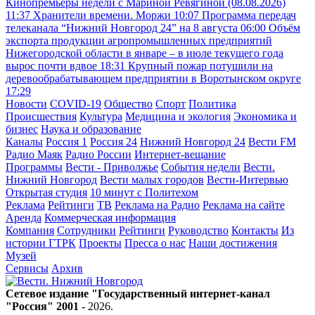
Кинопремьеры недели с Мариной Ревягиной (08.08.2026)
11:37
Хранители времени. Моржи
10:07
Программа передач
телеканала “Нижний Новгород 24” на 8 августа
06:00
Объём
экспорта продукции агропромышленных предприятий
Нижегородской области в январе – в июле текущего года
вырос почти вдвое
18:31
Крупный пожар потушили на
деревообрабатывающем предприятии в Воротынском округе
17:29
Новости
COVID-19
Общество
Спорт
Политика
Происшествия
Культура
Медицина и экология
Экономика и
бизнес
Наука и образование
Каналы
Россия 1
Россия 24
Нижний Новгород 24
Вести FM
Радио Маяк
Радио России
Интернет-вещание
Программы
Вести - Приволжье
События недели
Вести.
Нижний Новгород
Вести малых городов
Вести-Интервью
Открытая студия
10 минут с Политехом
Реклама
Рейтинги
ТВ
Реклама на Радио
Реклама на сайте
Аренда
Коммерческая информация
Компания
Сотрудники
Рейтинги
Руководство
Контакты
Из
истории ГТРК
Проекты
Пресса о нас
Наши достижения
Музей
Сервисы
Архив
Сетевое издание "Государственный интернет-канал
"Россия" 2001 -
2026
.