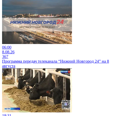
06:00
8.08.26
367
Программа передач телеканала “Нижний Новгород 24” на 8
августа
18:31