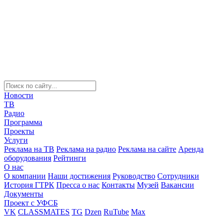
Новости
ТВ
Радио
Программа
Проекты
Услуги
Реклама на ТВ
Реклама на радио
Реклама на сайте
Аренда
оборудования
Рейтинги
О нас
О компании
Наши достижения
Руководство
Сотрудники
История ГТРК
Пресса о нас
Контакты
Музей
Вакансии
Документы
Проект с УФСБ
VK
CLASSMATES
TG
Dzen
RuTube
Max