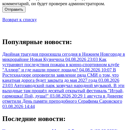
комментарий, он будет проверен администратором.
Отправить
Возврат к списку
Популярные новости:
Двойная трагедия произошла сегодня в Нижнем Новгороде в
микрорайоне Новая Кузнечиха
04.08.2026 23:03
Как
устраняют последствия пожара в конно-спортивном клубе
"Аллюр" и где нашли приют лошади?
04.08.2026 10:07
В
Ростехнадзоре опровергли заявление ряда СМИ о том, что
канатная дорога будет закрыта до мая 2027 года
03.08.2026
23:03
Автозаводский парк зазвучал народной музыкой. В эти
выходные там прошёл десятый открытый фестиваль "Играй,
гармошка! Пой, душа!"
03.08.2026 20:29
1 августа в Дивееве
отметили День памяти преподобного Серафима Саровского
03.08.2026 14:44
Последние новости: