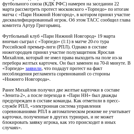
футбольного союза (КДК РФС) намерен на заседании 22
марта рассмотреть протест московского «Торпедо» по итогам
матча с «Пари Нижний Новгород», в котором принял участие
дисквалифицированный игрок. Об этом ТАСС сообщил глава
комитета Артур Григорьянц.
Футбольный клуб «Пари Нижний Новгород» 19 марта
вничью сыграл с «Торпедо» (1:1) в матче 20-го тура
Российской премьер-лиги (РПЛ). Однако в составе
нижегородцев принял участие полузащитник Ярослав
Михайлов, который не имел права выходить на поле из-за
перебора желтых карточек. Он был заменен на 70-й минуте. В
«Торпедо»
заявили
, что подадут протест на факт
несоблюдения регламента соревнований со стороны
«Нижнего Новгорода».
Ранее Михайлов получил две желтые карточки в составе
«Зенита-2», а после перехода в «Пари НН» был дважды
предупрежден в составе команды. Как отметили в пресс-
службе РПЛ, «электронная система управления
соревнованиями РПЛ в автоматическом режиме не учитывает
карточки, полученные в других турнирах, и не может
блокировать заявку игрока, как это происходит в иных
случаях».