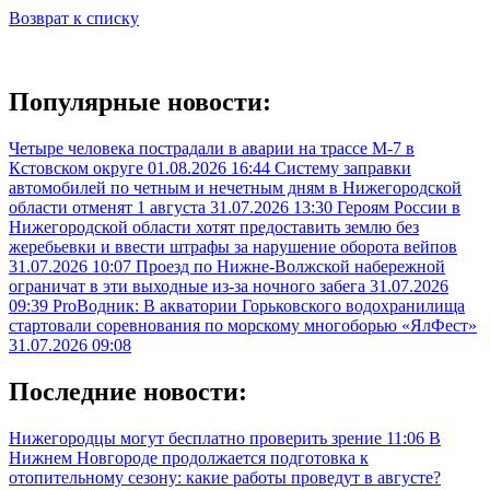
Возврат к списку
Популярные новости:
Четыре человека пострадали в аварии на трассе М-7 в
Кстовском округе
01.08.2026 16:44
Систему заправки
автомобилей по четным и нечетным дням в Нижегородской
области отменят 1 августа
31.07.2026 13:30
Героям России в
Нижегородской области хотят предоставить землю без
жеребьевки и ввести штрафы за нарушение оборота вейпов
31.07.2026 10:07
Проезд по Нижне-Волжской набережной
ограничат в эти выходные из-за ночного забега
31.07.2026
09:39
ProВодник: В акватории Горьковского водохранилища
стартовали соревнования по морскому многоборью «ЯлФест»
31.07.2026 09:08
Последние новости:
Нижегородцы могут бесплатно проверить зрение
11:06
В
Нижнем Новгороде продолжается подготовка к
отопительному сезону: какие работы проведут в августе?