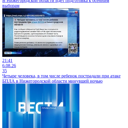
В Нижегородской области идет подготовка к осенним
выборам
21:41
6.08.26
35
Четыре человека, в том числе ребенок пострадали при атаке
БПЛА в Нижегородской области минувшей ночью