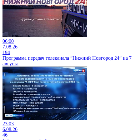
06:00
7.08.26
194
Программа передач телеканала “Нижний Новгород 24” на 7
августа
23:03
6.08.26
46