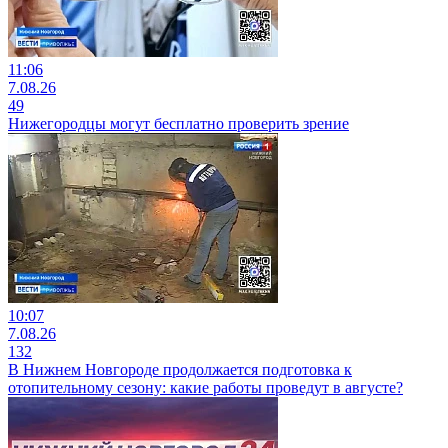
11:06
7.08.26
49
Нижегородцы могут бесплатно проверить зрение
10:07
7.08.26
132
В Нижнем Новгороде продолжается подготовка к
отопительному сезону: какие работы проведут в августе?