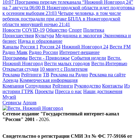
10:07
Программа передач телеканала “Нижний Новгород 24”
на 7 августа
06:00
В Нижегородской области идет подготовка
к осенним выборам
23:03
Четыре человека, в том числе
ребенок пострадали при атаке БПЛА в Нижегородской
области минувшей ночью
21:41
Новости
COVID-19
Общество
Спорт
Политика
Происшествия
Культура
Медицина и экология
Экономика и
бизнес
Наука и образование
Каналы
Россия 1
Россия 24
Нижний Новгород 24
Вести FM
Радио Маяк
Радио России
Интернет-вещание
Программы
Вести - Приволжье
События недели
Вести.
Нижний Новгород
Вести малых городов
Вести-Интервью
Открытая студия
10 минут с Политехом
Реклама
Рейтинги
ТВ
Реклама на Радио
Реклама на сайте
Аренда
Коммерческая информация
Компания
Сотрудники
Рейтинги
Руководство
Контакты
Из
истории ГТРК
Проекты
Пресса о нас
Наши достижения
Музей
Сервисы
Архив
Сетевое издание "Государственный интернет-канал
"Россия" 2001 -
2026
.
Свидетельство о регистрации СМИ Эл № ФС 77-59166 от