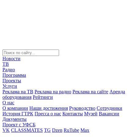
Новости
ТВ
Радио
Программа
Проекты
Услуги
Реклама на ТВ
Реклама на радио
Реклама на сайте
Аренда
оборудования
Рейтинги
О нас
О компании
Наши достижения
Руководство
Сотрудники
История ГТРК
Пресса о нас
Контакты
Музей
Вакансии
Документы
Проект с УФСБ
VK
CLASSMATES
TG
Dzen
RuTube
Max