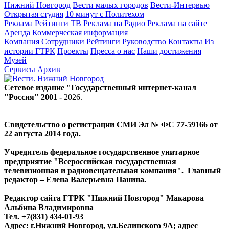
Нижний Новгород
Вести малых городов
Вести-Интервью
Открытая студия
10 минут с Политехом
Реклама
Рейтинги
ТВ
Реклама на Радио
Реклама на сайте
Аренда
Коммерческая информация
Компания
Сотрудники
Рейтинги
Руководство
Контакты
Из
истории ГТРК
Проекты
Пресса о нас
Наши достижения
Музей
Сервисы
Архив
Сетевое издание "Государственный интернет-канал
"Россия" 2001 -
2026
.
Свидетельство о регистрации СМИ Эл № ФС 77-59166 от
22 августа 2014 года.
Учредитель федеральное государственное унитарное
предприятие "Всероссийская государственная
телевизионная и радиовещательная компания". Главный
редактор – Елена Валерьевна Панина.
Редактор сайта ГТРК "Нижний Новгород" Макарова
Альбина Владимировна
Тел. +7(831) 434-01-93
Адрес: г.Нижний Новгород, ул.Белинского 9А; адрес