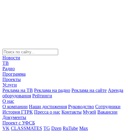
Новости
ТВ
Радио
Программа
Проекты
Услуги
Реклама на ТВ
Реклама на радио
Реклама на сайте
Аренда
оборудования
Рейтинги
О нас
О компании
Наши достижения
Руководство
Сотрудники
История ГТРК
Пресса о нас
Контакты
Музей
Вакансии
Документы
Проект с УФСБ
VK
CLASSMATES
TG
Dzen
RuTube
Max