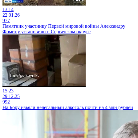
13:14
22.01.26
977
Памятник участнику Первой мировой войны Александру
Фомину установили в Сергачском округе
15:23
29.12.25
992
На Бору изъяли нелегальный алкоголь почти на 4 млн рублей