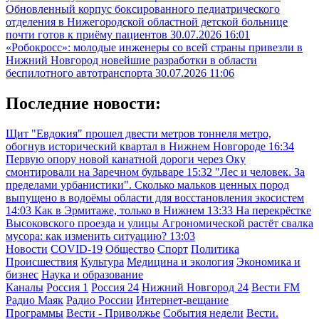
Обновленный корпус боксированного педиатрического
отделения в Нижегородской областной детской больнице
почти готов к приёму пациентов
30.07.2026 16:01
«Робокросс»: молодые инженеры со всей страны привезли в
Нижний Новгород новейшие разработки в области
беспилотного автотранспорта
30.07.2026 11:06
Последние новости:
Щит "Евдокия" прошел двести метров тоннеля метро,
обогнув исторический квартал в Нижнем Новгороде
16:34
Первую опору новой канатной дороги через Оку
смонтировали на Заречном бульваре
15:32
"Лес и человек. За
пределами урбанистики". Сколько мальков ценных пород
выпущено в водоёмы области для восстановления экосистем
14:03
Как в Эрмитаже, только в Нижнем
13:33
На перекрёстке
Высоковского проезда и улицы Агрономической растёт свалка
мусора: как изменить ситуацию?
13:03
Новости
COVID-19
Общество
Спорт
Политика
Происшествия
Культура
Медицина и экология
Экономика и
бизнес
Наука и образование
Каналы
Россия 1
Россия 24
Нижний Новгород 24
Вести FM
Радио Маяк
Радио России
Интернет-вещание
Программы
Вести - Приволжье
События недели
Вести.