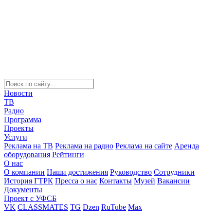
Новости
ТВ
Радио
Программа
Проекты
Услуги
Реклама на ТВ
Реклама на радио
Реклама на сайте
Аренда
оборудования
Рейтинги
О нас
О компании
Наши достижения
Руководство
Сотрудники
История ГТРК
Пресса о нас
Контакты
Музей
Вакансии
Документы
Проект с УФСБ
VK
CLASSMATES
TG
Dzen
RuTube
Max