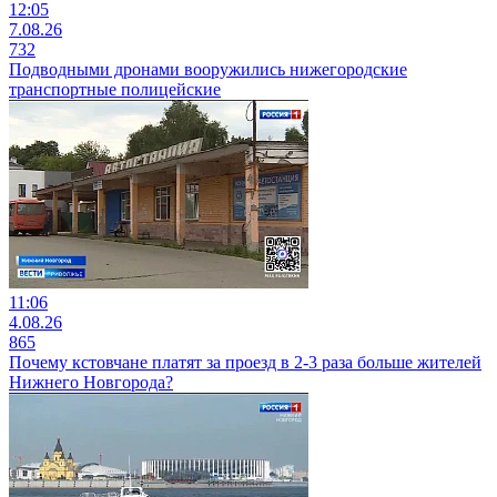
12:05
7.08.26
732
Подводными дронами вооружились нижегородские
транспортные полицейские
11:06
4.08.26
865
Почему кстовчане платят за проезд в 2-3 раза больше жителей
Нижнего Новгорода?