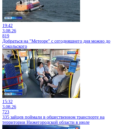
19:42
3.08.26
819
Добраться на "Метеоре" с сегодняшнего дня можно до
Сокольского
15:32
3.08.26
723
335 зайцев поймали в общественном транспорте на
территории Нижегородской области в июле