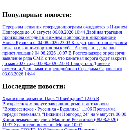
Популярные новости:
Перерывы вещания телерадиопрограмм ожидаются в Нижнем
Новгороде до 16 августа
06.08.2026 10:44
Двойная трагедия
произошла сегодня в Нижнем Новгороде в микрорайоне
Новая Кузнечиха
04.08.2026 23:03
Как устраняют последствия
пожара в конно-спортивном клубе "Аллюр" и где нашли
приют лошади?
04.08.2026 10:07
В Ростехнадзоре опровергли
заявление ряда СМИ о том, что канатная дорога будет закрыта
до мая 2027 года
03.08.2026 23:03
1 августа в Дивееве
отметили День памяти преподобного Серафима Саровского
03.08.2026 14:44
Последние новости:
Хранители времени. Парк "Швейцария"
12:05
В
Воскресенском округе завершили ремонт автодороги
"Воскресенское - Русениха - Будилиха"
11:06
Программа
передач телеканала “Нижний Новгород 24” на 9 августа
06:00
Кинопремьеры недели с Мариной Ревягиной (08.08.2026)
11:37
Хранители времени. Моржи
10:07
Новости
COVID-19
Общество
Спорт
Политика