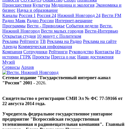
Происшествия
Культура
Медицина и экология
Экономика и
бизнес
Наука и образование
Каналы
Россия 1
Россия 24
Нижний Новгород 24
Вести FM
Радио Маяк
Радио России
Интернет-вещание
Программы
Вести - Приволжье
События недели
Вести.
Нижний Новгород
Вести малых городов
Вести-Интервью
Открытая студия
10 минут с Политехом
Реклама
Рейтинги
ТВ
Реклама на Радио
Реклама на сайте
Аренда
Коммерческая информация
Компания
Сотрудники
Рейтинги
Руководство
Контакты
Из
истории ГТРК
Проекты
Пресса о нас
Наши достижения
Музей
Сервисы
Архив
Сетевое издание "Государственный интернет-канал
"Россия" 2001 -
2026
.
Свидетельство о регистрации СМИ Эл № ФС 77-59166 от
22 августа 2014 года.
Учредитель федеральное государственное унитарное
предприятие "Всероссийская государственная
телевизионная и радиовещательная компания". Главный