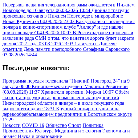
Перерывы вещания телерадиопрограмм ожидаются в Нижнем
Новгороде до 16 августа
06.08.2026 10:44
Двойная трагедия
произошла сегодня в Нижнем Новгороде в микрорайоне
Новая Кузнечиха
04.08.2026 23:03
Как устраняют последствия
пожара в конно-спортивном клубе "Аллюр" и где нашли
приют лошади?
04.08.2026 10:07
В Ростехнадзоре опровергли
заявление ряда СМИ о том, что канатная дорога будет закрыта
до мая 2027 года
03.08.2026 23:03
1 августа в Дивееве
отметили День памяти преподобного Серафима Саровского
03.08.2026 14:44
Последние новости:
Программа передач телеканала “Нижний Новгород 24” на 9
августа
06:00
Кинопремьеры недели с Мариной Ревягиной
(08.08.2026)
11:37
Хранители времени. Моржи
10:07
Объём
экспорта продукции агропромышленных предприятий
Нижегородской области в январе – в июле текущего года
вырос почти вдвое
18:31
Крупный пожар потушили на
деревообрабатывающем предприятии в Воротынском округе
17:29
Новости
COVID-19
Общество
Спорт
Политика
Происшествия
Культура
Медицина и экология
Экономика и
бизнес
Наука и образование