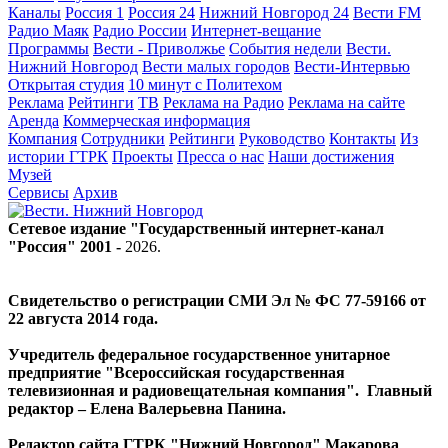
Каналы
Россия 1
Россия 24
Нижний Новгород 24
Вести FM
Радио Маяк
Радио России
Интернет-вещание
Программы
Вести - Приволжье
События недели
Вести.
Нижний Новгород
Вести малых городов
Вести-Интервью
Открытая студия
10 минут с Политехом
Реклама
Рейтинги
ТВ
Реклама на Радио
Реклама на сайте
Аренда
Коммерческая информация
Компания
Сотрудники
Рейтинги
Руководство
Контакты
Из
истории ГТРК
Проекты
Пресса о нас
Наши достижения
Музей
Сервисы
Архив
Сетевое издание "Государственный интернет-канал
"Россия" 2001 -
2026
.
Свидетельство о регистрации СМИ Эл № ФС 77-59166 от
22 августа 2014 года.
Учредитель федеральное государственное унитарное
предприятие "Всероссийская государственная
телевизионная и радиовещательная компания". Главный
редактор – Елена Валерьевна Панина.
Редактор сайта ГТРК "Нижний Новгород" Макарова