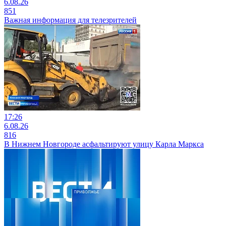
6.08.26
851
Важная информация для телезрителей
17:26
6.08.26
816
В Нижнем Новгороде асфальтируют улицу Карла Маркса