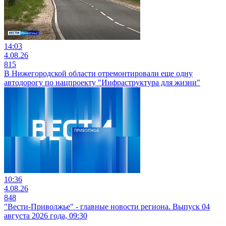
14:03
4.08.26
815
В Нижегородской области отремонтировали еще одну
автодорогу по нацпроекту "Инфраструктура для жизни"
10:36
4.08.26
848
"Вести-Приволжье" - главные новости региона. Выпуск 04
августа 2026 года, 09:30