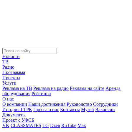
Новости
ТВ
Радио
Программа
Проекты
Услуги
Реклама на ТВ
Реклама на радио
Реклама на сайте
Аренда
оборудования
Рейтинги
О нас
О компании
Наши достижения
Руководство
Сотрудники
История ГТРК
Пресса о нас
Контакты
Музей
Вакансии
Документы
Проект с УФСБ
VK
CLASSMATES
TG
Dzen
RuTube
Max