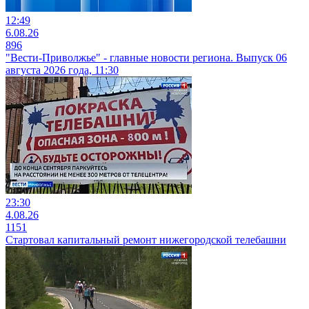
12:49
6.08.26
896
"Вести-Приволжье" - главные новости региона. Выпуск 06
августа 2026 года, 11:30
23:30
4.08.26
1151
Стартовал капитальный ремонт нижегородской телебашни