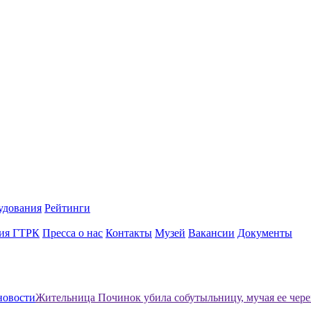
удования
Рейтинги
ия ГТРК
Пресса о нас
Контакты
Музей
Вакансии
Документы
новости
Жительница Починок убила собутыльницу, мучая ее чер