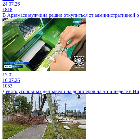
24.07.26
1818
В Арзамасе мужчина решил откупиться от административной от
15:02
16.07.26
1053
Девять уголовных дел завели на дропперов на этой неделе в Н