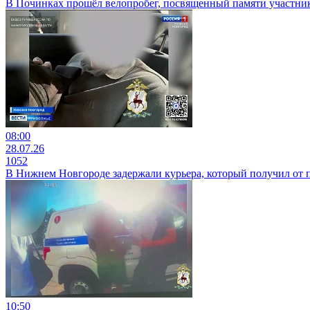
В Починках прошёл велопробег, посвященный памяти участни
08:00
28.07.26
1052
В Нижнем Новгороде задержали курьера, который получил о
10:50