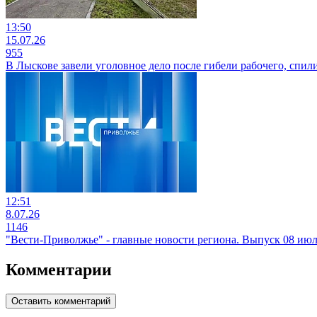
13:50
15.07.26
955
В Лыскове завели уголовное дело после гибели рабочего, спи
12:51
8.07.26
1146
"Вести-Приволжье" - главные новости региона. Выпуск 08 июля
Комментарии
Оставить комментарий