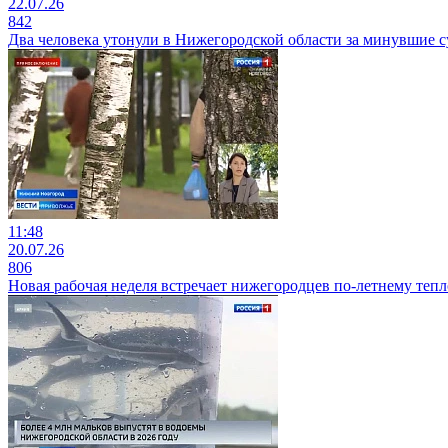
22.07.26
842
Два человека утонули в Нижегородской области за минувшие с
11:48
20.07.26
806
Новая рабочая неделя встречает нижегородцев по-летнему теп