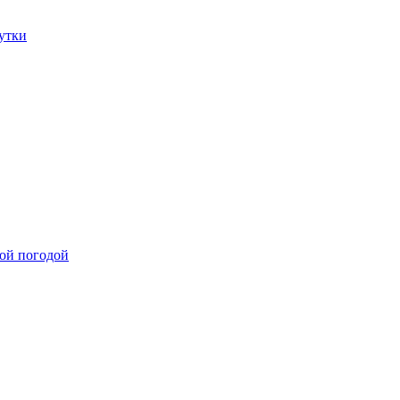
утки
лой погодой