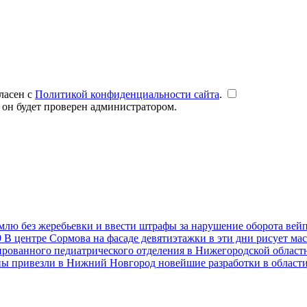
ласен с
Политикой конфиденциальности сайта
.
 он будет проверен администратором.
емлю без жеребьевки и ввести штрафы за нарушение оборота вей
9
В центре Сормова на фасаде девятиэтажки в эти дни рисует ма
рованного педиатрического отделения в Нижегородской областн
ны привезли в Нижний Новгород новейшие разработки в област