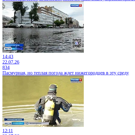
14:43
22.07.26
834
Пасмурная, но теплая погода ждет нижегородцев в эту среду
12:11