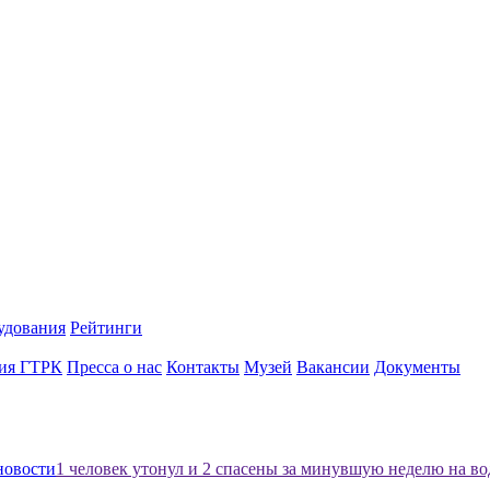
удования
Рейтинги
ия ГТРК
Пресса о нас
Контакты
Музей
Вакансии
Документы
новости
1 человек утонул и 2 спасены за минувшую неделю на в