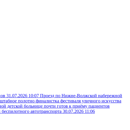
пов
31.07.2026 10:07
Проезд по Нижне-Волжской набережной
сштабное полотно финалистка фестиваля уличного искусства
ой детской больнице почти готов к приёму пациентов
и беспилотного автотранспорта
30.07.2026 11:06