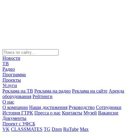
Новости
ТВ
Радио
Программа
Проекты
Услуги
Реклама на ТВ
Реклама на радио
Реклама на сайте
Аренда
оборудования
Рейтинги
О нас
О компании
Наши достижения
Руководство
Сотрудники
История ГТРК
Пресса о нас
Контакты
Музей
Вакансии
Документы
Проект с УФСБ
VK
CLASSMATES
TG
Dzen
RuTube
Max