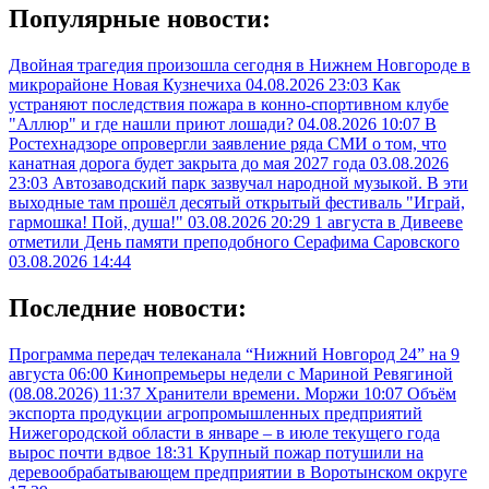
Популярные новости:
Двойная трагедия произошла сегодня в Нижнем Новгороде в
микрорайоне Новая Кузнечиха
04.08.2026 23:03
Как
устраняют последствия пожара в конно-спортивном клубе
"Аллюр" и где нашли приют лошади?
04.08.2026 10:07
В
Ростехнадзоре опровергли заявление ряда СМИ о том, что
канатная дорога будет закрыта до мая 2027 года
03.08.2026
23:03
Автозаводский парк зазвучал народной музыкой. В эти
выходные там прошёл десятый открытый фестиваль "Играй,
гармошка! Пой, душа!"
03.08.2026 20:29
1 августа в Дивееве
отметили День памяти преподобного Серафима Саровского
03.08.2026 14:44
Последние новости:
Программа передач телеканала “Нижний Новгород 24” на 9
августа
06:00
Кинопремьеры недели с Мариной Ревягиной
(08.08.2026)
11:37
Хранители времени. Моржи
10:07
Объём
экспорта продукции агропромышленных предприятий
Нижегородской области в январе – в июле текущего года
вырос почти вдвое
18:31
Крупный пожар потушили на
деревообрабатывающем предприятии в Воротынском округе