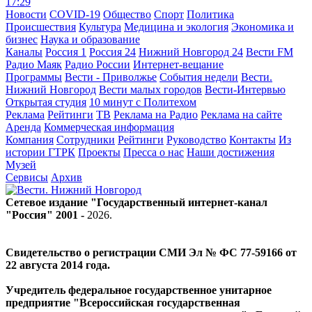
17:29
Новости
COVID-19
Общество
Спорт
Политика
Происшествия
Культура
Медицина и экология
Экономика и
бизнес
Наука и образование
Каналы
Россия 1
Россия 24
Нижний Новгород 24
Вести FM
Радио Маяк
Радио России
Интернет-вещание
Программы
Вести - Приволжье
События недели
Вести.
Нижний Новгород
Вести малых городов
Вести-Интервью
Открытая студия
10 минут с Политехом
Реклама
Рейтинги
ТВ
Реклама на Радио
Реклама на сайте
Аренда
Коммерческая информация
Компания
Сотрудники
Рейтинги
Руководство
Контакты
Из
истории ГТРК
Проекты
Пресса о нас
Наши достижения
Музей
Сервисы
Архив
Сетевое издание "Государственный интернет-канал
"Россия" 2001 -
2026
.
Свидетельство о регистрации СМИ Эл № ФС 77-59166 от
22 августа 2014 года.
Учредитель федеральное государственное унитарное
предприятие "Всероссийская государственная