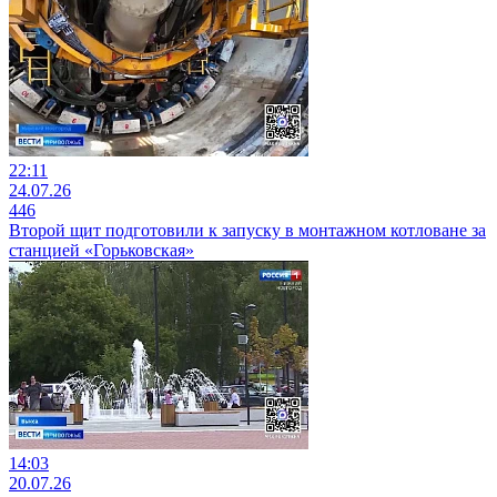
22:11
24.07.26
446
Второй щит подготовили к запуску в монтажном котловане за
станцией «Горьковская»
14:03
20.07.26