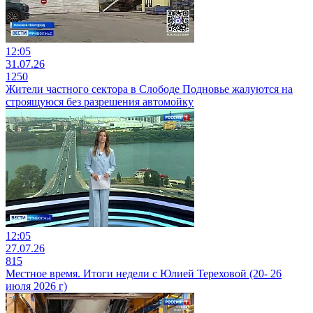
12:05
31.07.26
1250
Жители частного сектора в Слободе Подновье жалуются на
строящуюся без разрешения автомойку
12:05
27.07.26
815
Местное время. Итоги недели с Юлией Тереховой (20- 26
июля 2026 г)