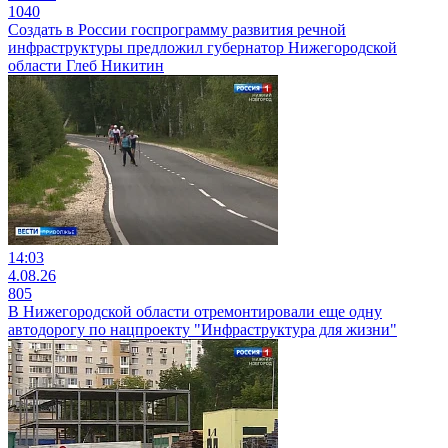
1040
Создать в России госпрограмму развития речной
инфраструктуры предложил губернатор Нижегородской
области Глеб Никитин
14:03
4.08.26
805
В Нижегородской области отремонтировали еще одну
автодорогу по нацпроекту "Инфраструктура для жизни"