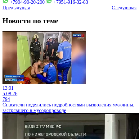
+7904-90-20-200
+7951-916-32-83
Предыдущая
Следующая
Новости по теме
13:01
5.08.26
794
Спасатели поделились подробностями вызволения мужчины,
застрявшего в мусоропроводе