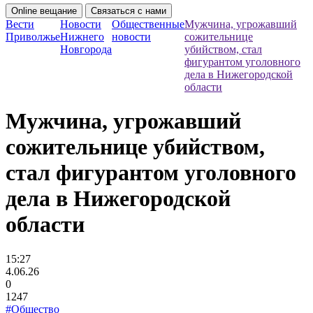
Online вещание
Связаться с нами
Вести
Новости
Общественные
Мужчина, угрожавший
Приволжье
Нижнего
новости
сожительнице
Новгорода
убийством, стал
фигурантом уголовного
дела в Нижегородской
области
Мужчина, угрожавший
сожительнице убийством,
стал фигурантом уголовного
дела в Нижегородской
области
15:27
4.06.26
0
1247
#Общество