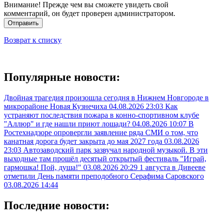
Внимание! Прежде чем вы сможете увидеть свой
комментарий, он будет проверен администратором.
Отправить
Возврат к списку
Популярные новости:
Двойная трагедия произошла сегодня в Нижнем Новгороде в
микрорайоне Новая Кузнечиха
04.08.2026 23:03
Как
устраняют последствия пожара в конно-спортивном клубе
"Аллюр" и где нашли приют лошади?
04.08.2026 10:07
В
Ростехнадзоре опровергли заявление ряда СМИ о том, что
канатная дорога будет закрыта до мая 2027 года
03.08.2026
23:03
Автозаводский парк зазвучал народной музыкой. В эти
выходные там прошёл десятый открытый фестиваль "Играй,
гармошка! Пой, душа!"
03.08.2026 20:29
1 августа в Дивееве
отметили День памяти преподобного Серафима Саровского
03.08.2026 14:44
Последние новости: