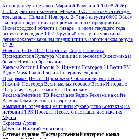
Кинопремьеры недели с Мариной Ревягиной (08.08.2026)
11:37
Хранители времени. Моржи
10:07
Программа передач
телеканала “Нижний Новгород 24” на 8 августа
06:00
Объём
экспорта продукции агропромышленных предприятий
Нижегородской области в январе – в июле текущего года
вырос почти вдвое
18:31
Крупный пожар потушили на
деревообрабатывающем предприятии в Воротынском округе
17:29
Новости
COVID-19
Общество
Спорт
Политика
Происшествия
Культура
Медицина и экология
Экономика и
бизнес
Наука и образование
Каналы
Россия 1
Россия 24
Нижний Новгород 24
Вести FM
Радио Маяк
Радио России
Интернет-вещание
Программы
Вести - Приволжье
События недели
Вести.
Нижний Новгород
Вести малых городов
Вести-Интервью
Открытая студия
10 минут с Политехом
Реклама
Рейтинги
ТВ
Реклама на Радио
Реклама на сайте
Аренда
Коммерческая информация
Компания
Сотрудники
Рейтинги
Руководство
Контакты
Из
истории ГТРК
Проекты
Пресса о нас
Наши достижения
Музей
Сервисы
Архив
Сетевое издание "Государственный интернет-канал