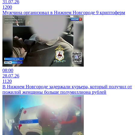
31.07.26
1200
Мужчина организовал в Нижнем Новгороде 9 криптоферм
08:00
28.07.26
1120
В Нижнем Новгороде задержали курьера, который получил от
пожилой женщины больше полумиллиона рублей