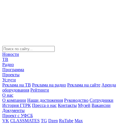
Новости
ТВ
Радио
Программа
Проекты
Услуги
Реклама на ТВ
Реклама на радио
Реклама на сайте
Аренда
оборудования
Рейтинги
О нас
О компании
Наши достижения
Руководство
Сотрудники
История ГТРК
Пресса о нас
Контакты
Музей
Вакансии
Документы
Проект с УФСБ
VK
CLASSMATES
TG
Dzen
RuTube
Max