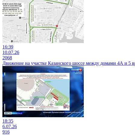
16:39
10.07.26
2068
Движение на участке Казанского шоссе между домами 4А и 5 вр
18:35
6.07.26
916