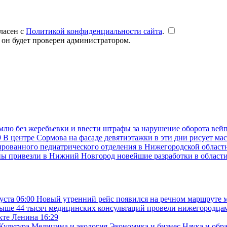
ласен с
Политикой конфиденциальности сайта
.
 он будет проверен администратором.
емлю без жеребьевки и ввести штрафы за нарушение оборота вей
9
В центре Сормова на фасаде девятиэтажки в эти дни рисует ма
рованного педиатрического отделения в Нижегородской областн
ны привезли в Нижний Новгород новейшие разработки в област
густа
06:00
Новый утренний рейс появился на речном маршруте
ыше 44 тысяч медицинских консультаций провели нижегородцам 
екте Ленина
16:29
Культура
Медицина и экология
Экономика и бизнес
Наука и обр