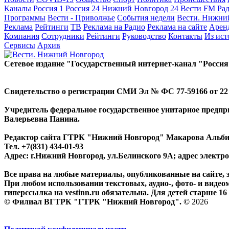
Каналы
Россия 1
Россия 24
Нижний Новгород 24
Вести FM
Ра
Программы
Вести - Приволжье
События недели
Вести. Нижни
Реклама
Рейтинги
ТВ
Реклама на Радио
Реклама на сайте
Арен
Компания
Сотрудники
Рейтинги
Руководство
Контакты
Из ис
Сервисы
Архив
Сетевое издание "Государственный интернет-канал "Россия
Свидетельство о регистрации СМИ Эл № ФС 77-59166 от 22 а
Учредитель федеральное государственное унитарное предп
Валерьевна Панина.
Редактор сайта ГТРК "Нижний Новгород" Макарова Альб
Тел. +7(831) 434-01-93
Адрес: г.Нижний Новгород, ул.Белинского 9А; адрес элект
Все права на любые материалы, опубликованные на сайте,
При любом использовании текстовых, аудио-, фото- и видео
гиперссылка на vestinn.ru обязательна. Для детей старше 16 
© Филиал ВГТРК "ГТРК "Нижний Новгород". ©
2026