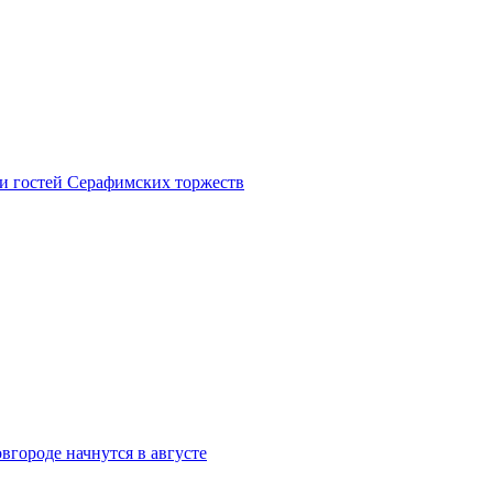
 и гостей Серафимских торжеств
городе начнутся в августе