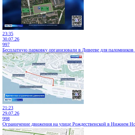
23:35
30.07.26
997
Бесплатную парковку организовали в Дивееве для паломников
21:23
29.07.26
998
Ограничение движения на улице Рождественской в Нижнем Нов