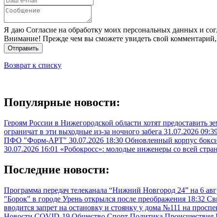
Я даю Согласие на обработку моих персональных данных и сог
Внимание! Прежде чем вы сможете увидеть свой комментарий,
Отправить
Возврат к списку
Популярные новости:
Героям России в Нижегородской области хотят предоставить з
ограничат в эти выходные из-за ночного забега
31.07.2026 09:3
ПФО "Форм-АРТ"
30.07.2026 18:30
Обновленный корпус бокси
30.07.2026 16:01
«Робокросс»: молодые инженеры со всей стра
Последние новости:
Программа передач телеканала “Нижний Новгород 24” на 6 ав
"Борок" в городе Урень открылся после преображения
18:32
Св
вводится запрет на остановку и стоянку у дома №111 на просп
Новости
COVID-19
Общество
Спорт
Политика
Происшествия