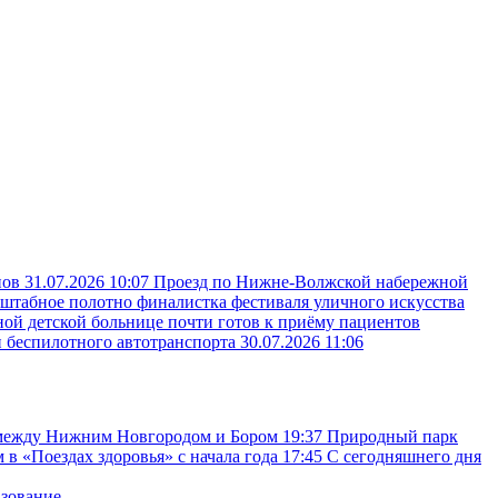
пов
31.07.2026 10:07
Проезд по Нижне-Волжской набережной
сштабное полотно финалистка фестиваля уличного искусства
ой детской больнице почти готов к приёму пациентов
и беспилотного автотранспорта
30.07.2026 11:06
 между Нижним Новгородом и Бором
19:37
Природный парк
в «Поездах здоровья» с начала года
17:45
С сегодняшнего дня
азование