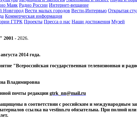
дио Маяк
Радио России
Интернет-вещание
й Новгород
Вести малых городов
Вести-Интервью
Открытая сту
да
Коммерческая информация
тории ГТРК
Проекты
Пресса о нас
Наши достижения
Музей
" 2001 -
2026
.
вгуста 2014 года.
риятие "Всероссийская государственная телевизионная и ра
ина Владимировна
ронной почты редакции
gtrk_nn@mail.ru
 защищены в соответствии с российским и международным за
материалов ссылка на vestinn.ru обязательна. При полной ил
лет.