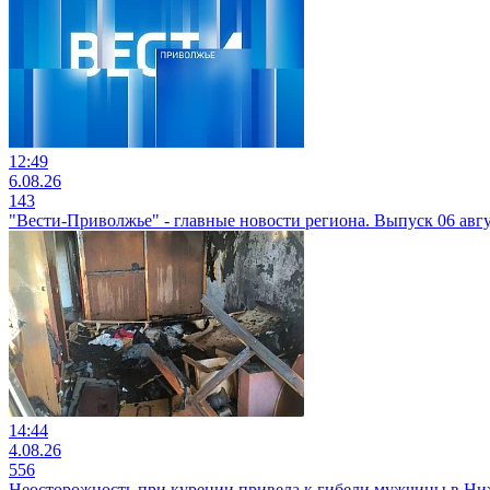
12:49
6.08.26
143
"Вести-Приволжье" - главные новости региона. Выпуск 06 авгус
14:44
4.08.26
556
Неосторожность при курении привела к гибели мужчины в Н