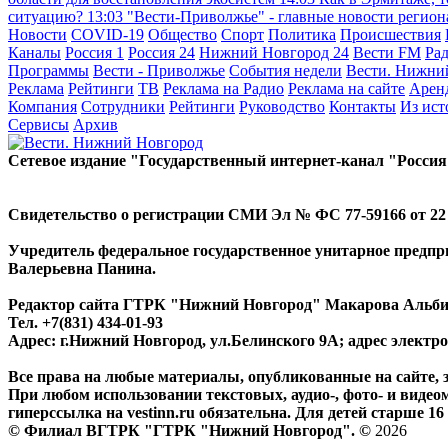
ситуацию?
13:03
"Вести-Приволжье" - главные новости региона
Новости
COVID-19
Общество
Спорт
Политика
Происшествия
Каналы
Россия 1
Россия 24
Нижний Новгород 24
Вести FM
Ра
Программы
Вести - Приволжье
События недели
Вести. Нижни
Реклама
Рейтинги
ТВ
Реклама на Радио
Реклама на сайте
Арен
Компания
Сотрудники
Рейтинги
Руководство
Контакты
Из ис
Сервисы
Архив
Сетевое издание "Государственный интернет-канал "Россия
Свидетельство о регистрации СМИ Эл № ФС 77-59166 от 22 а
Учредитель федеральное государственное унитарное предп
Валерьевна Панина.
Редактор сайта ГТРК "Нижний Новгород" Макарова Альб
Тел. +7(831) 434-01-93
Адрес: г.Нижний Новгород, ул.Белинского 9А; адрес элект
Все права на любые материалы, опубликованные на сайте,
При любом использовании текстовых, аудио-, фото- и видео
гиперссылка на vestinn.ru обязательна. Для детей старше 16 
© Филиал ВГТРК "ГТРК "Нижний Новгород". ©
2026