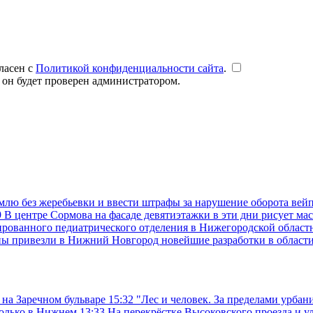
ласен с
Политикой конфиденциальности сайта
.
 он будет проверен администратором.
емлю без жеребьевки и ввести штрафы за нарушение оборота вей
9
В центре Сормова на фасаде девятиэтажки в эти дни рисует ма
рованного педиатрического отделения в Нижегородской областн
ны привезли в Нижний Новгород новейшие разработки в област
 на Заречном бульваре
15:32
"Лес и человек. За пределами урба
только в Нижнем
13:33
На перекрёстке Высоковского проезда и у