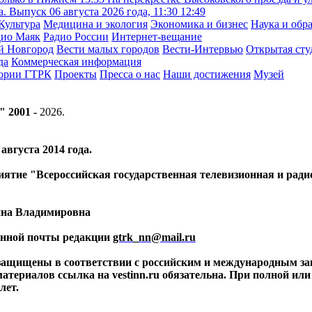
. Выпуск 06 августа 2026 года, 11:30
12:49
Культура
Медицина и экология
Экономика и бизнес
Наука и обр
дио Маяк
Радио России
Интернет-вещание
й Новгород
Вести малых городов
Вести-Интервью
Открытая сту
да
Коммерческая информация
тории ГТРК
Проекты
Пресса о нас
Наши достижения
Музей
" 2001 -
2026
.
вгуста 2014 года.
риятие "Всероссийская государственная телевизионная и ра
ина Владимировна
ронной почты редакции
gtrk_nn@mail.ru
 защищены в соответствии с российским и международным за
материалов ссылка на vestinn.ru обязательна. При полной ил
лет.