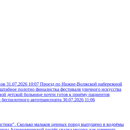
пов
31.07.2026 10:07
Проезд по Нижне-Волжской набережной
сштабное полотно финалистка фестиваля уличного искусства
ой детской больнице почти готов к приёму пациентов
и беспилотного автотранспорта
30.07.2026 11:06
нистики". Сколько мальков ценных пород выпущено в водоёмы
лицы Агрономической растёт свалка мусора: как изменить