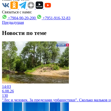
Связаться с нами:
+7904-90-20-200
+7951-916-32-83
Предыдущая
Новости по теме
14:03
6.08.26
130
"Лес и человек. За пределами урбанистики". Сколько мальков