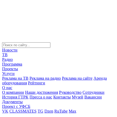
Новости
ТВ
Радио
Программа
Проекты
Услуги
Реклама на ТВ
Реклама на радио
Реклама на сайте
Аренда
оборудования
Рейтинги
О нас
О компании
Наши достижения
Руководство
Сотрудники
История ГТРК
Пресса о нас
Контакты
Музей
Вакансии
Документы
Проект с УФСБ
VK
CLASSMATES
TG
Dzen
RuTube
Max