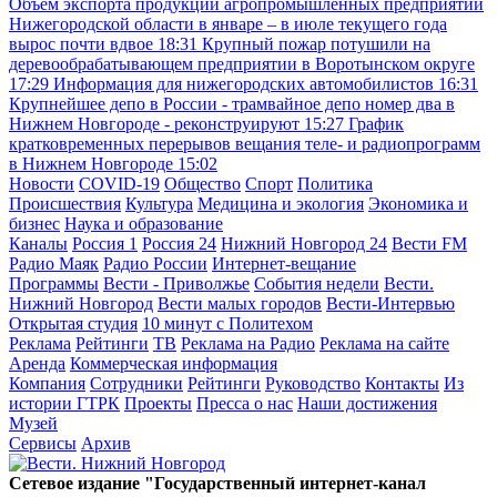
Объём экспорта продукции агропромышленных предприятий
Нижегородской области в январе – в июле текущего года
вырос почти вдвое
18:31
Крупный пожар потушили на
деревообрабатывающем предприятии в Воротынском округе
17:29
Информация для нижегородских автомобилистов
16:31
Крупнейшее депо в России - трамвайное депо номер два в
Нижнем Новгороде - реконструируют
15:27
График
кратковременных перерывов вещания теле- и радиопрограмм
в Нижнем Новгороде
15:02
Новости
COVID-19
Общество
Спорт
Политика
Происшествия
Культура
Медицина и экология
Экономика и
бизнес
Наука и образование
Каналы
Россия 1
Россия 24
Нижний Новгород 24
Вести FM
Радио Маяк
Радио России
Интернет-вещание
Программы
Вести - Приволжье
События недели
Вести.
Нижний Новгород
Вести малых городов
Вести-Интервью
Открытая студия
10 минут с Политехом
Реклама
Рейтинги
ТВ
Реклама на Радио
Реклама на сайте
Аренда
Коммерческая информация
Компания
Сотрудники
Рейтинги
Руководство
Контакты
Из
истории ГТРК
Проекты
Пресса о нас
Наши достижения
Музей
Сервисы
Архив
Сетевое издание "Государственный интернет-канал