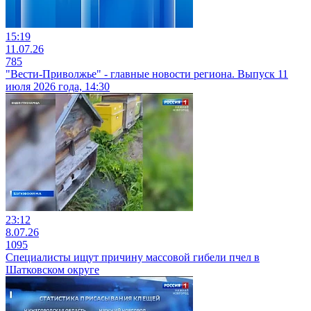
15:19
11.07.26
785
"Вести-Приволжье" - главные новости региона. Выпуск 11
июля 2026 года, 14:30
23:12
8.07.26
1095
Специалисты ищут причину массовой гибели пчел в
Шатковском округе