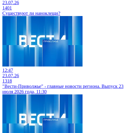
23.07.26
1401
Существуют ли наноклещи?
12:47
23.07.26
1318
"Вести-Приволжье" - главные новости региона. Выпуск 23
июля 2026 года, 11:30