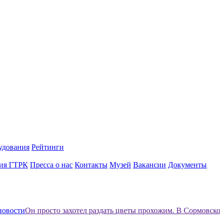
удования
Рейтинги
ия ГТРК
Пресса о нас
Контакты
Музей
Вакансии
Документы
новости
Он просто захотел раздать цветы прохожим. В Сормовск