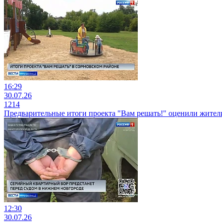
16:29
30.07.26
1214
Предварительные итоги проекта "Вам решать!" оценили жител
12:30
30.07.26