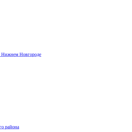
 в Нижнем Новгороде
го района