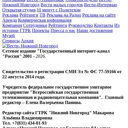
Нижний Новгород
Вести малых городов
Вести-Интервью
Открытая студия
10 минут с Политехом
Реклама
Рейтинги
ТВ
Реклама на Радио
Реклама на сайте
Аренда
Коммерческая информация
Компания
Сотрудники
Рейтинги
Руководство
Контакты
Из
истории ГТРК
Проекты
Пресса о нас
Наши достижения
Музей
Сервисы
Архив
Сетевое издание "Государственный интернет-канал
"Россия" 2001 -
2026
.
Свидетельство о регистрации СМИ Эл № ФС 77-59166 от
22 августа 2014 года.
Учредитель федеральное государственное унитарное
предприятие "Всероссийская государственная
телевизионная и радиовещательная компания". Главный
редактор – Елена Валерьевна Панина.
Редактор сайта ГТРК "Нижний Новгород" Макарова
Альбина Владимировна
Тел. +7(831) 434-01-93