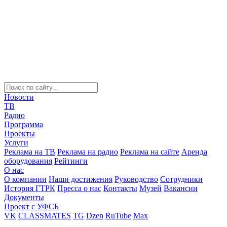
Новости
ТВ
Радио
Программа
Проекты
Услуги
Реклама на ТВ
Реклама на радио
Реклама на сайте
Аренда
оборудования
Рейтинги
О нас
О компании
Наши достижения
Руководство
Сотрудники
История ГТРК
Пресса о нас
Контакты
Музей
Вакансии
Документы
Проект с УФСБ
VK
CLASSMATES
TG
Dzen
RuTube
Max