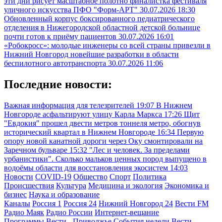
эти дни рисует масштабное полотно финалистка фестиваля
уличного искусства ПФО "Форм-АРТ"
30.07.2026 18:30
Обновленный корпус боксированного педиатрического
отделения в Нижегородской областной детской больнице
почти готов к приёму пациентов
30.07.2026 16:01
«Робокросс»: молодые инженеры со всей страны привезли в
Нижний Новгород новейшие разработки в области
беспилотного автотранспорта
30.07.2026 11:06
Последние новости:
Важная информация для телезрителей
19:07
В Нижнем
Новгороде асфальтируют улицу Карла Маркса
17:26
Щит
"Евдокия" прошел двести метров тоннеля метро, обогнув
исторический квартал в Нижнем Новгороде
16:34
Первую
опору новой канатной дороги через Оку смонтировали на
Заречном бульваре
15:32
"Лес и человек. За пределами
урбанистики". Сколько мальков ценных пород выпущено в
водоёмы области для восстановления экосистем
14:03
Новости
COVID-19
Общество
Спорт
Политика
Происшествия
Культура
Медицина и экология
Экономика и
бизнес
Наука и образование
Каналы
Россия 1
Россия 24
Нижний Новгород 24
Вести FM
Радио Маяк
Радио России
Интернет-вещание
Программы
Вести - Приволжье
События недели
Вести.