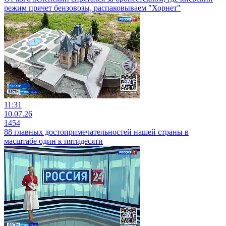
режим прячет бензовозы, распаковываем "Хорнет"
11:31
10.07.26
1454
88 главных достопримечательностей нашей страны в
масштабе один к пятидесяти