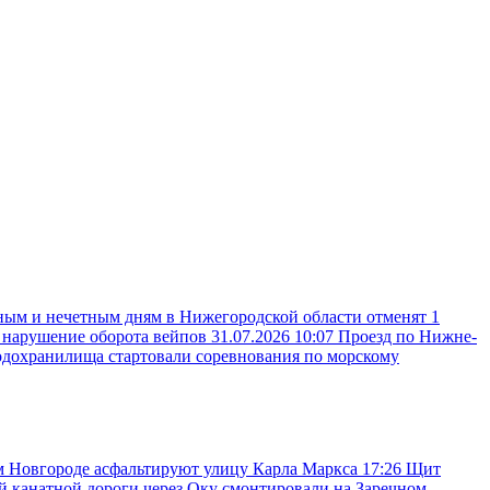
ным и нечетным дням в Нижегородской области отменят 1
а нарушение оборота вейпов
31.07.2026 10:07
Проезд по Нижне-
одохранилища стартовали соревнования по морскому
 Новгороде асфальтируют улицу Карла Маркса
17:26
Щит
 канатной дороги через Оку смонтировали на Заречном