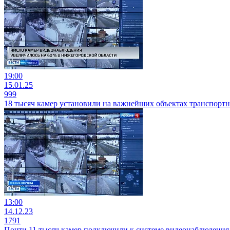
19:00
15.01.25
999
18 тысяч камер установили на важнейших объектах транспорт
13:00
14.12.23
1791
Почти 11 тысяч камер подключили к системе видеонаблюдения