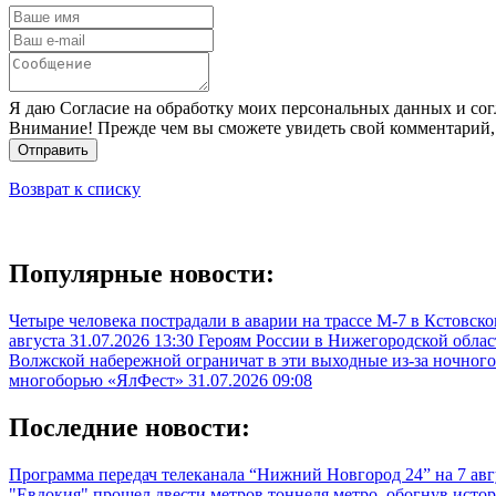
Я даю Согласие на обработку моих персональных данных и сог
Внимание! Прежде чем вы сможете увидеть свой комментарий,
Отправить
Возврат к списку
Популярные новости:
Четыре человека пострадали в аварии на трассе М-7 в Кстовск
августа
31.07.2026 13:30
Героям России в Нижегородской облас
Волжской набережной ограничат в эти выходные из-за ночного
многоборью «ЯлФест»
31.07.2026 09:08
Последние новости:
Программа передач телеканала “Нижний Новгород 24” на 7 ав
"Евдокия" прошел двести метров тоннеля метро, обогнув ист