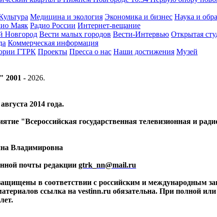
Культура
Медицина и экология
Экономика и бизнес
Наука и обр
дио Маяк
Радио России
Интернет-вещание
й Новгород
Вести малых городов
Вести-Интервью
Открытая сту
да
Коммерческая информация
тории ГТРК
Проекты
Пресса о нас
Наши достижения
Музей
" 2001 -
2026
.
вгуста 2014 года.
риятие "Всероссийская государственная телевизионная и ра
ина Владимировна
ронной почты редакции
gtrk_nn@mail.ru
 защищены в соответствии с российским и международным за
материалов ссылка на vestinn.ru обязательна. При полной ил
лет.