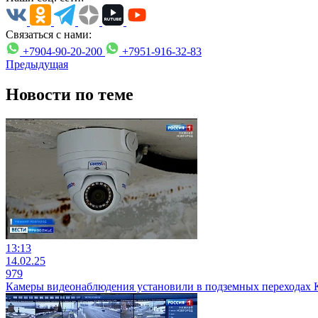
Связаться с нами:
+7904-90-20-200
+7951-916-32-83
Предыдущая
Новости по теме
13:13
14.02.25
979
Камеры видеонаблюдения установили в подземных переходах 