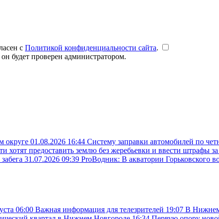
ласен с
Политикой конфиденциальности сайта
.
 он будет проверен администратором.
ом округе
01.08.2026 16:44
Систему заправки автомобилей по чет
ти хотят предоставить землю без жеребьевки и ввести штрафы з
 забега
31.07.2026 09:39
ProВодник: В акватории Горьковского в
густа
06:00
Важная информация для телезрителей
19:07
В Нижнем
орический квартал в Нижнем Новгороде
16:34
Первую опору новой