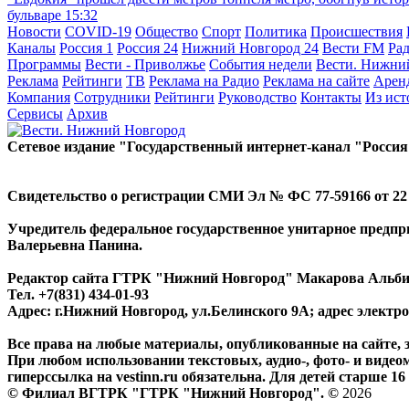
бульваре
15:32
Новости
COVID-19
Общество
Спорт
Политика
Происшествия
Каналы
Россия 1
Россия 24
Нижний Новгород 24
Вести FM
Ра
Программы
Вести - Приволжье
События недели
Вести. Нижни
Реклама
Рейтинги
ТВ
Реклама на Радио
Реклама на сайте
Арен
Компания
Сотрудники
Рейтинги
Руководство
Контакты
Из ис
Сервисы
Архив
Сетевое издание "Государственный интернет-канал "Россия
Свидетельство о регистрации СМИ Эл № ФС 77-59166 от 22 а
Учредитель федеральное государственное унитарное предп
Валерьевна Панина.
Редактор сайта ГТРК "Нижний Новгород" Макарова Альб
Тел. +7(831) 434-01-93
Адрес: г.Нижний Новгород, ул.Белинского 9А; адрес элект
Все права на любые материалы, опубликованные на сайте,
При любом использовании текстовых, аудио-, фото- и видео
гиперссылка на vestinn.ru обязательна. Для детей старше 16 
© Филиал ВГТРК "ГТРК "Нижний Новгород". ©
2026