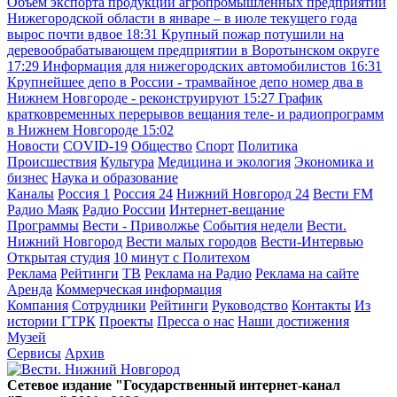
Объём экспорта продукции агропромышленных предприятий
Нижегородской области в январе – в июле текущего года
вырос почти вдвое
18:31
Крупный пожар потушили на
деревообрабатывающем предприятии в Воротынском округе
17:29
Информация для нижегородских автомобилистов
16:31
Крупнейшее депо в России - трамвайное депо номер два в
Нижнем Новгороде - реконструируют
15:27
График
кратковременных перерывов вещания теле- и радиопрограмм
в Нижнем Новгороде
15:02
Новости
COVID-19
Общество
Спорт
Политика
Происшествия
Культура
Медицина и экология
Экономика и
бизнес
Наука и образование
Каналы
Россия 1
Россия 24
Нижний Новгород 24
Вести FM
Радио Маяк
Радио России
Интернет-вещание
Программы
Вести - Приволжье
События недели
Вести.
Нижний Новгород
Вести малых городов
Вести-Интервью
Открытая студия
10 минут с Политехом
Реклама
Рейтинги
ТВ
Реклама на Радио
Реклама на сайте
Аренда
Коммерческая информация
Компания
Сотрудники
Рейтинги
Руководство
Контакты
Из
истории ГТРК
Проекты
Пресса о нас
Наши достижения
Музей
Сервисы
Архив
Сетевое издание "Государственный интернет-канал