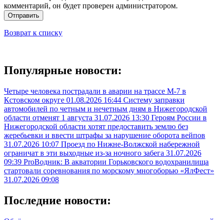
комментарий, он будет проверен администратором.
Отправить
Возврат к списку
Популярные новости:
Четыре человека пострадали в аварии на трассе М-7 в
Кстовском округе
01.08.2026 16:44
Систему заправки
автомобилей по четным и нечетным дням в Нижегородской
области отменят 1 августа
31.07.2026 13:30
Героям России в
Нижегородской области хотят предоставить землю без
жеребьевки и ввести штрафы за нарушение оборота вейпов
31.07.2026 10:07
Проезд по Нижне-Волжской набережной
ограничат в эти выходные из-за ночного забега
31.07.2026
09:39
ProВодник: В акватории Горьковского водохранилища
стартовали соревнования по морскому многоборью «ЯлФест»
31.07.2026 09:08
Последние новости: