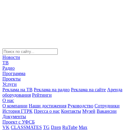
Новости
ТВ
Радио
Программа
Проекты
Услуги
Реклама на ТВ
Реклама на радио
Реклама на сайте
Аренда
оборудования
Рейтинги
О нас
О компании
Наши достижения
Руководство
Сотрудники
История ГТРК
Пресса о нас
Контакты
Музей
Вакансии
Документы
Проект с УФСБ
VK
CLASSMATES
TG
Dzen
RuTube
Max