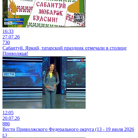
16:33
27.07.26
730
Сабантуй. Яркий, татарский праздник отмечали в столице
Приволжья!
12:05
20.07.26
886
Вести Приволжского Федерального округа (13 - 19 июля 2026
г.)