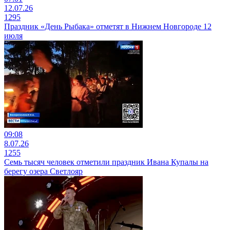
12.07.26
1295
Праздник «День Рыбака» отметят в Нижнем Новгороде 12
июля
09:08
8.07.26
1255
Семь тысяч человек отметили праздник Ивана Купалы на
берегу озера Светлояр