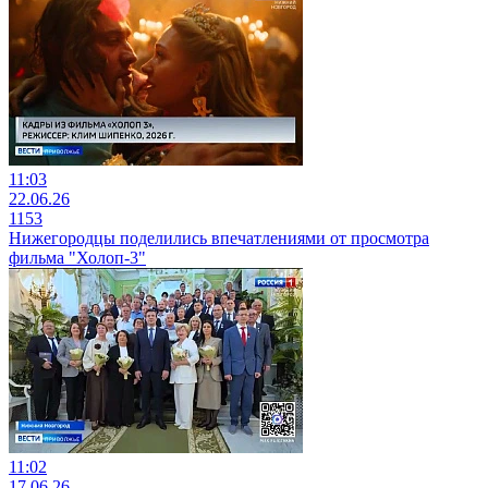
11:03
22.06.26
1153
Нижегородцы поделились впечатлениями от просмотра
фильма "Холоп-3"
11:02
17.06.26