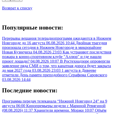
Возврат к списку
Популярные новости:
Перерывы вещания телерадиопрограмм ожидаются в Нижнем
Новгороде до 16 августа
06.08.2026 10:44
Двойная трагедия
произошла сегодня в Нижнем Новгороде в микрорайоне
Новая Кузнечиха
04.08.2026 23:03
Как устраняют последствия
пожара в конно-спортивном клубе "Аллюр" и где нашли
приют лошади?
04.08.2026 10:07
В Ростехнадзоре опровергли
заявление ряда СМИ о том, что канатная дорога будет закрыта
до мая 2027 года
03.08.2026 23:03
1 августа в Дивееве
отметили День памяти преподобного Серафима Саровского
03.08.2026 14:44
Последние новости:
Программа передач телеканала “Нижний Новгород 24” на 9
августа
06:00
Кинопремьеры недели с Мариной Ревягиной
(08.08.2026)
11:37
Хранители времени. Моржи
10:07
Объём