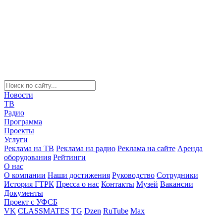
Новости
ТВ
Радио
Программа
Проекты
Услуги
Реклама на ТВ
Реклама на радио
Реклама на сайте
Аренда
оборудования
Рейтинги
О нас
О компании
Наши достижения
Руководство
Сотрудники
История ГТРК
Пресса о нас
Контакты
Музей
Вакансии
Документы
Проект с УФСБ
VK
CLASSMATES
TG
Dzen
RuTube
Max