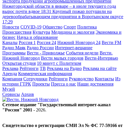
экспорта продукции агропромышленных предприятий
Нижегородской области в январе – в июле текущего года
вырос почти вдвое
18:31
Крупный пожар потушили на
деревообрабатывающем предприятии в Воротынском округе
17:29
Новости
COVID-19
Общество
Спорт
Политика
Происшествия
Культура
Медицина и экология
Экономика и
бизнес
Наука и образование
Каналы
Россия 1
Россия 24
Нижний Новгород 24
Вести FM
Радио Маяк
Радио России
Интернет-вещание
Программы
Вести - Приволжье
События недели
Вести.
Нижний Новгород
Вести малых городов
Вести-Интервью
Открытая студия
10 минут с Политехом
Реклама
Рейтинги
ТВ
Реклама на Радио
Реклама на сайте
Аренда
Коммерческая информация
Компания
Сотрудники
Рейтинги
Руководство
Контакты
Из
истории ГТРК
Проекты
Пресса о нас
Наши достижения
Музей
Сервисы
Архив
Сетевое издание "Государственный интернет-канал
"Россия" 2001 -
2026
.
Свидетельство о регистрации СМИ Эл № ФС 77-59166 от