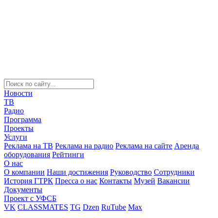
Новости
ТВ
Радио
Программа
Проекты
Услуги
Реклама на ТВ
Реклама на радио
Реклама на сайте
Аренда
оборудования
Рейтинги
О нас
О компании
Наши достижения
Руководство
Сотрудники
История ГТРК
Пресса о нас
Контакты
Музей
Вакансии
Документы
Проект с УФСБ
VK
CLASSMATES
TG
Dzen
RuTube
Max