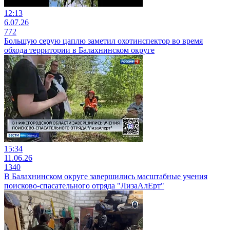
12:13
6.07.26
772
Большую серую цаплю заметил охотинспектор во время
обхода территории в Балахнинском округе
15:34
11.06.26
1340
В Балахнинском округе завершились масштабные учения
поисково-спасательного отряда "ЛизаАлЕрт"