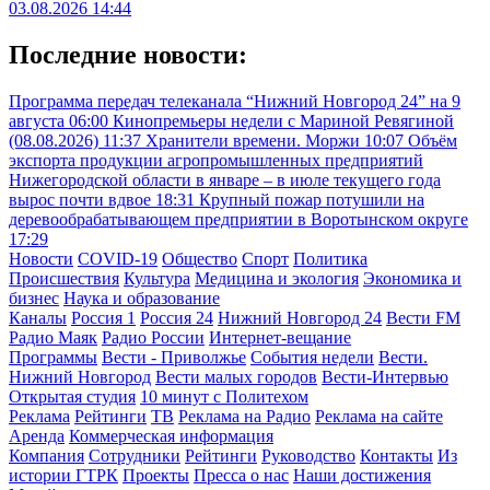
03.08.2026 14:44
Последние новости:
Программа передач телеканала “Нижний Новгород 24” на 9
августа
06:00
Кинопремьеры недели с Мариной Ревягиной
(08.08.2026)
11:37
Хранители времени. Моржи
10:07
Объём
экспорта продукции агропромышленных предприятий
Нижегородской области в январе – в июле текущего года
вырос почти вдвое
18:31
Крупный пожар потушили на
деревообрабатывающем предприятии в Воротынском округе
17:29
Новости
COVID-19
Общество
Спорт
Политика
Происшествия
Культура
Медицина и экология
Экономика и
бизнес
Наука и образование
Каналы
Россия 1
Россия 24
Нижний Новгород 24
Вести FM
Радио Маяк
Радио России
Интернет-вещание
Программы
Вести - Приволжье
События недели
Вести.
Нижний Новгород
Вести малых городов
Вести-Интервью
Открытая студия
10 минут с Политехом
Реклама
Рейтинги
ТВ
Реклама на Радио
Реклама на сайте
Аренда
Коммерческая информация
Компания
Сотрудники
Рейтинги
Руководство
Контакты
Из
истории ГТРК
Проекты
Пресса о нас
Наши достижения