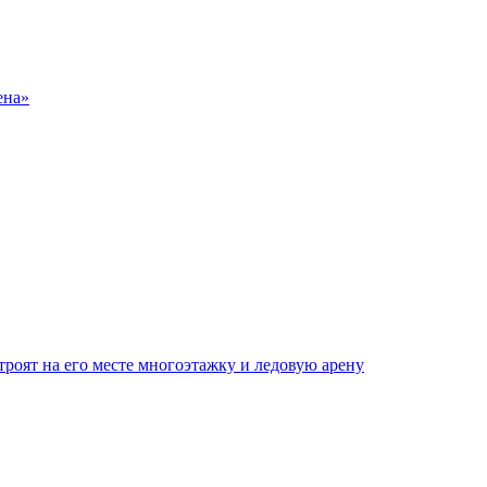
ена»
роят на его месте многоэтажку и ледовую арену