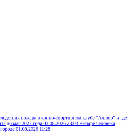
следствия пожара в конно-спортивном клубе "Аллюр" и где
ыта до мая 2027 года
03.08.2026 23:03
Четыре человека
вгороде
01.08.2026 11:28