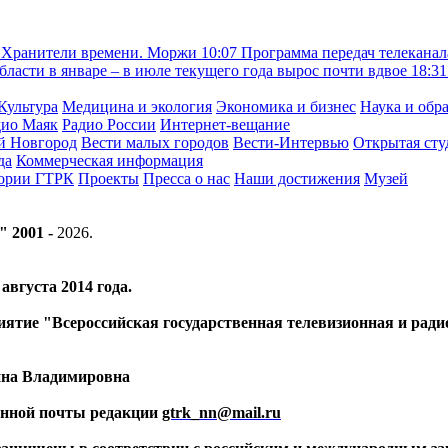
Хранители времени. Моржи
10:07
Программа передач телеканал
асти в январе – в июле текущего года вырос почти вдвое
18:31
Культура
Медицина и экология
Экономика и бизнес
Наука и обр
дио Маяк
Радио России
Интернет-вещание
й Новгород
Вести малых городов
Вести-Интервью
Открытая сту
да
Коммерческая информация
тории ГТРК
Проекты
Пресса о нас
Наши достижения
Музей
" 2001 -
2026
.
вгуста 2014 года.
риятие "Всероссийская государственная телевизионная и ра
ина Владимировна
ронной почты редакции
gtrk_nn@mail.ru