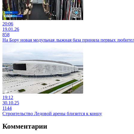
20:06
19.01.26
858
На Бору новая модульная лыжная база приняла первых любител
19:12
30.10.25
1144
Строительство Ледовой арены близится к концу
Комментарии