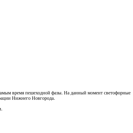
самым время пешеходной фазы. На данный момент светофорные
трации Нижнего Новгорода.
и.