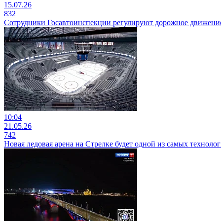
15.07.26
832
Сотрудники Госавтоинспекции регулируют дорожное движени
10:04
21.05.26
742
Новая ледовая арена на Стрелке будет одной из самых техноло