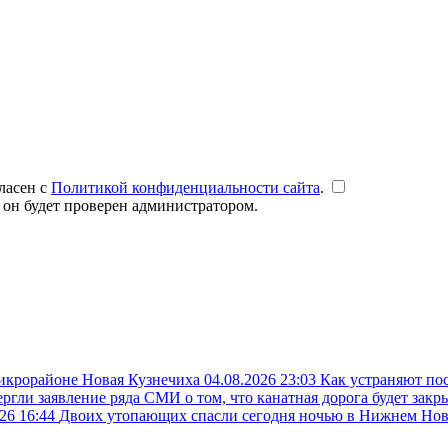
ласен с
Политикой конфиденциальности сайта
.
 он будет проверен администратором.
микрорайоне Новая Кузнечиха
04.08.2026 23:03
Как устраняют по
ргли заявление ряда СМИ о том, что канатная дорога будет закр
26 16:44
Двоих утопающих спасли сегодня ночью в Нижнем Но