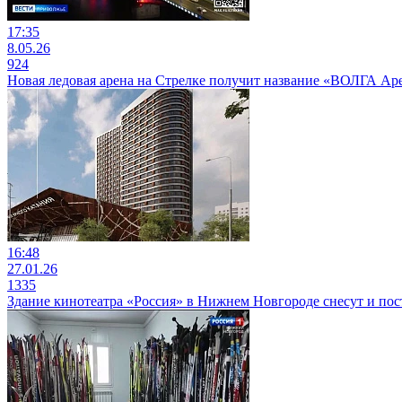
17:35
8.05.26
924
Новая ледовая арена на Стрелке получит название «ВОЛГА Ар
16:48
27.01.26
1335
Здание кинотеатра «Россия» в Нижнем Новгороде снесут и пост