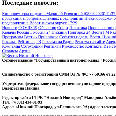
Последние новости:
Кинопремьеры недели с Мариной Ревягиной (08.08.2026)
11:37
продукции агропромышленных предприятий Нижегородской обл
предприятии в Воротынском округе
17:29
Новости
COVID-19
Общество
Спорт
Политика
Происшествия
Каналы
Россия 1
Россия 24
Нижний Новгород 24
Вести FM
Ра
Программы
Вести - Приволжье
События недели
Вести. Нижни
Реклама
Рейтинги
ТВ
Реклама на Радио
Реклама на сайте
Арен
Компания
Сотрудники
Рейтинги
Руководство
Контакты
Из ис
Сервисы
Архив
Сетевое издание "Государственный интернет-канал "Россия
Свидетельство о регистрации СМИ Эл № ФС 77-59166 от 22 а
Учредитель федеральное государственное унитарное предп
Валерьевна Панина.
Редактор сайта ГТРК "Нижний Новгород" Макарова Альб
Тел. +7(831) 434-01-93
Адрес: г.Нижний Новгород, ул.Белинского 9А; адрес элект