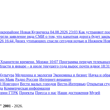
микрорайоне Новая Кузнечиха
04.08.2026 23:03
Как устраняют по
ргли заявление ряда СМИ о том, что канатная дорога будет закр
26 16:44
Двоих утопающих спасли сегодня ночью в Нижнем Но
Хранители времени. Моржи
10:07
Программа передач телеканал
асти в январе – в июле текущего года вырос почти вдвое
18:31
Культура
Медицина и экология
Экономика и бизнес
Наука и обр
дио Маяк
Радио России
Интернет-вещание
й Новгород
Вести малых городов
Вести-Интервью
Открытая сту
да
Коммерческая информация
тории ГТРК
Проекты
Пресса о нас
Наши достижения
Музей
" 2001 -
2026
.