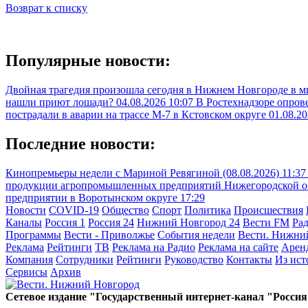
Возврат к списку
Популярные новости:
Двойная трагедия произошла сегодня в Нижнем Новгороде в 
нашли приют лошади?
04.08.2026 10:07
В Ростехнадзоре опрове
пострадали в аварии на трассе М-7 в Кстовском округе
01.08.20
Последние новости:
Кинопремьеры недели с Мариной Ревягиной (08.08.2026)
11:37
продукции агропромышленных предприятий Нижегородской обл
предприятии в Воротынском округе
17:29
Новости
COVID-19
Общество
Спорт
Политика
Происшествия
Каналы
Россия 1
Россия 24
Нижний Новгород 24
Вести FM
Ра
Программы
Вести - Приволжье
События недели
Вести. Нижни
Реклама
Рейтинги
ТВ
Реклама на Радио
Реклама на сайте
Арен
Компания
Сотрудники
Рейтинги
Руководство
Контакты
Из ис
Сервисы
Архив
Сетевое издание "Государственный интернет-канал "Россия