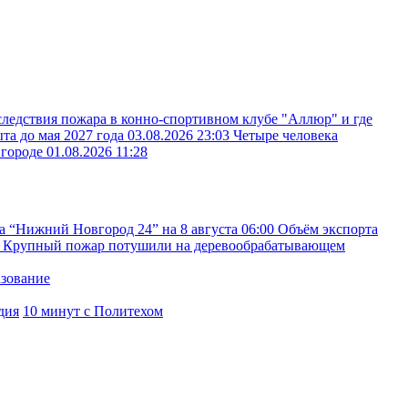
следствия пожара в конно-спортивном клубе "Аллюр" и где
ыта до мая 2027 года
03.08.2026 23:03
Четыре человека
вгороде
01.08.2026 11:28
а “Нижний Новгород 24” на 8 августа
06:00
Объём экспорта
Крупный пожар потушили на деревообрабатывающем
азование
дия
10 минут с Политехом