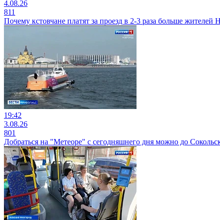
4.08.26
811
Почему кстовчане платят за проезд в 2-3 раза больше жителей
19:42
3.08.26
801
Добраться на "Метеоре" с сегодняшнего дня можно до Сокольс