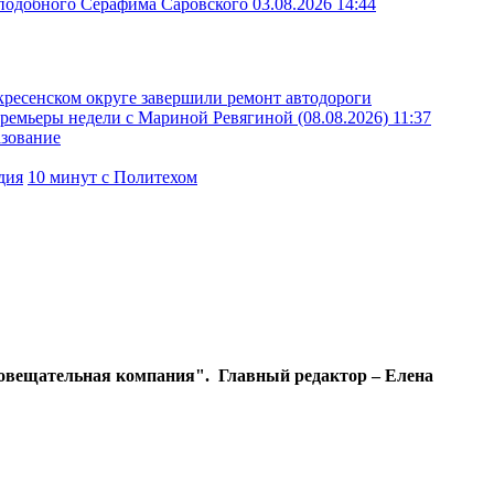
реподобного Серафима Саровского
03.08.2026 14:44
кресенском округе завершили ремонт автодороги
ремьеры недели с Мариной Ревягиной (08.08.2026)
11:37
азование
дия
10 минут с Политехом
диовещательная компания". Главный редактор – Елена