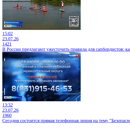
15:02
23.07.26
1421
В России предлагают ужесточить правила для сапбордистов: ка
13:32
23.07.26
1960
Сегодня состоится прямая телефонная линия на тему "Безопас