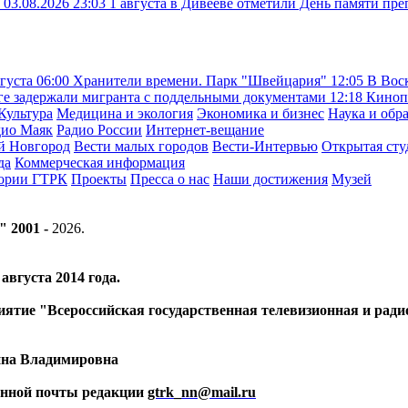
а
03.08.2026 23:03
1 августа в Дивееве отметили День памяти п
вгуста
06:00
Хранители времени. Парк "Швейцария"
12:05
В Вос
ге задержали мигранта с поддельными документами
12:18
Киноп
Культура
Медицина и экология
Экономика и бизнес
Наука и обр
дио Маяк
Радио России
Интернет-вещание
й Новгород
Вести малых городов
Вести-Интервью
Открытая сту
да
Коммерческая информация
тории ГТРК
Проекты
Пресса о нас
Наши достижения
Музей
" 2001 -
2026
.
вгуста 2014 года.
риятие "Всероссийская государственная телевизионная и ра
ина Владимировна
ронной почты редакции
gtrk_nn@mail.ru