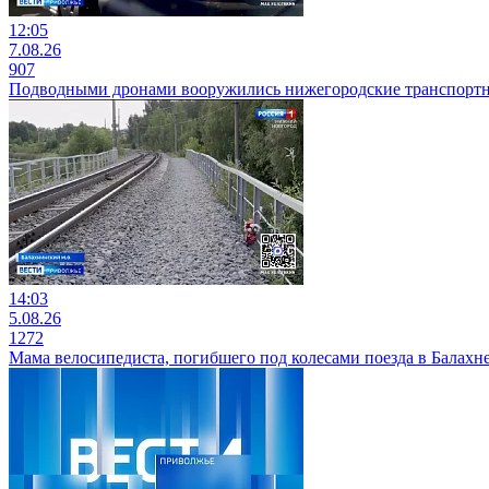
12:05
7.08.26
907
Подводными дронами вооружились нижегородские транспорт
14:03
5.08.26
1272
Мама велосипедиста, погибшего под колесами поезда в Балахне