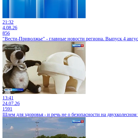
21:32
4.08.26
856
"Вести-Приволжье" - главные новости региона. Выпуск 4 август
13:41
24.07.26
1591
Шлем для здоровья - и речь не о безопасности на двухколесном