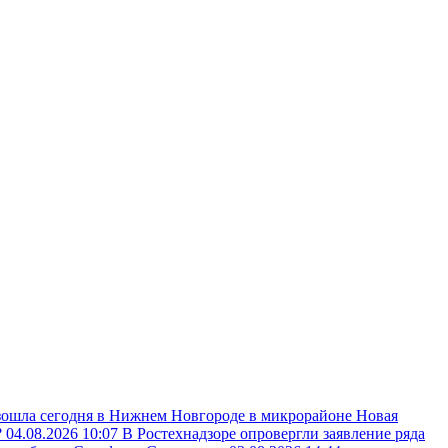
зошла сегодня в Нижнем Новгороде в микрорайоне Новая
?
04.08.2026 10:07
В Ростехнадзоре опровергли заявление ряда