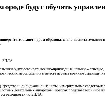
городе будут обучать управл
иверситете, станет ядром образовательно-воспитательного 
.
ию БПЛА
кольники будут осваивать военно-прикладные навыки – огневую,
иотических мероприятиях и вместе изучать военные страницы н
, средства индивидуальной защиты, измерительные средства-ла
илотных летательных аппаратов", которая представляет инновац
 программированию БПЛА.