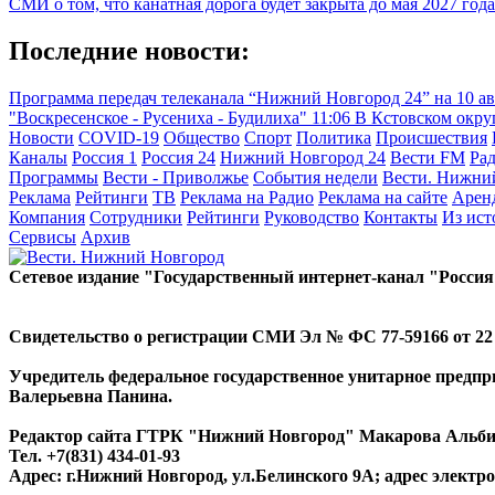
СМИ о том, что канатная дорога будет закрыта до мая 2027 год
Последние новости:
Программа передач телеканала “Нижний Новгород 24” на 10 а
"Воскресенское - Русениха - Будилиха"
11:06
В Кстовском окру
Новости
COVID-19
Общество
Спорт
Политика
Происшествия
Каналы
Россия 1
Россия 24
Нижний Новгород 24
Вести FM
Ра
Программы
Вести - Приволжье
События недели
Вести. Нижни
Реклама
Рейтинги
ТВ
Реклама на Радио
Реклама на сайте
Арен
Компания
Сотрудники
Рейтинги
Руководство
Контакты
Из ис
Сервисы
Архив
Сетевое издание "Государственный интернет-канал "Россия
Свидетельство о регистрации СМИ Эл № ФС 77-59166 от 22 а
Учредитель федеральное государственное унитарное предп
Валерьевна Панина.
Редактор сайта ГТРК "Нижний Новгород" Макарова Альб
Тел. +7(831) 434-01-93
Адрес: г.Нижний Новгород, ул.Белинского 9А; адрес элект