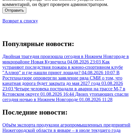
комментарий, он будет проверен администратором.
Отправить
Возврат к списку
Популярные новости:
Двойная трагедия произошла сегодня в Нижнем Новгороде в
микрорайоне Новая Кузнечиха
04.08.2026 23:03
Как
устраняют последствия пожара в конно-спортивном клубе
"Аллюр" и где нашли приют лошади?
04.08.2026 10:07
В
Ростехнадзоре опровергли заявление ряда СМИ о том, что
канатная дорога будет закрыта до мая 2027 года
03.08.2026
23:03
Четыре человека пострадали в аварии на трассе М-7 в
Кстовском округе
01.08.2026 16:44
Двоих утопающих спасли
сегодня ночью в Нижнем Новгороде
01.08.2026 11:28
Последние новости:
Объём экспорта продукции агропромышленных предприятий
Нижегородской области в январе – в июле текущего года