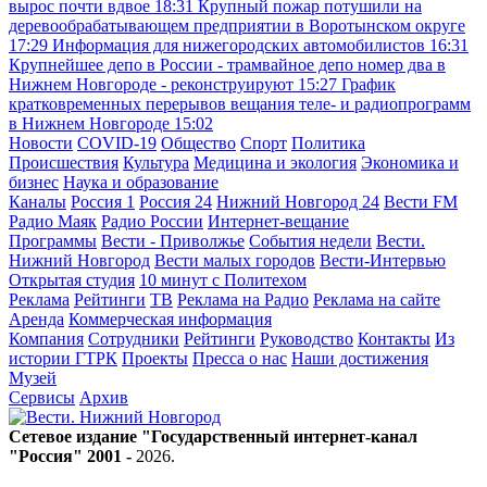
вырос почти вдвое
18:31
Крупный пожар потушили на
деревообрабатывающем предприятии в Воротынском округе
17:29
Информация для нижегородских автомобилистов
16:31
Крупнейшее депо в России - трамвайное депо номер два в
Нижнем Новгороде - реконструируют
15:27
График
кратковременных перерывов вещания теле- и радиопрограмм
в Нижнем Новгороде
15:02
Новости
COVID-19
Общество
Спорт
Политика
Происшествия
Культура
Медицина и экология
Экономика и
бизнес
Наука и образование
Каналы
Россия 1
Россия 24
Нижний Новгород 24
Вести FM
Радио Маяк
Радио России
Интернет-вещание
Программы
Вести - Приволжье
События недели
Вести.
Нижний Новгород
Вести малых городов
Вести-Интервью
Открытая студия
10 минут с Политехом
Реклама
Рейтинги
ТВ
Реклама на Радио
Реклама на сайте
Аренда
Коммерческая информация
Компания
Сотрудники
Рейтинги
Руководство
Контакты
Из
истории ГТРК
Проекты
Пресса о нас
Наши достижения
Музей
Сервисы
Архив
Сетевое издание "Государственный интернет-канал
"Россия" 2001 -
2026
.