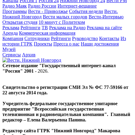
Каналы
Россия 1
Россия 24
Нижний Новгород 24
Вести FM
Радио Маяк
Радио России
Интернет-вещание
Программы
Вести - Приволжье
События недели
Вести.
Нижний Новгород
Вести малых городов
Вести-Интервью
Открытая студия
10 минут с Политехом
Реклама
Рейтинги
ТВ
Реклама на Радио
Реклама на сайте
Аренда
Коммерческая информация
Компания
Сотрудники
Рейтинги
Руководство
Контакты
Из
истории ГТРК
Проекты
Пресса о нас
Наши достижения
Музей
Сервисы
Архив
Сетевое издание "Государственный интернет-канал
"Россия" 2001 -
2026
.
Свидетельство о регистрации СМИ Эл № ФС 77-59166 от
22 августа 2014 года.
Учредитель федеральное государственное унитарное
предприятие "Всероссийская государственная
телевизионная и радиовещательная компания". Главный
редактор – Елена Валерьевна Панина.
Редактор сайта ГТРК "Нижний Новгород" Макарова