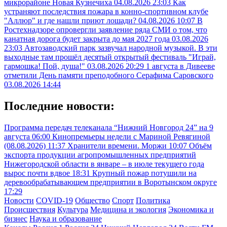
микрорайоне Новая Кузнечиха
04.08.2026 23:03
Как
устраняют последствия пожара в конно-спортивном клубе
"Аллюр" и где нашли приют лошади?
04.08.2026 10:07
В
Ростехнадзоре опровергли заявление ряда СМИ о том, что
канатная дорога будет закрыта до мая 2027 года
03.08.2026
23:03
Автозаводский парк зазвучал народной музыкой. В эти
выходные там прошёл десятый открытый фестиваль "Играй,
гармошка! Пой, душа!"
03.08.2026 20:29
1 августа в Дивееве
отметили День памяти преподобного Серафима Саровского
03.08.2026 14:44
Последние новости:
Программа передач телеканала “Нижний Новгород 24” на 9
августа
06:00
Кинопремьеры недели с Мариной Ревягиной
(08.08.2026)
11:37
Хранители времени. Моржи
10:07
Объём
экспорта продукции агропромышленных предприятий
Нижегородской области в январе – в июле текущего года
вырос почти вдвое
18:31
Крупный пожар потушили на
деревообрабатывающем предприятии в Воротынском округе
17:29
Новости
COVID-19
Общество
Спорт
Политика
Происшествия
Культура
Медицина и экология
Экономика и
бизнес
Наука и образование