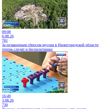
09:08
6.08.26
781
За незаконным сбросом мусора в Нижегородской области
теперь следят и беспилотники
16:49
3.08.26
730