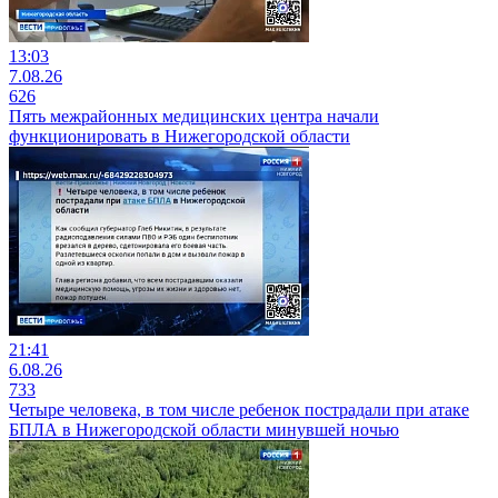
13:03
7.08.26
626
Пять межрайонных медицинских центра начали
функционировать в Нижегородской области
21:41
6.08.26
733
Четыре человека, в том числе ребенок пострадали при атаке
БПЛА в Нижегородской области минувшей ночью