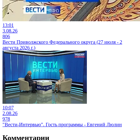
13:01
3.08.26
806
Вести Приволжского Федерального округа (27 июля - 2
августа 2026 г.)
10:07
2.08.26
978
"Вести-Интервью". Гость программы - Евгений Люлин
Комментарии