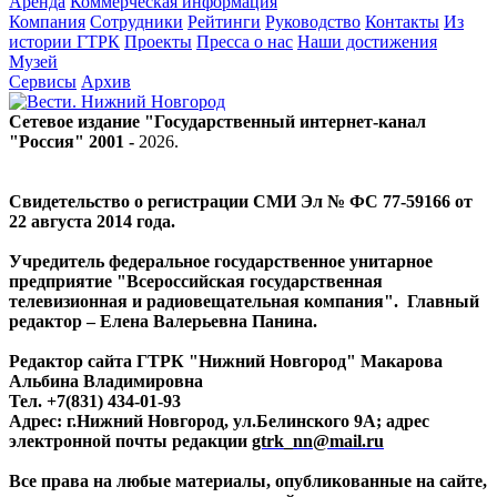
Аренда
Коммерческая информация
Компания
Сотрудники
Рейтинги
Руководство
Контакты
Из
истории ГТРК
Проекты
Пресса о нас
Наши достижения
Музей
Сервисы
Архив
Сетевое издание "Государственный интернет-канал
"Россия" 2001 -
2026
.
Свидетельство о регистрации СМИ Эл № ФС 77-59166 от
22 августа 2014 года.
Учредитель федеральное государственное унитарное
предприятие "Всероссийская государственная
телевизионная и радиовещательная компания". Главный
редактор – Елена Валерьевна Панина.
Редактор сайта ГТРК "Нижний Новгород" Макарова
Альбина Владимировна
Тел. +7(831) 434-01-93
Адрес: г.Нижний Новгород, ул.Белинского 9А; адрес
электронной почты редакции
gtrk_nn@mail.ru
Все права на любые материалы, опубликованные на сайте,