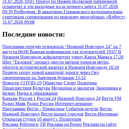
31.07.2026 10:07
Проезд по Нижне-Волжской набережной
ограничат в эти выходные из-за ночного забега
31.07.2026
09:39
ProВодник: В акватории Горьковского водохранилища
стартовали соревнования по морскому многоборью «ЯлФест»
31.07.2026 09:08
Последние новости:
Программа передач телеканала “Нижний Новгород 24” на 7
августа
06:00
Важная информация для телезрителей
19:07
В
Нижнем Новгороде асфальтируют улицу Карла Маркса
17:26
Щит "Евдокия" прошел двести метров тоннеля метро,
обогнув исторический квартал в Нижнем Новгороде
16:34
Первую опору новой канатной дороги через Оку
смонтировали на Заречном бульваре
15:32
Новости
COVID-19
Общество
Спорт
Политика
Происшествия
Культура
Медицина и экология
Экономика и
бизнес
Наука и образование
Каналы
Россия 1
Россия 24
Нижний Новгород 24
Вести FM
Радио Маяк
Радио России
Интернет-вещание
Программы
Вести - Приволжье
События недели
Вести.
Нижний Новгород
Вести малых городов
Вести-Интервью
Открытая студия
10 минут с Политехом
Реклама
Рейтинги
ТВ
Реклама на Радио
Реклама на сайте