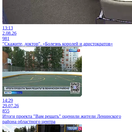
13:13
2.08.26
981
"Скажите, доктор". «Болезнь королей и аристократов»
14:29
29.07.26
855
Итоги проекта "Вам решать" оценили жители Ленинского
района областного центра