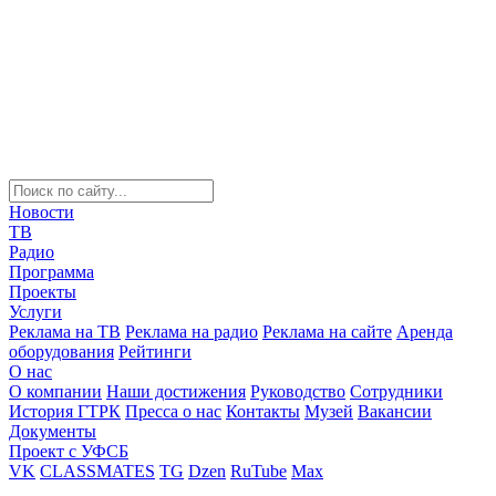
Новости
ТВ
Радио
Программа
Проекты
Услуги
Реклама на ТВ
Реклама на радио
Реклама на сайте
Аренда
оборудования
Рейтинги
О нас
О компании
Наши достижения
Руководство
Сотрудники
История ГТРК
Пресса о нас
Контакты
Музей
Вакансии
Документы
Проект с УФСБ
VK
CLASSMATES
TG
Dzen
RuTube
Max