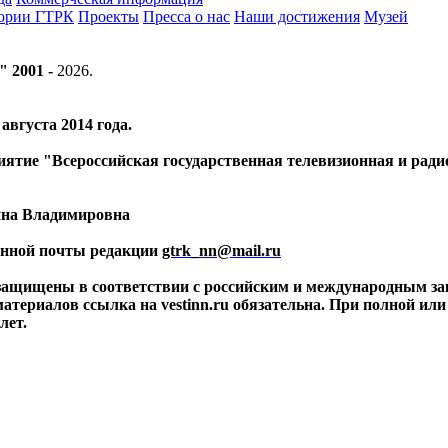
тории ГТРК
Проекты
Пресса о нас
Наши достижения
Музей
" 2001 -
2026
.
вгуста 2014 года.
риятие "Всероссийская государственная телевизионная и ра
ина Владимировна
ронной почты редакции
gtrk_nn@mail.ru
 защищены в соответствии с российским и международным за
материалов ссылка на vestinn.ru обязательна. При полной ил
лет.