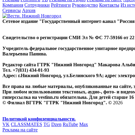
Компания
Сотрудники
Рейтинги
Руководство
Контакты
Из ис
Сервисы
Архив
Сетевое издание "Государственный интернет-канал "Россия
Свидетельство о регистрации СМИ Эл № ФС 77-59166 от 22 а
Учредитель федеральное государственное унитарное предп
Валерьевна Панина.
Редактор сайта ГТРК "Нижний Новгород" Макарова Альб
Тел. +7(831) 434-01-93
Адрес: г.Нижний Новгород, ул.Белинского 9А; адрес элект
Все права на любые материалы, опубликованные на сайте,
При любом использовании текстовых, аудио-, фото- и видео
гиперссылка на vestinn.ru обязательна. Для детей старше 16 
© Филиал ВГТРК "ГТРК "Нижний Новгород". ©
2026
Политикой конфиденциальности.
VK
CLASSMATES
TG
Dzen
RuTube
Max
Реклама на сайте