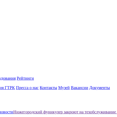
удования
Рейтинги
ия ГТРК
Пресса о нас
Контакты
Музей
Вакансии
Документы
новости
Нижегородский фуникулер закроют на техобслуживание 1