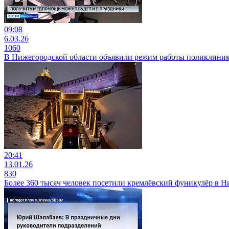
09:08
6.03.26
1060
В Нижегородской области объявили режим работы поликлиник в
20:41
13.01.26
830
Более 360 тысяч человек посетили кремлёвский фуникулёр в Н