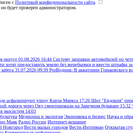
ласен с
Политикой конфиденциальности сайта
.
 он будет проверен администратором.
ом округе
01.08.2026 16:44
Систему заправки автомобилей по чет
ти хотят предоставить землю без жеребьевки и ввести штрафы з
 забега
31.07.2026 09:39
ProВодник: В акватории Горьковского в
де асфальтируют улицу Карла Маркса
17:26
Щит "Евдокия" прош
ой дороги через Оку смонтировали на Заречном бульваре
15:32
ия экосистем
14:03
Культура
Медицина и экология
Экономика и бизнес
Наука и обр
дио Маяк
Радио России
Интернет-вещание
й Новгород
Вести малых городов
Вести-Интервью
Открытая сту
да
Коммерческая информация