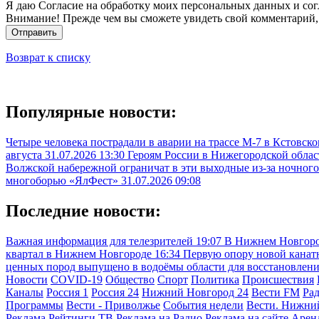
Я даю Согласие на обработку моих персональных данных и сог
Внимание! Прежде чем вы сможете увидеть свой комментарий,
Отправить
Возврат к списку
Популярные новости:
Четыре человека пострадали в аварии на трассе М-7 в Кстовск
августа
31.07.2026 13:30
Героям России в Нижегородской облас
Волжской набережной ограничат в эти выходные из-за ночного
многоборью «ЯлФест»
31.07.2026 09:08
Последние новости:
Важная информация для телезрителей
19:07
В Нижнем Новгоро
квартал в Нижнем Новгороде
16:34
Первую опору новой канатн
ценных пород выпущено в водоёмы области для восстановлен
Новости
COVID-19
Общество
Спорт
Политика
Происшествия
Каналы
Россия 1
Россия 24
Нижний Новгород 24
Вести FM
Ра
Программы
Вести - Приволжье
События недели
Вести. Нижни
Реклама
Рейтинги
ТВ
Реклама на Радио
Реклама на сайте
Арен