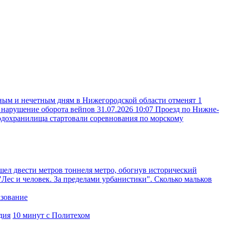
ным и нечетным дням в Нижегородской области отменят 1
а нарушение оборота вейпов
31.07.2026 10:07
Проезд по Нижне-
одохранилища стартовали соревнования по морскому
ел двести метров тоннеля метро, обогнув исторический
"Лес и человек. За пределами урбанистики". Сколько мальков
азование
дия
10 минут с Политехом