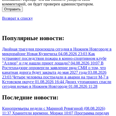
комментарий, он будет проверен администратором.
Отправить
Возврат к списку
Популярные новости:
Двойная трагедия произошла сегодня в Нижнем Новгороде в
микрорайоне Новая Кузнечиха
04.08.2026 23:03
Как
устраняют последствия пожара в конно-спортивном клубе
"Аллюр" и где нашли приют лошади?
04.08.2026 10:07
В
Ростехнадзоре опровергли заявление ряда СМИ о том, что
канатная дорога будет закрыта до мая 2027 года
03.08.2026
23:03
Четыре человека пострадали в аварии на трассе М-7 в
Кстовском округе
01.08.2026 16:44
Двоих утопающих спасли
сегодня ночью в Нижнем Новгороде
01.08.2026 11:28
Последние новости:
Кинопремьеры недели с Мариной Ревягиной (08.08.2026)
11:37
Хранители времени. Моржи
10:07
Программа передач