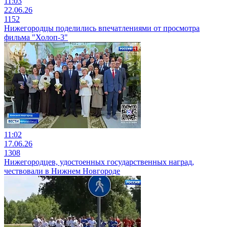
11:03
22.06.26
1152
Нижегородцы поделились впечатлениями от просмотра
фильма "Холоп-3"
11:02
17.06.26
1308
Нижегородцев, удостоенных государственных наград,
чествовали в Нижнем Новгороде