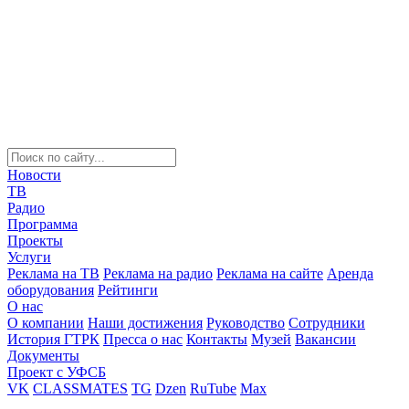
Новости
ТВ
Радио
Программа
Проекты
Услуги
Реклама на ТВ
Реклама на радио
Реклама на сайте
Аренда
оборудования
Рейтинги
О нас
О компании
Наши достижения
Руководство
Сотрудники
История ГТРК
Пресса о нас
Контакты
Музей
Вакансии
Документы
Проект с УФСБ
VK
CLASSMATES
TG
Dzen
RuTube
Max