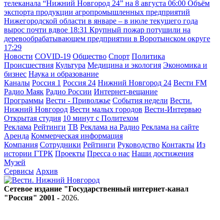
телеканала “Нижний Новгород 24” на 8 августа
06:00
Объём
экспорта продукции агропромышленных предприятий
Нижегородской области в январе – в июле текущего года
вырос почти вдвое
18:31
Крупный пожар потушили на
деревообрабатывающем предприятии в Воротынском округе
17:29
Новости
COVID-19
Общество
Спорт
Политика
Происшествия
Культура
Медицина и экология
Экономика и
бизнес
Наука и образование
Каналы
Россия 1
Россия 24
Нижний Новгород 24
Вести FM
Радио Маяк
Радио России
Интернет-вещание
Программы
Вести - Приволжье
События недели
Вести.
Нижний Новгород
Вести малых городов
Вести-Интервью
Открытая студия
10 минут с Политехом
Реклама
Рейтинги
ТВ
Реклама на Радио
Реклама на сайте
Аренда
Коммерческая информация
Компания
Сотрудники
Рейтинги
Руководство
Контакты
Из
истории ГТРК
Проекты
Пресса о нас
Наши достижения
Музей
Сервисы
Архив
Сетевое издание "Государственный интернет-канал
"Россия" 2001 -
2026
.