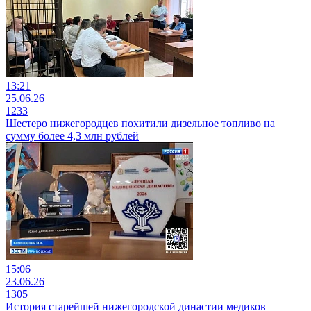
13:21
25.06.26
1233
Шестеро нижегородцев похитили дизельное топливо на
сумму более 4,3 млн рублей
15:06
23.06.26
1305
История старейшей нижегородской династии медиков