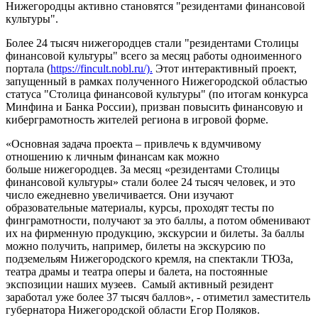
Нижегородцы активно становятся "резидентами финансовой
культуры".
Более 24 тысяч нижегородцев стали "резидентами Столицы
финансовой культуры" всего за месяц работы одноименного
портала (
https://fincult.nobl.ru/).
Этот интерактивный проект,
запущенный в рамках полученного Нижегородской областью
статуса "Столица финансовой культуры" (по итогам конкурса
Минфина и Банка России), призван повысить финансовую и
киберграмотность жителей региона в игровой форме.
«Основная задача проекта – привлечь к вдумчивому
отношению к личным финансам как можно
больше нижегородцев. За месяц «резидентами Столицы
финансовой культуры» стали более 24 тысяч человек, и это
число ежедневно увеличивается. Они изучают
образовательные материалы, курсы, проходят тесты по
финграмотности, получают за это баллы, а потом обменивают
их на фирменную продукцию, экскурсии и билеты. За баллы
можно получить, например, билеты на экскурсию по
подземельям Нижегородского кремля, на спектакли ТЮЗа,
театра драмы и театра оперы и балета, на постоянные
экспозиции наших музеев. Самый активный резидент
заработал уже более 37 тысяч баллов», - отиметил заместитель
губернатора Нижегородской области Егор Поляков.