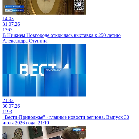
14:03
31.07.26
1367
В Нижнем Новгороде открылась выставка к 250-летию
Александра Ступина
21:32
30.07.26
1193
"Вести-Приволжье" - главные новости региона. Выпуск 30
июля 2026 года, 21:10