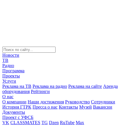
Новости
ТВ
Радио
Программа
Проекты
Услуги
Реклама на ТВ
Реклама на радио
Реклама на сайте
Аренда
оборудования
Рейтинги
О нас
О компании
Наши достижения
Руководство
Сотрудники
История ГТРК
Пресса о нас
Контакты
Музей
Вакансии
Документы
Проект с УФСБ
VK
CLASSMATES
TG
Dzen
RuTube
Max