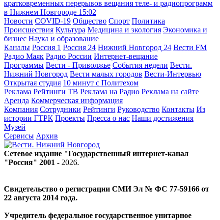
кратковременных перерывов вещания теле- и радиопрограмм
в Нижнем Новгороде
15:02
Новости
COVID-19
Общество
Спорт
Политика
Происшествия
Культура
Медицина и экология
Экономика и
бизнес
Наука и образование
Каналы
Россия 1
Россия 24
Нижний Новгород 24
Вести FM
Радио Маяк
Радио России
Интернет-вещание
Программы
Вести - Приволжье
События недели
Вести.
Нижний Новгород
Вести малых городов
Вести-Интервью
Открытая студия
10 минут с Политехом
Реклама
Рейтинги
ТВ
Реклама на Радио
Реклама на сайте
Аренда
Коммерческая информация
Компания
Сотрудники
Рейтинги
Руководство
Контакты
Из
истории ГТРК
Проекты
Пресса о нас
Наши достижения
Музей
Сервисы
Архив
Сетевое издание "Государственный интернет-канал
"Россия" 2001 -
2026
.
Свидетельство о регистрации СМИ Эл № ФС 77-59166 от
22 августа 2014 года.
Учредитель федеральное государственное унитарное