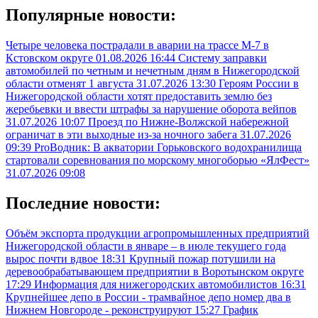
Популярные новости:
Четыре человека пострадали в аварии на трассе М-7 в
Кстовском округе
01.08.2026 16:44
Систему заправки
автомобилей по четным и нечетным дням в Нижегородской
области отменят 1 августа
31.07.2026 13:30
Героям России в
Нижегородской области хотят предоставить землю без
жеребьевки и ввести штрафы за нарушение оборота вейпов
31.07.2026 10:07
Проезд по Нижне-Волжской набережной
ограничат в эти выходные из-за ночного забега
31.07.2026
09:39
ProВодник: В акватории Горьковского водохранилища
стартовали соревнования по морскому многоборью «ЯлФест»
31.07.2026 09:08
Последние новости:
Объём экспорта продукции агропромышленных предприятий
Нижегородской области в январе – в июле текущего года
вырос почти вдвое
18:31
Крупный пожар потушили на
деревообрабатывающем предприятии в Воротынском округе
17:29
Информация для нижегородских автомобилистов
16:31
Крупнейшее депо в России - трамвайное депо номер два в
Нижнем Новгороде - реконструируют
15:27
График