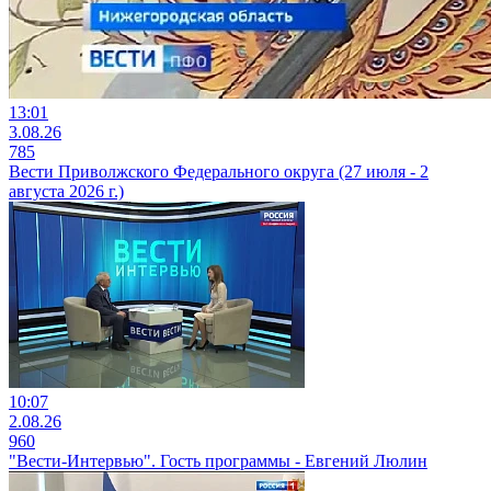
13:01
3.08.26
785
Вести Приволжского Федерального округа (27 июля - 2
августа 2026 г.)
10:07
2.08.26
960
"Вести-Интервью". Гость программы - Евгений Люлин