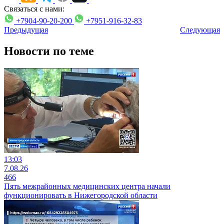
Связаться с нами:
+7904-90-20-200
+7951-916-32-83
Предыдущая
Следующая
Новости по теме
13:03
7.08.26
466
Пять межрайонных медицинских центра начали
функционировать в Нижегородской области