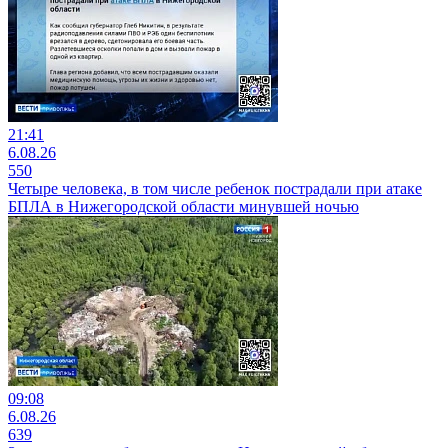
21:41
6.08.26
550
Четыре человека, в том числе ребенок пострадали при атаке
БПЛА в Нижегородской области минувшей ночью
09:08
6.08.26
639