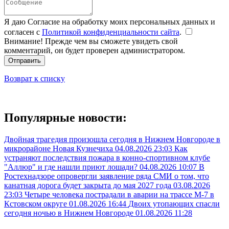
Я даю Согласие на обработку моих персональных данных и
согласен с
Политикой конфиденциальности сайта
.
Внимание! Прежде чем вы сможете увидеть свой
комментарий, он будет проверен администратором.
Отправить
Возврат к списку
Популярные новости:
Двойная трагедия произошла сегодня в Нижнем Новгороде в
микрорайоне Новая Кузнечиха
04.08.2026 23:03
Как
устраняют последствия пожара в конно-спортивном клубе
"Аллюр" и где нашли приют лошади?
04.08.2026 10:07
В
Ростехнадзоре опровергли заявление ряда СМИ о том, что
канатная дорога будет закрыта до мая 2027 года
03.08.2026
23:03
Четыре человека пострадали в аварии на трассе М-7 в
Кстовском округе
01.08.2026 16:44
Двоих утопающих спасли
сегодня ночью в Нижнем Новгороде
01.08.2026 11:28