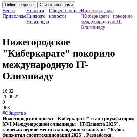
Online вещание
Связаться с нами
Вести
Новости
Общественные
Нижегородское
Приволжье
Нижнего
новости
"Киберкарате" покорило
Новгорода
международную IT-
Олимпиаду
Нижегородское
"Киберкарате" покорило
международную IT-
Олимпиаду
16:32
26.06.25
0
968
#Общество
Нижегородский проект "Киберкарате" стал триумфатором
XVI Международной олимпиады "IT-Планета 2025",
завоевав первое место в молодежном конкурсе "Кубок
фиджитал спорттехинноваций 2025". Разработка,