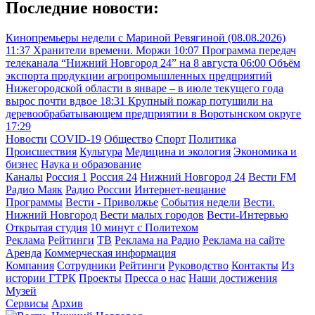
Последние новости:
Кинопремьеры недели с Мариной Ревягиной (08.08.2026)
11:37
Хранители времени. Моржи
10:07
Программа передач
телеканала “Нижний Новгород 24” на 8 августа
06:00
Объём
экспорта продукции агропромышленных предприятий
Нижегородской области в январе – в июле текущего года
вырос почти вдвое
18:31
Крупный пожар потушили на
деревообрабатывающем предприятии в Воротынском округе
17:29
Новости
COVID-19
Общество
Спорт
Политика
Происшествия
Культура
Медицина и экология
Экономика и
бизнес
Наука и образование
Каналы
Россия 1
Россия 24
Нижний Новгород 24
Вести FM
Радио Маяк
Радио России
Интернет-вещание
Программы
Вести - Приволжье
События недели
Вести.
Нижний Новгород
Вести малых городов
Вести-Интервью
Открытая студия
10 минут с Политехом
Реклама
Рейтинги
ТВ
Реклама на Радио
Реклама на сайте
Аренда
Коммерческая информация
Компания
Сотрудники
Рейтинги
Руководство
Контакты
Из
истории ГТРК
Проекты
Пресса о нас
Наши достижения
Музей
Сервисы
Архив