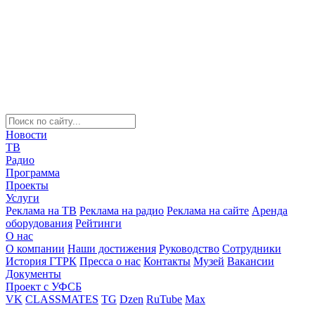
Новости
ТВ
Радио
Программа
Проекты
Услуги
Реклама на ТВ
Реклама на радио
Реклама на сайте
Аренда
оборудования
Рейтинги
О нас
О компании
Наши достижения
Руководство
Сотрудники
История ГТРК
Пресса о нас
Контакты
Музей
Вакансии
Документы
Проект с УФСБ
VK
CLASSMATES
TG
Dzen
RuTube
Max