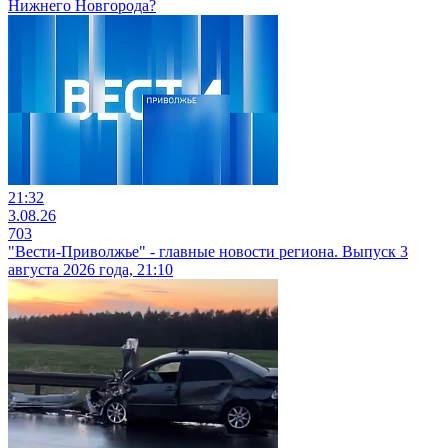
Нижнего Новгорода?
21:32
3.08.26
703
"Вести-Приволжье" - главные новости региона. Выпуск 3
августа 2026 года, 21:10