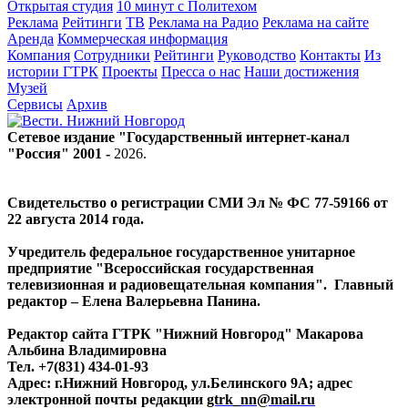
Открытая студия
10 минут с Политехом
Реклама
Рейтинги
ТВ
Реклама на Радио
Реклама на сайте
Аренда
Коммерческая информация
Компания
Сотрудники
Рейтинги
Руководство
Контакты
Из
истории ГТРК
Проекты
Пресса о нас
Наши достижения
Музей
Сервисы
Архив
Сетевое издание "Государственный интернет-канал
"Россия" 2001 -
2026
.
Свидетельство о регистрации СМИ Эл № ФС 77-59166 от
22 августа 2014 года.
Учредитель федеральное государственное унитарное
предприятие "Всероссийская государственная
телевизионная и радиовещательная компания". Главный
редактор – Елена Валерьевна Панина.
Редактор сайта ГТРК "Нижний Новгород" Макарова
Альбина Владимировна
Тел. +7(831) 434-01-93
Адрес: г.Нижний Новгород, ул.Белинского 9А; адрес
электронной почты редакции
gtrk_nn@mail.ru