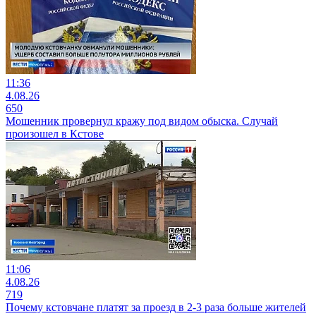
11:36
4.08.26
650
Мошенник провернул кражу под видом обыска. Случай
произошел в Кстове
11:06
4.08.26
719
Почему кстовчане платят за проезд в 2-3 раза больше жителей