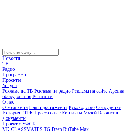
Новости
ТВ
Радио
Программа
Проекты
Услуги
Реклама на ТВ
Реклама на радио
Реклама на сайте
Аренда
оборудования
Рейтинги
О нас
О компании
Наши достижения
Руководство
Сотрудники
История ГТРК
Пресса о нас
Контакты
Музей
Вакансии
Документы
Проект с УФСБ
VK
CLASSMATES
TG
Dzen
RuTube
Max