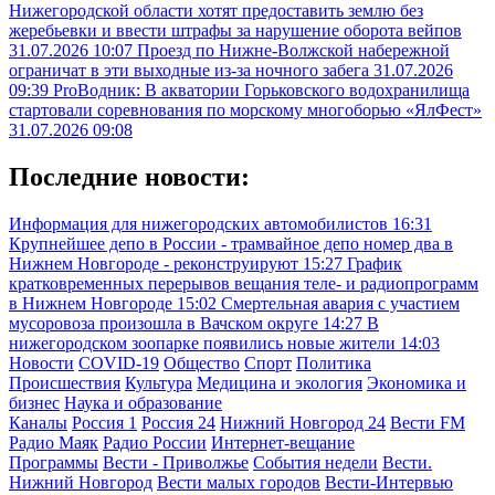
Нижегородской области хотят предоставить землю без
жеребьевки и ввести штрафы за нарушение оборота вейпов
31.07.2026 10:07
Проезд по Нижне-Волжской набережной
ограничат в эти выходные из-за ночного забега
31.07.2026
09:39
ProВодник: В акватории Горьковского водохранилища
стартовали соревнования по морскому многоборью «ЯлФест»
31.07.2026 09:08
Последние новости:
Информация для нижегородских автомобилистов
16:31
Крупнейшее депо в России - трамвайное депо номер два в
Нижнем Новгороде - реконструируют
15:27
График
кратковременных перерывов вещания теле- и радиопрограмм
в Нижнем Новгороде
15:02
Смертельная авария с участием
мусоровоза произошла в Вачском округе
14:27
В
нижегородском зоопарке появились новые жители
14:03
Новости
COVID-19
Общество
Спорт
Политика
Происшествия
Культура
Медицина и экология
Экономика и
бизнес
Наука и образование
Каналы
Россия 1
Россия 24
Нижний Новгород 24
Вести FM
Радио Маяк
Радио России
Интернет-вещание
Программы
Вести - Приволжье
События недели
Вести.
Нижний Новгород
Вести малых городов
Вести-Интервью