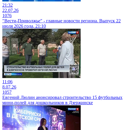
21:32
22.07.26
1076
"Вести-Приволжье" - главные новости региона. Выпуск 22
июля 2026 года, 21:10
11:06
8.07.26
1057
Евгений Люлин анонсировал строительство 15 футбольных
мини-полей для дошкольников в Дзержинске