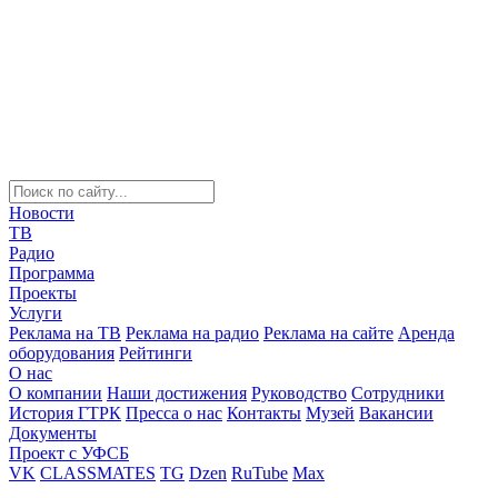
Новости
ТВ
Радио
Программа
Проекты
Услуги
Реклама на ТВ
Реклама на радио
Реклама на сайте
Аренда
оборудования
Рейтинги
О нас
О компании
Наши достижения
Руководство
Сотрудники
История ГТРК
Пресса о нас
Контакты
Музей
Вакансии
Документы
Проект с УФСБ
VK
CLASSMATES
TG
Dzen
RuTube
Max