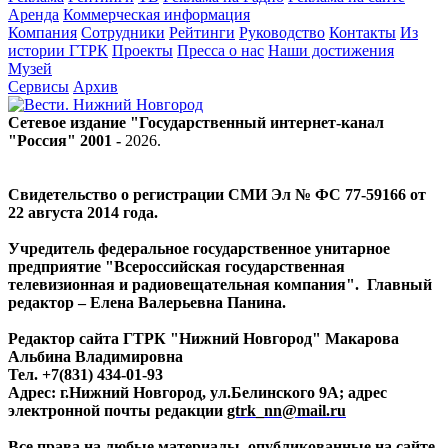
Аренда
Коммерческая информация
Компания
Сотрудники
Рейтинги
Руководство
Контакты
Из
истории ГТРК
Проекты
Пресса о нас
Наши достижения
Музей
Сервисы
Архив
Сетевое издание "Государственный интернет-канал
"Россия" 2001 -
2026
.
Свидетельство о регистрации СМИ Эл № ФС 77-59166 от
22 августа 2014 года.
Учредитель федеральное государственное унитарное
предприятие "Всероссийская государственная
телевизионная и радиовещательная компания". Главный
редактор – Елена Валерьевна Панина.
Редактор сайта ГТРК "Нижний Новгород" Макарова
Альбина Владимировна
Тел. +7(831) 434-01-93
Адрес: г.Нижний Новгород, ул.Белинского 9А; адрес
электронной почты редакции
gtrk_nn@mail.ru
Все права на любые материалы, опубликованные на сайте,