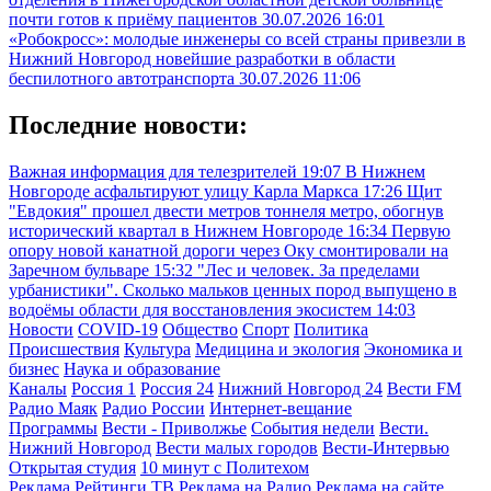
почти готов к приёму пациентов
30.07.2026 16:01
«Робокросс»: молодые инженеры со всей страны привезли в
Нижний Новгород новейшие разработки в области
беспилотного автотранспорта
30.07.2026 11:06
Последние новости:
Важная информация для телезрителей
19:07
В Нижнем
Новгороде асфальтируют улицу Карла Маркса
17:26
Щит
"Евдокия" прошел двести метров тоннеля метро, обогнув
исторический квартал в Нижнем Новгороде
16:34
Первую
опору новой канатной дороги через Оку смонтировали на
Заречном бульваре
15:32
"Лес и человек. За пределами
урбанистики". Сколько мальков ценных пород выпущено в
водоёмы области для восстановления экосистем
14:03
Новости
COVID-19
Общество
Спорт
Политика
Происшествия
Культура
Медицина и экология
Экономика и
бизнес
Наука и образование
Каналы
Россия 1
Россия 24
Нижний Новгород 24
Вести FM
Радио Маяк
Радио России
Интернет-вещание
Программы
Вести - Приволжье
События недели
Вести.
Нижний Новгород
Вести малых городов
Вести-Интервью
Открытая студия
10 минут с Политехом
Реклама
Рейтинги
ТВ
Реклама на Радио
Реклама на сайте