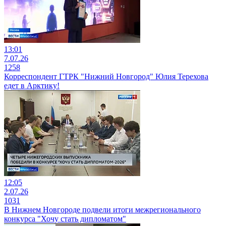
13:01
7.07.26
1258
Корреспондент ГТРК "Нижний Новгород" Юлия Терехова
едет в Арктику!
12:05
2.07.26
1031
В Нижнем Новгороде подвели итоги межрегионального
конкурса "Хочу стать дипломатом"