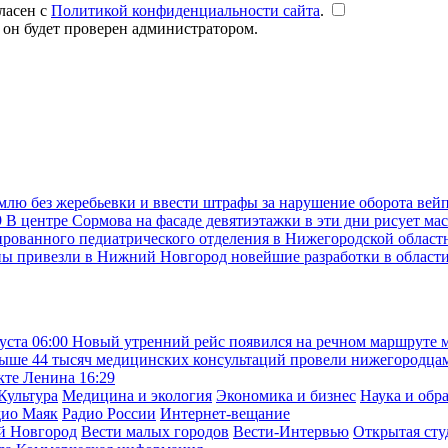
ласен с
Политикой конфиденциальности сайта
.
 он будет проверен администратором.
емлю без жеребьевки и ввести штрафы за нарушение оборота вей
9
В центре Сормова на фасаде девятиэтажки в эти дни рисует ма
рованного педиатрического отделения в Нижегородской областн
ны привезли в Нижний Новгород новейшие разработки в област
густа
06:00
Новый утренний рейс появился на речном маршруте
ыше 44 тысяч медицинских консультаций провели нижегородцам 
екте Ленина
16:29
Культура
Медицина и экология
Экономика и бизнес
Наука и обр
дио Маяк
Радио России
Интернет-вещание
й Новгород
Вести малых городов
Вести-Интервью
Открытая сту