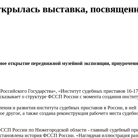
ткрылась выставка, посвященн
ое открытие передвижной музейной экспозиции, приуроченно
Российского Государства», «Институт судебных приставов 16-17 
казывает о структуре ФССП России с момента создания институ
ения и развития института судебных приставов в России, в не
 другое, а также создана реконструкция рабочего места судебно
ФССП России по Нижегородской области - главный судебный пр
сстановлена история ФССП России. «Наглядная иллюстрация раз