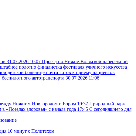
пов
31.07.2026 10:07
Проезд по Нижне-Волжской набережной
сштабное полотно финалистка фестиваля уличного искусства
ой детской больнице почти готов к приёму пациентов
и беспилотного автотранспорта
30.07.2026 11:06
 между Нижним Новгородом и Бором
19:37
Природный парк
в «Поездах здоровья» с начала года
17:45
С сегодняшнего дня
азование
дия
10 минут с Политехом