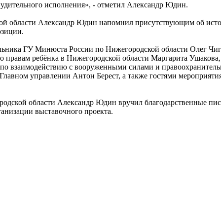
инудительного исполнения», - отметил Александр Юдин.
ой области Александр Юдин напомнил присутствующим об истор
озиции.
льника ГУ Минюста России по Нижегородской области Олег Чигр
 правам ребёнка в Нижегородской области Маргарита Ушакова
а по взаимодействию с вооруженными силами и правоохраните
 Главном управлении Антон Берест, а также гостями мероприя
ородской области Александр Юдин вручил благодарственные п
ганизации выставочного проекта.