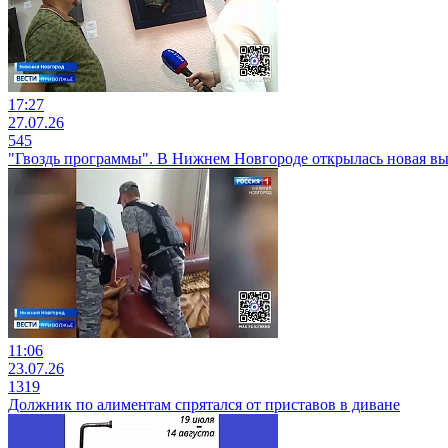
17:27
27.07.26
545
"Гвоздь программы". В Нижнем Новгороде открылась новая вы
11:06
23.07.26
1319
Должник по алиментам спрятался от приставов в диване