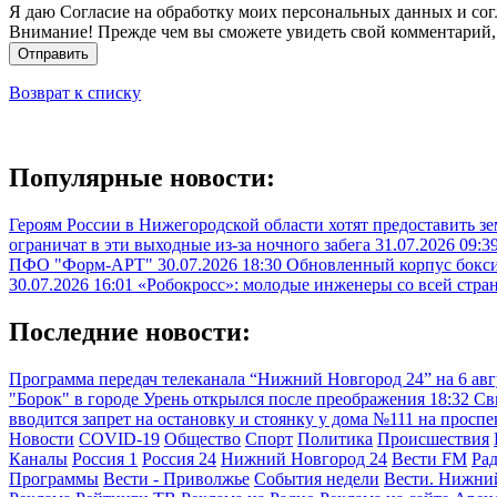
Я даю Согласие на обработку моих персональных данных и сог
Внимание! Прежде чем вы сможете увидеть свой комментарий,
Отправить
Возврат к списку
Популярные новости:
Героям России в Нижегородской области хотят предоставить з
ограничат в эти выходные из-за ночного забега
31.07.2026 09:3
ПФО "Форм-АРТ"
30.07.2026 18:30
Обновленный корпус бокси
30.07.2026 16:01
«Робокросс»: молодые инженеры со всей стра
Последние новости:
Программа передач телеканала “Нижний Новгород 24” на 6 ав
"Борок" в городе Урень открылся после преображения
18:32
Св
вводится запрет на остановку и стоянку у дома №111 на просп
Новости
COVID-19
Общество
Спорт
Политика
Происшествия
Каналы
Россия 1
Россия 24
Нижний Новгород 24
Вести FM
Ра
Программы
Вести - Приволжье
События недели
Вести. Нижни