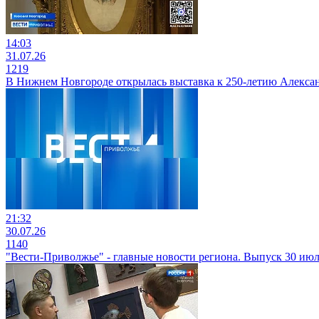
14:03
31.07.26
1219
В Нижнем Новгороде открылась выставка к 250-летию Алекса
21:32
30.07.26
1140
"Вести-Приволжье" - главные новости региона. Выпуск 30 июля