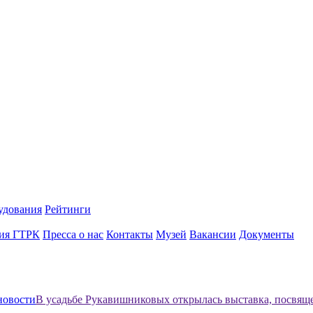
удования
Рейтинги
ия ГТРК
Пресса о нас
Контакты
Музей
Вакансии
Документы
новости
В усадьбе Рукавишниковых открылась выставка, посвящ