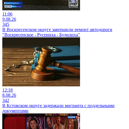
11:06
9.08.26
345
В Воскресенском округе завершили ремонт автодороги
"Воскресенское - Русениха - Будилиха"
12:18
8.08.26
342
В Кстовском округе задержали мигранта с поддельными
документами