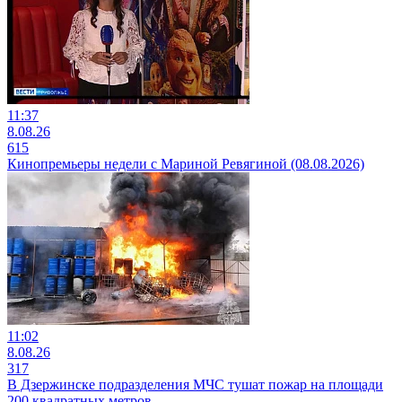
11:37
8.08.26
615
Кинопремьеры недели с Мариной Ревягиной (08.08.2026)
11:02
8.08.26
317
В Дзержинске подразделения МЧС тушат пожар на площади
200 квадратных метров