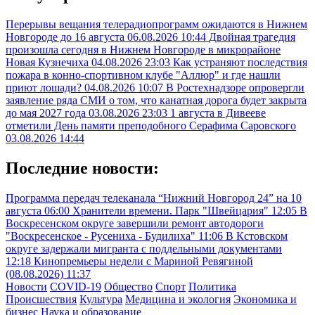
Перерывы вещания телерадиопрограмм ожидаются в Нижнем
Новгороде до 16 августа
06.08.2026 10:44
Двойная трагедия
произошла сегодня в Нижнем Новгороде в микрорайоне
Новая Кузнечиха
04.08.2026 23:03
Как устраняют последствия
пожара в конно-спортивном клубе "Аллюр" и где нашли
приют лошади?
04.08.2026 10:07
В Ростехнадзоре опровергли
заявление ряда СМИ о том, что канатная дорога будет закрыта
до мая 2027 года
03.08.2026 23:03
1 августа в Дивееве
отметили День памяти преподобного Серафима Саровского
03.08.2026 14:44
Последние новости:
Программа передач телеканала “Нижний Новгород 24” на 10
августа
06:00
Хранители времени. Парк "Швейцария"
12:05
В
Воскресенском округе завершили ремонт автодороги
"Воскресенское - Русениха - Будилиха"
11:06
В Кстовском
округе задержали мигранта с поддельными документами
12:18
Кинопремьеры недели с Мариной Ревягиной
(08.08.2026)
11:37
Новости
COVID-19
Общество
Спорт
Политика
Происшествия
Культура
Медицина и экология
Экономика и
бизнес
Наука и образование