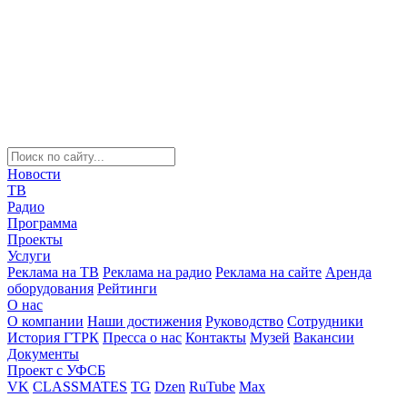
Новости
ТВ
Радио
Программа
Проекты
Услуги
Реклама на ТВ
Реклама на радио
Реклама на сайте
Аренда
оборудования
Рейтинги
О нас
О компании
Наши достижения
Руководство
Сотрудники
История ГТРК
Пресса о нас
Контакты
Музей
Вакансии
Документы
Проект с УФСБ
VK
CLASSMATES
TG
Dzen
RuTube
Max