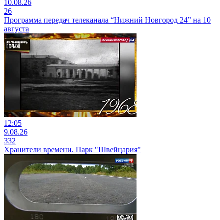
10.08.26
26
Программа передач телеканала “Нижний Новгород 24” на 10
августа
12:05
9.08.26
332
Хранители времени. Парк "Швейцария"