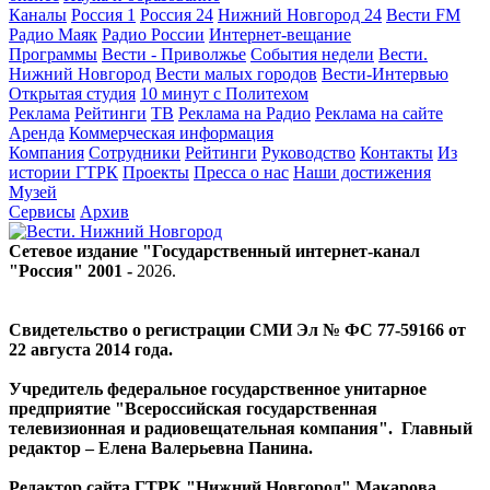
Каналы
Россия 1
Россия 24
Нижний Новгород 24
Вести FM
Радио Маяк
Радио России
Интернет-вещание
Программы
Вести - Приволжье
События недели
Вести.
Нижний Новгород
Вести малых городов
Вести-Интервью
Открытая студия
10 минут с Политехом
Реклама
Рейтинги
ТВ
Реклама на Радио
Реклама на сайте
Аренда
Коммерческая информация
Компания
Сотрудники
Рейтинги
Руководство
Контакты
Из
истории ГТРК
Проекты
Пресса о нас
Наши достижения
Музей
Сервисы
Архив
Сетевое издание "Государственный интернет-канал
"Россия" 2001 -
2026
.
Свидетельство о регистрации СМИ Эл № ФС 77-59166 от
22 августа 2014 года.
Учредитель федеральное государственное унитарное
предприятие "Всероссийская государственная
телевизионная и радиовещательная компания". Главный
редактор – Елена Валерьевна Панина.
Редактор сайта ГТРК "Нижний Новгород" Макарова