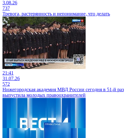
3.08.26
737
Тревога, растерянность и непонимание, что делать
21:41
31.07.26
572
Нижегородская академия МВД России сегодня в 51-й раз
выпустила молодых правоохранителей