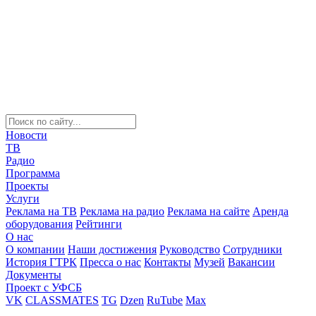
Новости
ТВ
Радио
Программа
Проекты
Услуги
Реклама на ТВ
Реклама на радио
Реклама на сайте
Аренда
оборудования
Рейтинги
О нас
О компании
Наши достижения
Руководство
Сотрудники
История ГТРК
Пресса о нас
Контакты
Музей
Вакансии
Документы
Проект с УФСБ
VK
CLASSMATES
TG
Dzen
RuTube
Max