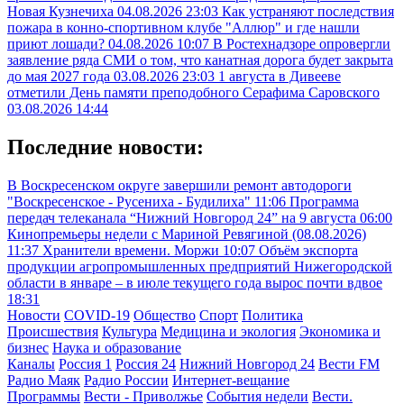
Новая Кузнечиха
04.08.2026 23:03
Как устраняют последствия
пожара в конно-спортивном клубе "Аллюр" и где нашли
приют лошади?
04.08.2026 10:07
В Ростехнадзоре опровергли
заявление ряда СМИ о том, что канатная дорога будет закрыта
до мая 2027 года
03.08.2026 23:03
1 августа в Дивееве
отметили День памяти преподобного Серафима Саровского
03.08.2026 14:44
Последние новости:
В Воскресенском округе завершили ремонт автодороги
"Воскресенское - Русениха - Будилиха"
11:06
Программа
передач телеканала “Нижний Новгород 24” на 9 августа
06:00
Кинопремьеры недели с Мариной Ревягиной (08.08.2026)
11:37
Хранители времени. Моржи
10:07
Объём экспорта
продукции агропромышленных предприятий Нижегородской
области в январе – в июле текущего года вырос почти вдвое
18:31
Новости
COVID-19
Общество
Спорт
Политика
Происшествия
Культура
Медицина и экология
Экономика и
бизнес
Наука и образование
Каналы
Россия 1
Россия 24
Нижний Новгород 24
Вести FM
Радио Маяк
Радио России
Интернет-вещание
Программы
Вести - Приволжье
События недели
Вести.