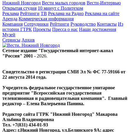
Нижний Новгород
Вести малых городов
Вести-Интервью
Открытая студия
10 минут с Политехом
Реклама
Рейтинги
ТВ
Реклама на Радио
Реклама на сайте
Аренда
Коммерческая информация
Компания
Сотрудники
Рейтинги
Руководство
Контакты
Из
истории ГТРК
Проекты
Пресса о нас
Наши достижения
Музей
Сервисы
Архив
Сетевое издание "Государственный интернет-канал
"Россия" 2001 -
2026
.
Свидетельство о регистрации СМИ Эл № ФС 77-59166 от
22 августа 2014 года.
Учредитель федеральное государственное унитарное
предприятие "Всероссийская государственная
телевизионная и радиовещательная компания". Главный
редактор – Елена Валерьевна Панина.
Редактор сайта ГТРК "Нижний Новгород" Макарова
Альбина Владимировна
Тел. +7(831) 434-01-93
Адрес: г.Нижний Новгород, ул.Белинского 9А; адрес