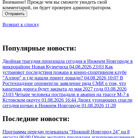
Внимание! Прежде чем вы сможете увидеть свой
комментарий, он будет проверен администратором.
Отправить
Возврат к списку
Популярные новости:
Двойная трагедия произошла сегодня в Нижнем Новгороде в
микрорайоне Новая Кузнечиха
04.08.2026 23:03
Как
устраняют последствия пожара в конно-спортивном клубе
"Аллюр" и где нашли приют лошади?
04.08.2026 10:07
В
Ростехнадзоре опровергли заявление ряда СМИ о том, что
канатная дорога будет закрыта до мая 2027 года
03.08.2026
23:03
Четыре человека пострадали в аварии на трассе М-7 в
Кстовском округе
01.08.2026 16:44
Двоих утопающих спасли
сегодня ночью в Нижнем Новгороде
01.08.2026 11:28
Последние новости:
Программа передач телеканала “Нижний Новгород 24” на 8
августа
06:00
Объём экспорта продукции агропромышленных