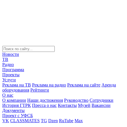
Новости
ТВ
Радио
Программа
Проекты
Услуги
Реклама на ТВ
Реклама на радио
Реклама на сайте
Аренда
оборудования
Рейтинги
О нас
О компании
Наши достижения
Руководство
Сотрудники
История ГТРК
Пресса о нас
Контакты
Музей
Вакансии
Документы
Проект с УФСБ
VK
CLASSMATES
TG
Dzen
RuTube
Max