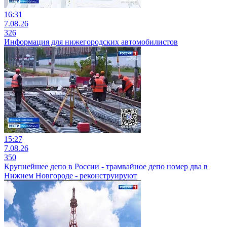
16:31
7.08.26
326
Информация для нижегородских автомобилистов
15:27
7.08.26
350
Крупнейшее депо в России - трамвайное депо номер два в
Нижнем Новгороде - реконструируют