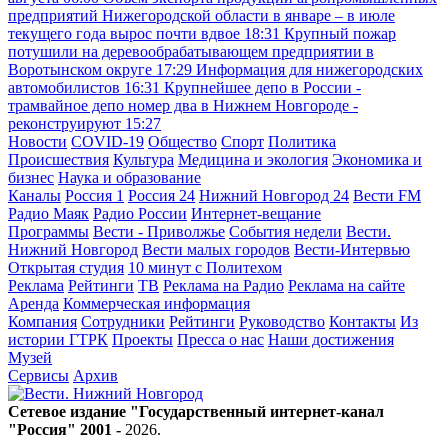
предприятий Нижегородской области в январе – в июле
текущего года вырос почти вдвое
18:31
Крупный пожар
потушили на деревообрабатывающем предприятии в
Воротынском округе
17:29
Информация для нижегородских
автомобилистов
16:31
Крупнейшее депо в России -
трамвайное депо номер два в Нижнем Новгороде -
реконструируют
15:27
Новости
COVID-19
Общество
Спорт
Политика
Происшествия
Культура
Медицина и экология
Экономика и
бизнес
Наука и образование
Каналы
Россия 1
Россия 24
Нижний Новгород 24
Вести FM
Радио Маяк
Радио России
Интернет-вещание
Программы
Вести - Приволжье
События недели
Вести.
Нижний Новгород
Вести малых городов
Вести-Интервью
Открытая студия
10 минут с Политехом
Реклама
Рейтинги
ТВ
Реклама на Радио
Реклама на сайте
Аренда
Коммерческая информация
Компания
Сотрудники
Рейтинги
Руководство
Контакты
Из
истории ГТРК
Проекты
Пресса о нас
Наши достижения
Музей
Сервисы
Архив
Сетевое издание "Государственный интернет-канал
"Россия" 2001 -
2026
.