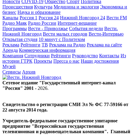
Новости
COVID-19
Общество
Спорт
Политика
Происшествия
Культура
Медицина и экология
Экономика и
бизнес
Наука и образование
Каналы
Россия 1
Россия 24
Нижний Новгород 24
Вести FM
Радио Маяк
Радио России
Интернет-вещание
Программы
Вести - Приволжье
События недели
Вести.
Нижний Новгород
Вести малых городов
Вести-Интервью
Открытая студия
10 минут с Политехом
Реклама
Рейтинги
ТВ
Реклама на Радио
Реклама на сайте
Аренда
Коммерческая информация
Компания
Сотрудники
Рейтинги
Руководство
Контакты
Из
истории ГТРК
Проекты
Пресса о нас
Наши достижения
Музей
Сервисы
Архив
Сетевое издание "Государственный интернет-канал
"Россия" 2001 -
2026
.
Свидетельство о регистрации СМИ Эл № ФС 77-59166 от
22 августа 2014 года.
Учредитель федеральное государственное унитарное
предприятие "Всероссийская государственная
телевизионная и радиовещательная компания". Главный