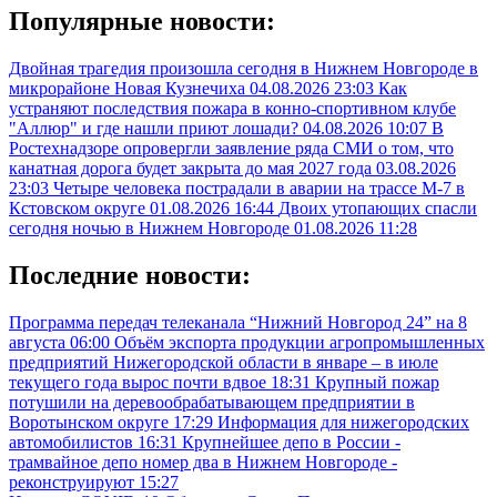
Популярные новости:
Двойная трагедия произошла сегодня в Нижнем Новгороде в
микрорайоне Новая Кузнечиха
04.08.2026 23:03
Как
устраняют последствия пожара в конно-спортивном клубе
"Аллюр" и где нашли приют лошади?
04.08.2026 10:07
В
Ростехнадзоре опровергли заявление ряда СМИ о том, что
канатная дорога будет закрыта до мая 2027 года
03.08.2026
23:03
Четыре человека пострадали в аварии на трассе М-7 в
Кстовском округе
01.08.2026 16:44
Двоих утопающих спасли
сегодня ночью в Нижнем Новгороде
01.08.2026 11:28
Последние новости:
Программа передач телеканала “Нижний Новгород 24” на 8
августа
06:00
Объём экспорта продукции агропромышленных
предприятий Нижегородской области в январе – в июле
текущего года вырос почти вдвое
18:31
Крупный пожар
потушили на деревообрабатывающем предприятии в
Воротынском округе
17:29
Информация для нижегородских
автомобилистов
16:31
Крупнейшее депо в России -
трамвайное депо номер два в Нижнем Новгороде -
реконструируют
15:27