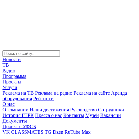
Новости
ТВ
Радио
Программа
Проекты
Услуги
Реклама на ТВ
Реклама на радио
Реклама на сайте
Аренда
оборудования
Рейтинги
О нас
О компании
Наши достижения
Руководство
Сотрудники
История ГТРК
Пресса о нас
Контакты
Музей
Вакансии
Документы
Проект с УФСБ
VK
CLASSMATES
TG
Dzen
RuTube
Max