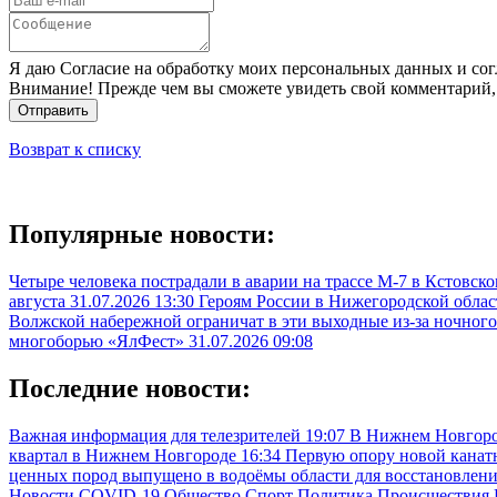
Я даю Согласие на обработку моих персональных данных и сог
Внимание! Прежде чем вы сможете увидеть свой комментарий,
Отправить
Возврат к списку
Популярные новости:
Четыре человека пострадали в аварии на трассе М-7 в Кстовск
августа
31.07.2026 13:30
Героям России в Нижегородской облас
Волжской набережной ограничат в эти выходные из-за ночного
многоборью «ЯлФест»
31.07.2026 09:08
Последние новости:
Важная информация для телезрителей
19:07
В Нижнем Новгоро
квартал в Нижнем Новгороде
16:34
Первую опору новой канатн
ценных пород выпущено в водоёмы области для восстановлен
Новости
COVID-19
Общество
Спорт
Политика
Происшествия