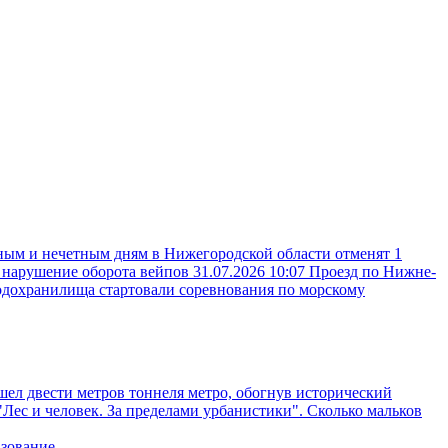
ным и нечетным дням в Нижегородской области отменят 1
а нарушение оборота вейпов
31.07.2026 10:07
Проезд по Нижне-
одохранилища стартовали соревнования по морскому
ел двести метров тоннеля метро, обогнув исторический
"Лес и человек. За пределами урбанистики". Сколько мальков
азование