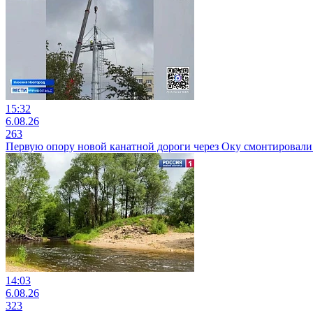
15:32
6.08.26
263
Первую опору новой канатной дороги через Оку смонтировали 
14:03
6.08.26
323