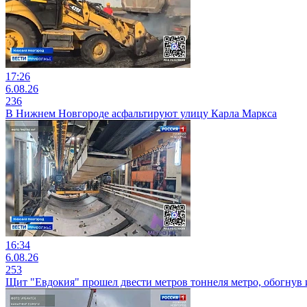
17:26
6.08.26
236
В Нижнем Новгороде асфальтируют улицу Карла Маркса
16:34
6.08.26
253
Щит "Евдокия" прошел двести метров тоннеля метро, обогнув