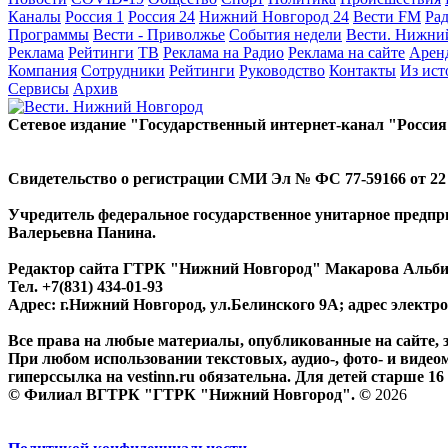
Каналы
Россия 1
Россия 24
Нижний Новгород 24
Вести FM
Ра
Программы
Вести - Приволжье
События недели
Вести. Нижни
Реклама
Рейтинги
ТВ
Реклама на Радио
Реклама на сайте
Арен
Компания
Сотрудники
Рейтинги
Руководство
Контакты
Из ис
Сервисы
Архив
Сетевое издание "Государственный интернет-канал "Россия
Свидетельство о регистрации СМИ Эл № ФС 77-59166 от 22 а
Учредитель федеральное государственное унитарное предп
Валерьевна Панина.
Редактор сайта ГТРК "Нижний Новгород" Макарова Альб
Тел. +7(831) 434-01-93
Адрес: г.Нижний Новгород, ул.Белинского 9А; адрес элект
Все права на любые материалы, опубликованные на сайте,
При любом использовании текстовых, аудио-, фото- и видео
гиперссылка на vestinn.ru обязательна. Для детей старше 16 
© Филиал ВГТРК "ГТРК "Нижний Новгород". ©
2026