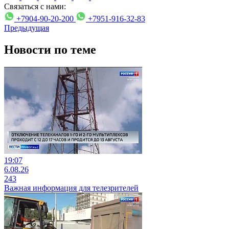
Связаться с нами:
+7904-90-20-200
+7951-916-32-83
Предыдущая
Новости по теме
19:07
6.08.26
243
Важная информация для телезрителей