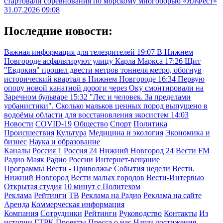
стартовали соревнования по морскому многоборью «ЯлФест»
31.07.2026 09:08
Последние новости:
Важная информация для телезрителей
19:07
В Нижнем
Новгороде асфальтируют улицу Карла Маркса
17:26
Щит
"Евдокия" прошел двести метров тоннеля метро, обогнув
исторический квартал в Нижнем Новгороде
16:34
Первую
опору новой канатной дороги через Оку смонтировали на
Заречном бульваре
15:32
"Лес и человек. За пределами
урбанистики". Сколько мальков ценных пород выпущено в
водоёмы области для восстановления экосистем
14:03
Новости
COVID-19
Общество
Спорт
Политика
Происшествия
Культура
Медицина и экология
Экономика и
бизнес
Наука и образование
Каналы
Россия 1
Россия 24
Нижний Новгород 24
Вести FM
Радио Маяк
Радио России
Интернет-вещание
Программы
Вести - Приволжье
События недели
Вести.
Нижний Новгород
Вести малых городов
Вести-Интервью
Открытая студия
10 минут с Политехом
Реклама
Рейтинги
ТВ
Реклама на Радио
Реклама на сайте
Аренда
Коммерческая информация
Компания
Сотрудники
Рейтинги
Руководство
Контакты
Из
истории ГТРК
Проекты
Пресса о нас
Наши достижения