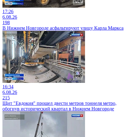
17:26
6.08.26
198
В Нижнем Новгороде асфальтируют улицу Карла Маркса
16:34
6.08.26
215
Щит "Евдокия" прошел двести метров тоннеля метро,
обогнув исторический квартал в Нижнем Новгороде