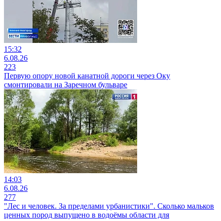
15:32
6.08.26
223
Первую опору новой канатной дороги через Оку
смонтировали на Заречном бульваре
14:03
6.08.26
277
"Лес и человек. За пределами урбанистики". Сколько мальков
ценных пород выпущено в водоёмы области для