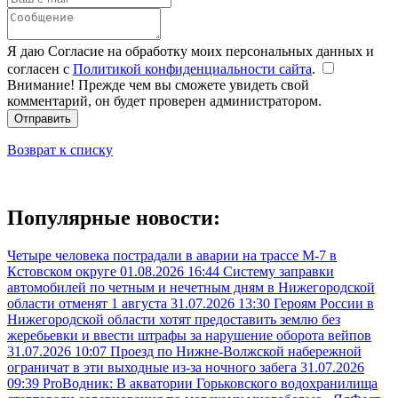
Я даю Согласие на обработку моих персональных данных и
согласен с
Политикой конфиденциальности сайта
.
Внимание! Прежде чем вы сможете увидеть свой
комментарий, он будет проверен администратором.
Отправить
Возврат к списку
Популярные новости:
Четыре человека пострадали в аварии на трассе М-7 в
Кстовском округе
01.08.2026 16:44
Систему заправки
автомобилей по четным и нечетным дням в Нижегородской
области отменят 1 августа
31.07.2026 13:30
Героям России в
Нижегородской области хотят предоставить землю без
жеребьевки и ввести штрафы за нарушение оборота вейпов
31.07.2026 10:07
Проезд по Нижне-Волжской набережной
ограничат в эти выходные из-за ночного забега
31.07.2026
09:39
ProВодник: В акватории Горьковского водохранилища