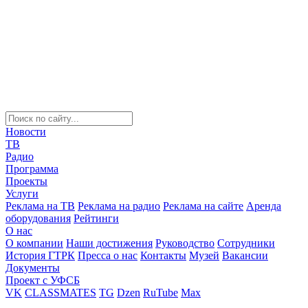
Новости
ТВ
Радио
Программа
Проекты
Услуги
Реклама на ТВ
Реклама на радио
Реклама на сайте
Аренда
оборудования
Рейтинги
О нас
О компании
Наши достижения
Руководство
Сотрудники
История ГТРК
Пресса о нас
Контакты
Музей
Вакансии
Документы
Проект с УФСБ
VK
CLASSMATES
TG
Dzen
RuTube
Max