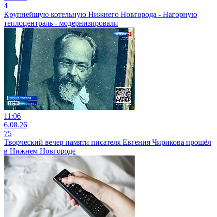
4
Крупнейшую котельную Нижнего Новгорода - Нагорную
теплоцентраль - модернизировали
11:06
6.08.26
75
Творческий вечер памяти писателя Евгения Чирикова прошёл
в Нижнем Новгороде