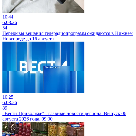
10:44
6.08.26
54
Перерывы вещания телерадиопрограмм ожидаются в Нижнем
Новгороде до 16 августа
10:25
6.08.26
89
"Вести-Приволжье" - главные новости региона. Выпуск 06
августа 2026 года, 09:30