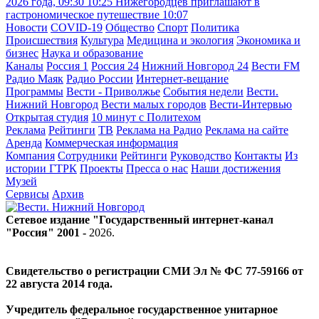
2026 года, 09:30
10:25
Нижегородцев приглашают в
гастрономическое путешествие
10:07
Новости
COVID-19
Общество
Спорт
Политика
Происшествия
Культура
Медицина и экология
Экономика и
бизнес
Наука и образование
Каналы
Россия 1
Россия 24
Нижний Новгород 24
Вести FM
Радио Маяк
Радио России
Интернет-вещание
Программы
Вести - Приволжье
События недели
Вести.
Нижний Новгород
Вести малых городов
Вести-Интервью
Открытая студия
10 минут с Политехом
Реклама
Рейтинги
ТВ
Реклама на Радио
Реклама на сайте
Аренда
Коммерческая информация
Компания
Сотрудники
Рейтинги
Руководство
Контакты
Из
истории ГТРК
Проекты
Пресса о нас
Наши достижения
Музей
Сервисы
Архив
Сетевое издание "Государственный интернет-канал
"Россия" 2001 -
2026
.
Свидетельство о регистрации СМИ Эл № ФС 77-59166 от
22 августа 2014 года.
Учредитель федеральное государственное унитарное