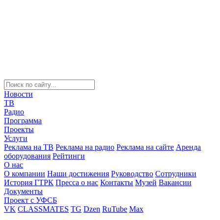
Новости
ТВ
Радио
Программа
Проекты
Услуги
Реклама на ТВ
Реклама на радио
Реклама на сайте
Аренда
оборудования
Рейтинги
О нас
О компании
Наши достижения
Руководство
Сотрудники
История ГТРК
Пресса о нас
Контакты
Музей
Вакансии
Документы
Проект с УФСБ
VK
CLASSMATES
TG
Dzen
RuTube
Max