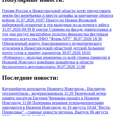
Героям России в Нижегородской области хотят предоставить
землю без жеребьевки и ввести штрафы за нарушение оборота
вейпов
31.07.2026 10:07
Проезд по Нижне-Волжской
набережной ограничат в эти выходные из-за ночного забега
31.07.2026 09:39
В центре Сормова на фасаде девятиэтажки в
эти дни рисует масштабное полотно финалистка фестиваля
уличного искусства ПФО "Форм-АРТ"
30.07.2026 18:30
Обновленный корпус боксированного педиатрического
отделения в Нижегородской областной детской больнице
почти готов к приёму пациентов
30.07.2026 16:01
«Робокросс»: молодые инженеры со всей страны привезли в
Нижний Новгород новейшие разработки в области
беспилотного автотранспорта
30.07.2026 11:06
Последние новости:
Крупнейшую котельную Нижнего Новгорода - Нагорную
теплоцентраль - модернизировали
11:29
Творческий вечер
памяти писателя Евгения Чирикова прошёл в Нижнем
Новгороде
11:06
Перерывы вещания телерадиопрограмм
ожидаются в Нижнем Новгороде до 16 августа
10:44
"Вести-
Приволжье" - главные новости региона. Выпуск 06 августа