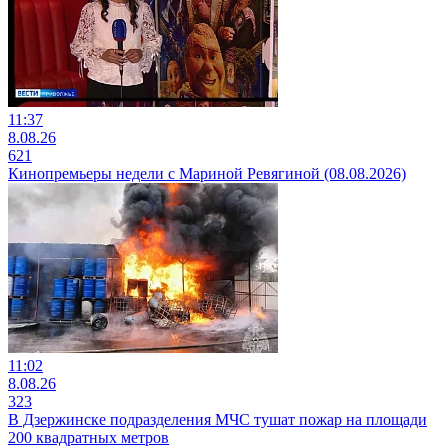
11:37
8.08.26
621
Кинопремьеры недели с Мариной Ревягиной (08.08.2026)
11:02
8.08.26
323
В Дзержинске подразделения МЧС тушат пожар на площади
200 квадратных метров