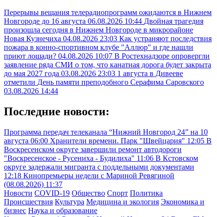
Перерывы вещания телерадиопрограмм ожидаются в Нижнем
Новгороде до 16 августа
06.08.2026 10:44
Двойная трагедия
произошла сегодня в Нижнем Новгороде в микрорайоне
Новая Кузнечиха
04.08.2026 23:03
Как устраняют последствия
пожара в конно-спортивном клубе "Аллюр" и где нашли
приют лошади?
04.08.2026 10:07
В Ростехнадзоре опровергли
заявление ряда СМИ о том, что канатная дорога будет закрыта
до мая 2027 года
03.08.2026 23:03
1 августа в Дивееве
отметили День памяти преподобного Серафима Саровского
03.08.2026 14:44
Последние новости:
Программа передач телеканала “Нижний Новгород 24” на 10
августа
06:00
Хранители времени. Парк "Швейцария"
12:05
В
Воскресенском округе завершили ремонт автодороги
"Воскресенское - Русениха - Будилиха"
11:06
В Кстовском
округе задержали мигранта с поддельными документами
12:18
Кинопремьеры недели с Мариной Ревягиной
(08.08.2026)
11:37
Новости
COVID-19
Общество
Спорт
Политика
Происшествия
Культура
Медицина и экология
Экономика и
бизнес
Наука и образование