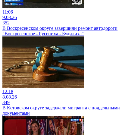
11:06
9.08.26
352
В Воскресенском округе завершили ремонт автодороги
"Воскресенское - Русениха - Будилиха"
12:18
8.08.26
349
В Кстовском округе задержали мигранта с поддельными
документами