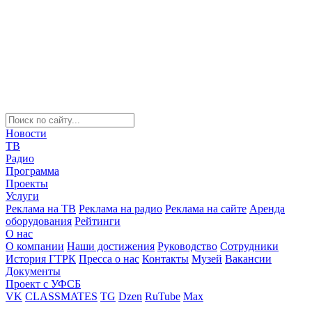
Новости
ТВ
Радио
Программа
Проекты
Услуги
Реклама на ТВ
Реклама на радио
Реклама на сайте
Аренда
оборудования
Рейтинги
О нас
О компании
Наши достижения
Руководство
Сотрудники
История ГТРК
Пресса о нас
Контакты
Музей
Вакансии
Документы
Проект с УФСБ
VK
CLASSMATES
TG
Dzen
RuTube
Max