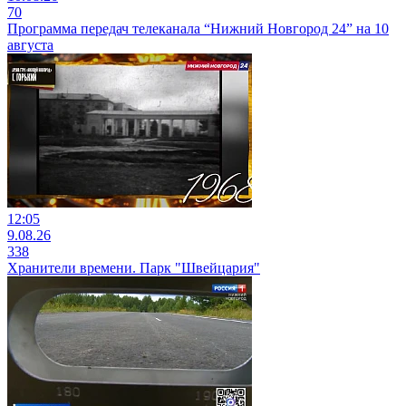
70
Программа передач телеканала “Нижний Новгород 24” на 10
августа
12:05
9.08.26
338
Хранители времени. Парк "Швейцария"