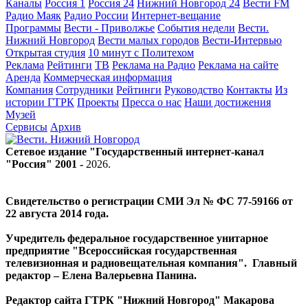
Каналы
Россия 1
Россия 24
Нижний Новгород 24
Вести FM
Радио Маяк
Радио России
Интернет-вещание
Программы
Вести - Приволжье
События недели
Вести.
Нижний Новгород
Вести малых городов
Вести-Интервью
Открытая студия
10 минут с Политехом
Реклама
Рейтинги
ТВ
Реклама на Радио
Реклама на сайте
Аренда
Коммерческая информация
Компания
Сотрудники
Рейтинги
Руководство
Контакты
Из
истории ГТРК
Проекты
Пресса о нас
Наши достижения
Музей
Сервисы
Архив
Сетевое издание "Государственный интернет-канал
"Россия" 2001 -
2026
.
Свидетельство о регистрации СМИ Эл № ФС 77-59166 от
22 августа 2014 года.
Учредитель федеральное государственное унитарное
предприятие "Всероссийская государственная
телевизионная и радиовещательная компания". Главный
редактор – Елена Валерьевна Панина.
Редактор сайта ГТРК "Нижний Новгород" Макарова