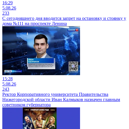
16:29
5.08.26
233
С сегодняшнего дня вводится запрет на остановку и стоянку у
дома №111 на проспекте Ленина
15:28
5.08.26
243
Ректор Корпоративного университета Правительства
Нижегородской области Иван Калмыков назначен главным
советником губернатора