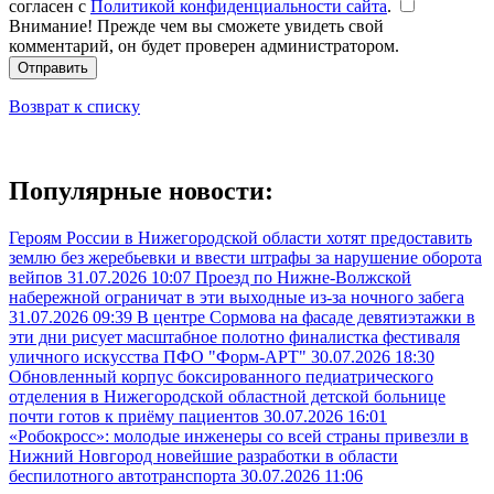
согласен с
Политикой конфиденциальности сайта
.
Внимание! Прежде чем вы сможете увидеть свой
комментарий, он будет проверен администратором.
Отправить
Возврат к списку
Популярные новости:
Героям России в Нижегородской области хотят предоставить
землю без жеребьевки и ввести штрафы за нарушение оборота
вейпов
31.07.2026 10:07
Проезд по Нижне-Волжской
набережной ограничат в эти выходные из-за ночного забега
31.07.2026 09:39
В центре Сормова на фасаде девятиэтажки в
эти дни рисует масштабное полотно финалистка фестиваля
уличного искусства ПФО "Форм-АРТ"
30.07.2026 18:30
Обновленный корпус боксированного педиатрического
отделения в Нижегородской областной детской больнице
почти готов к приёму пациентов
30.07.2026 16:01
«Робокросс»: молодые инженеры со всей страны привезли в
Нижний Новгород новейшие разработки в области
беспилотного автотранспорта
30.07.2026 11:06