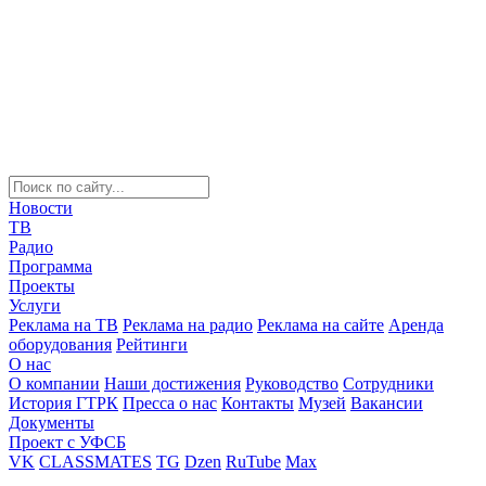
Новости
ТВ
Радио
Программа
Проекты
Услуги
Реклама на ТВ
Реклама на радио
Реклама на сайте
Аренда
оборудования
Рейтинги
О нас
О компании
Наши достижения
Руководство
Сотрудники
История ГТРК
Пресса о нас
Контакты
Музей
Вакансии
Документы
Проект с УФСБ
VK
CLASSMATES
TG
Dzen
RuTube
Max