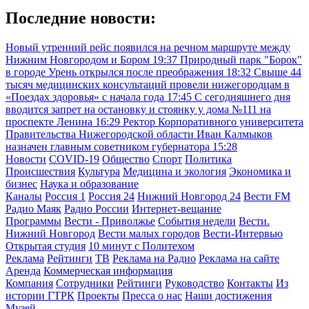
Последние новости:
Новый утренний рейс появился на речном маршруте между
Нижним Новгородом и Бором
19:37
Природный парк "Борок"
в городе Урень открылся после преображения
18:32
Свыше 44
тысяч медицинских консультаций провели нижегородцам в
«Поездах здоровья» с начала года
17:45
С сегодняшнего дня
вводится запрет на остановку и стоянку у дома №111 на
проспекте Ленина
16:29
Ректор Корпоративного университета
Правительства Нижегородской области Иван Калмыков
назначен главным советником губернатора
15:28
Новости
COVID-19
Общество
Спорт
Политика
Происшествия
Культура
Медицина и экология
Экономика и
бизнес
Наука и образование
Каналы
Россия 1
Россия 24
Нижний Новгород 24
Вести FM
Радио Маяк
Радио России
Интернет-вещание
Программы
Вести - Приволжье
События недели
Вести.
Нижний Новгород
Вести малых городов
Вести-Интервью
Открытая студия
10 минут с Политехом
Реклама
Рейтинги
ТВ
Реклама на Радио
Реклама на сайте
Аренда
Коммерческая информация
Компания
Сотрудники
Рейтинги
Руководство
Контакты
Из
истории ГТРК
Проекты
Пресса о нас
Наши достижения
Музей