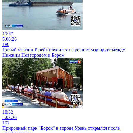
19:37
5.08.26
189
Новый утренний рейс появился на речном маршруте между
Нижним Новгородом и Бором
18:32
5.08.26
197
Природный парк "Борок" в городе Урень открылся после