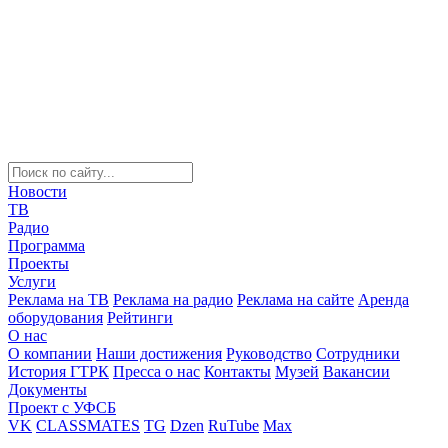
Новости
ТВ
Радио
Программа
Проекты
Услуги
Реклама на ТВ
Реклама на радио
Реклама на сайте
Аренда
оборудования
Рейтинги
О нас
О компании
Наши достижения
Руководство
Сотрудники
История ГТРК
Пресса о нас
Контакты
Музей
Вакансии
Документы
Проект с УФСБ
VK
CLASSMATES
TG
Dzen
RuTube
Max