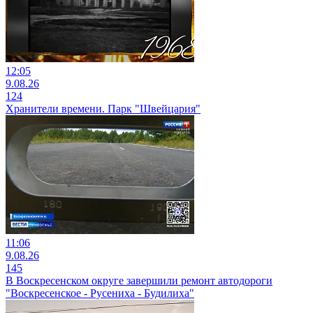
12:05
9.08.26
124
Хранители времени. Парк "Швейцария"
11:06
9.08.26
145
В Воскресенском округе завершили ремонт автодороги
"Воскресенское - Русениха - Будилиха"