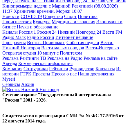
передач телеканала “Нижний Новгород 24” на 9 августа
06:00
Кинопремьеры недели с Мариной Ревягиной (08.08.2026)
11:37
Хранители времени. Моржи
10:07
Новости
COVID-19
Общество
Спорт
Политика
Происшествия
Культура
Медицина и экология
Экономика и
бизнес
Наука и образование
Каналы
Россия 1
Россия 24
Нижний Новгород 24
Вести FM
Радио Маяк
Радио России
Интернет-вещание
Программы
Вести - Приволжье
События недели
Вести.
Нижний Новгород
Вести малых городов
Вести-Интервью
Открытая студия
10 минут с Политехом
Реклама
Рейтинги
ТВ
Реклама на Радио
Реклама на сайте
Аренда
Коммерческая информация
Компания
Сотрудники
Рейтинги
Руководство
Контакты
Из
истории ГТРК
Проекты
Пресса о нас
Наши достижения
Музей
Сервисы
Архив
Сетевое издание "Государственный интернет-канал
"Россия" 2001 -
2026
.
Свидетельство о регистрации СМИ Эл № ФС 77-59166 от
22 августа 2014 года.