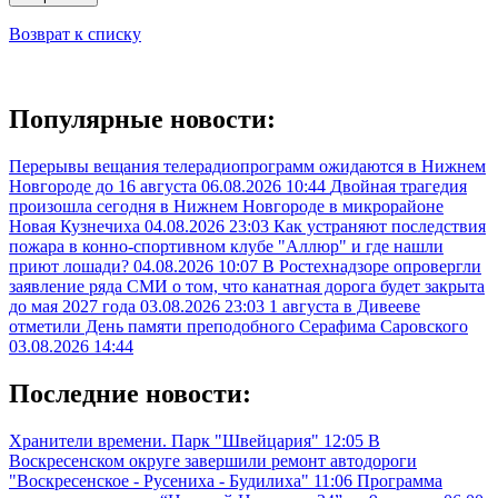
Возврат к списку
Популярные новости:
Перерывы вещания телерадиопрограмм ожидаются в Нижнем
Новгороде до 16 августа
06.08.2026 10:44
Двойная трагедия
произошла сегодня в Нижнем Новгороде в микрорайоне
Новая Кузнечиха
04.08.2026 23:03
Как устраняют последствия
пожара в конно-спортивном клубе "Аллюр" и где нашли
приют лошади?
04.08.2026 10:07
В Ростехнадзоре опровергли
заявление ряда СМИ о том, что канатная дорога будет закрыта
до мая 2027 года
03.08.2026 23:03
1 августа в Дивееве
отметили День памяти преподобного Серафима Саровского
03.08.2026 14:44
Последние новости:
Хранители времени. Парк "Швейцария"
12:05
В
Воскресенском округе завершили ремонт автодороги
"Воскресенское - Русениха - Будилиха"
11:06
Программа