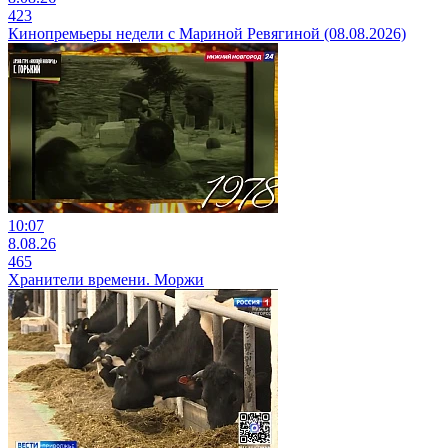
423
Кинопремьеры недели с Мариной Ревягиной (08.08.2026)
10:07
8.08.26
465
Хранители времени. Моржи